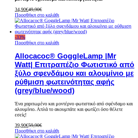
34,90
€
49,90
€
Προσθήκη στο καλάθι
-
33
%
Προσθήκη στο καλάθι
Allocacoc® GoggleLamp |Mr
Watt| Επιτραπέζιο Φωτιστικό από
ξύλο σφενδάμου και αλουμίνιο με
ρύθμιση φωτεινότητας αφής
(grey/blue/wood)
Ένα χαριτωμένο και μοντέρνο φωτιστικό από σφένδαμο και
αλουμίνιο. Απλά το ακουμπάτε και φωτίζει όσο θέλετε
εσείς!
39,90
€
59,90
€
Προσθήκη στο καλάθι