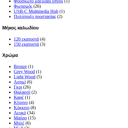
Φουσκωτό μαξιλάρι ύπνου
(1)
Φωτισμός
(26)
USB-C Multimedia Hub
(1)
Πολύπριζο προστασίας
(2)
Μήκος καλωδίου
120 εκατοστά
(4)
150 εκατοστά
(3)
Χρώμα
Bronze
(1)
Grey Wood
(1)
Light Wood
(5)
Ασημί
(6)
Γκρι
(26)
Θαλασσί
(2)
Καφέ
(1)
Κίτρινο
(4)
Κόκκινο
(8)
Λευκό
(34)
Μαύρο
(15)
Μπλέ
(6)