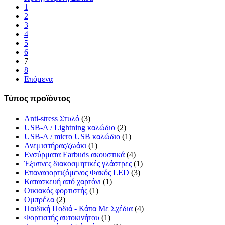
1
2
3
4
5
6
7
8
Επόμενα
Τύπος προϊόντος
Anti-stress Στυλό
(3)
USB-A / Lightning καλώδιο
(2)
USB-A / micro USB καλώδιο
(1)
Ανεμιστήρας/ζωάκι
(1)
Ενσύρματα Earbuds ακουστικά
(4)
Έξυπνες διακοσμητικές γλάστρες
(1)
Επαναφορτιζόμενος Φακός LED
(3)
Κατασκευή από χαρτόνι
(1)
Οικιακός φορτιστής
(1)
Ομπρέλα
(2)
Παιδική Ποδιά - Κάπα Με Σχέδια
(4)
Φορτιστής αυτοκινήτου
(1)