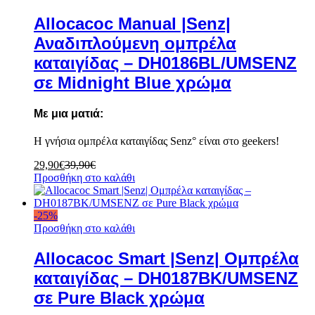
Allocacoc Manual |Senz|
Αναδιπλούμενη ομπρέλα
καταιγίδας – DH0186BL/UMSENZ
σε Midnight Blue χρώμα
Με μια ματιά:
Η γνήσια ομπρέλα καταιγίδας Senz° είναι στο geekers!
29,90
€
39,90
€
Προσθήκη στο καλάθι
-
25
%
Προσθήκη στο καλάθι
Allocacoc Smart |Senz| Ομπρέλα
καταιγίδας – DH0187BK/UMSENZ
σε Pure Black χρώμα