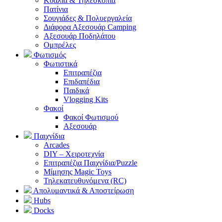
Κυάλια & Τηλεσκόπια
Πατίνια
Σουγιάδες & Πολυεργαλεία
Διάφορα Αξεσουάρ Camping
Αξεσουάρ Ποδηλάτου
Ομπρέλες
Φωτισμός
Φωτιστικά
Επιτραπέζια
Επιδαπέδια
Παιδικά
Vlogging Kits
Φακοί
Φακοί Φωτισμού
Αξεσουάρ
Παιχνίδια
Arcades
DIY – Χειροτεχνία
Επιτραπέζια Παιχνίδια/Puzzle
Μίμησης Magic Toys
Τηλεκατευθυνόμενα (RC)
Απολυμαντικά & Αποστείρωση
Hubs
Docks