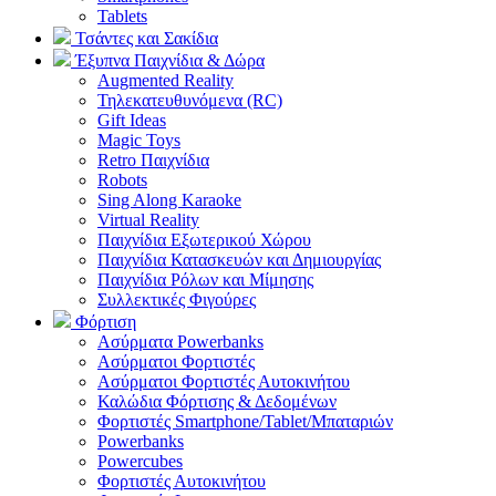
Tablets
Τσάντες και Σακίδια
Έξυπνα Παιχνίδια & Δώρα
Augmented Reality
Τηλεκατευθυνόμενα (RC)
Gift Ideas
Magic Toys
Retro Παιχνίδια
Robots
Sing Along Karaoke
Virtual Reality
Παιχνίδια Εξωτερικού Χώρου
Παιχνίδια Κατασκευών και Δημιουργίας
Παιχνίδια Ρόλων και Μίμησης
Συλλεκτικές Φιγούρες
Φόρτιση
Ασύρματα Powerbanks
Aσύρματοι Φορτιστές
Ασύρματοι Φορτιστές Αυτοκινήτου
Καλώδια Φόρτισης & Δεδομένων
Φορτιστές Smartphone/Tablet/Μπαταριών
Powerbanks
Powercubes
Φορτιστές Αυτοκινήτου