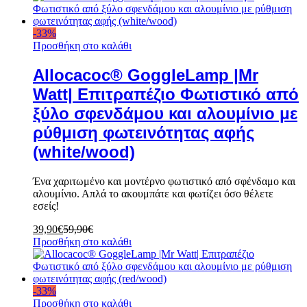
-
33
%
Προσθήκη στο καλάθι
Allocacoc® GoggleLamp |Mr
Watt| Επιτραπέζιο Φωτιστικό από
ξύλο σφενδάμου και αλουμίνιο με
ρύθμιση φωτεινότητας αφής
(white/wood)
Ένα χαριτωμένο και μοντέρνο φωτιστικό από σφένδαμο και
αλουμίνιο. Απλά το ακουμπάτε και φωτίζει όσο θέλετε
εσείς!
39,90
€
59,90
€
Προσθήκη στο καλάθι
-
33
%
Προσθήκη στο καλάθι