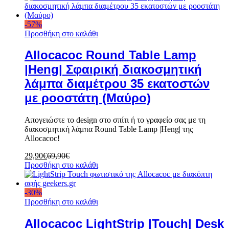
-
57
%
Προσθήκη στο καλάθι
Allocacoc Round Table Lamp
|Heng| Σφαιρική διακοσμητική
λάμπα διαμέτρου 35 εκατοστών
με ροοστάτη (Μαύρο)
Απογειώστε το design στο σπίτι ή το γραφείο σας με τη
διακοσμητική λάμπα Round Table Lamp |Heng| της
Allocacoc!
29,90
€
69,90
€
Προσθήκη στο καλάθι
-
30
%
Προσθήκη στο καλάθι
Allocacoc LightStrip |Touch| Desk