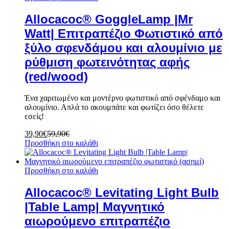
Allocacoc® GoggleLamp |Mr
Watt| Επιτραπέζιο Φωτιστικό από
ξύλο σφενδάμου και αλουμίνιο με
ρύθμιση φωτεινότητας αφής
(red/wood)
Ένα χαριτωμένο και μοντέρνο φωτιστικό από σφένδαμο και
αλουμίνιο. Απλά το ακουμπάτε και φωτίζει όσο θέλετε
εσείς!
39,90
€
59,90
€
Προσθήκη στο καλάθι
Προσθήκη στο καλάθι
Allocacoc® Levitating Light Bulb
|Table Lamp| Μαγνητικό
αιωρούμενο επιτραπέζιο