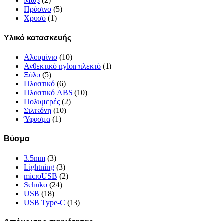
Μωβ
(2)
Πράσινο
(5)
Χρυσό
(1)
Υλικό κατασκευής
Αλουμίνιο
(10)
Ανθεκτικό nylon πλεκτό
(1)
Ξύλο
(5)
Πλαστικό
(6)
Πλαστικό ABS
(10)
Πολυμερές
(2)
Σιλικόνη
(10)
Ύφασμα
(1)
Βύσμα
3.5mm
(3)
Lightning
(3)
microUSB
(2)
Schuko
(24)
USB
(18)
USB Type-C
(13)