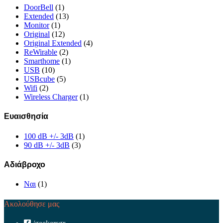
DoorBell
(1)
Extended
(13)
Monitor
(1)
Original
(12)
Original Extended
(4)
ReWirable
(2)
Smarthome
(1)
USB
(10)
USBcube
(5)
Wifi
(2)
Wireless Charger
(1)
Ευαισθησία
100 dB +/- 3dB
(1)
90 dB +/- 3dB
(3)
Αδιάβροχο
Ναι
(1)
Ακολούθησε μας