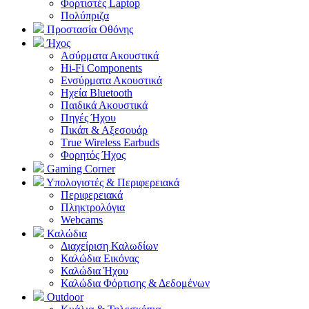
Φορτιστές Laptop
Πολύπριζα
Προστασία Οθόνης
Ήχος
Ασύρματα Ακουστικά
Hi-Fi Components
Ενσύρματα Ακουστικά
Ηχεία Bluetooth
Παιδικά Ακουστικά
Πηγές Ήχου
Πικάπ & Αξεσουάρ
Τrue Wireless Earbuds
Φορητός Ήχος
Gaming Corner
Υπολογιστές & Περιφερειακά
Περιφερειακά
Πληκτρολόγια
Webcams
Καλώδια
Διαχείριση Καλωδίων
Καλώδια Εικόνας
Καλώδια Ήχου
Καλώδια Φόρτισης & Δεδομένων
Outdoor