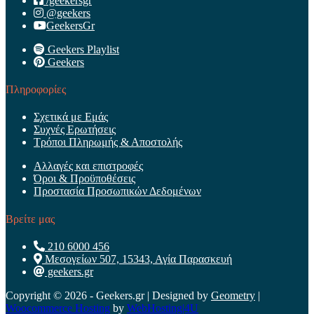
/geekersgr
@geekers
GeekersGr
Geekers Playlist
Geekers
Πληροφορίες
Σχετικά με Εμάς
Συχνές Ερωτήσεις
Τρόποι Πληρωμής & Αποστολής
Αλλαγές και επιστροφές
Όροι & Προϋποθέσεις
Προστασία Προσωπικών Δεδομένων
Βρείτε μας
210 6000 456
Μεσογείων 507, 15343, Αγία Παρασκευή
geekers.gr
Copyright © 2026 - Geekers.gr | Designed by
Geometry
|
Woocommerce Hosting
by
WebHosting|4U