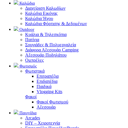
Καλώδια
Διαχείριση Καλωδίων
Καλώδια Εικόνας
Καλώδια Ήχου
Καλώδια Φόρτισης & Δεδομένων
Outdoor
Κυάλια & Τηλεσκόπια
Πατίνια
Σουγιάδες & Πολυεργαλεία
Διάφορα Αξεσουάρ Camping
Αξεσουάρ Ποδηλάτου
Ομπρέλες
Φωτισμός
Φωτιστικά
Επιτραπέζια
Επιδαπέδια
Παιδικά
Vlogging Kits
Φακοί
Φακοί Φωτισμού
Αξεσουάρ
Παιχνίδια
Arcades
DIY – Χειροτεχνία