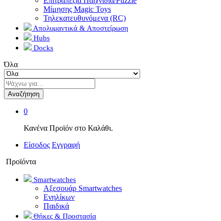
Επιτραπέζια Παιχνίδια/Puzzle
Μίμησης Magic Toys
Τηλεκατευθυνόμενα (RC)
Απολυμαντικά & Αποστείρωση
Hubs
Docks
Όλα
Αναζήτηση
0
Κανένα Προϊόν στο Καλάθι.
Είσοδος
Εγγραφή
Προϊόντα
Smartwatches
Αξεσουάρ Smartwatches
Ενηλίκων
Παιδικά
Θήκες & Προστασία