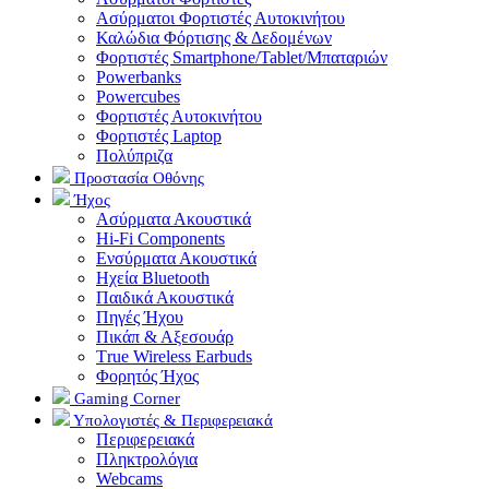
Ασύρματοι Φορτιστές Αυτοκινήτου
Καλώδια Φόρτισης & Δεδομένων
Φορτιστές Smartphone/Tablet/Μπαταριών
Powerbanks
Powercubes
Φορτιστές Αυτοκινήτου
Φορτιστές Laptop
Πολύπριζα
Προστασία Οθόνης
Ήχος
Ασύρματα Ακουστικά
Hi-Fi Components
Ενσύρματα Ακουστικά
Ηχεία Bluetooth
Παιδικά Ακουστικά
Πηγές Ήχου
Πικάπ & Αξεσουάρ
Τrue Wireless Earbuds
Φορητός Ήχος
Gaming Corner
Υπολογιστές & Περιφερειακά
Περιφερειακά
Πληκτρολόγια
Webcams