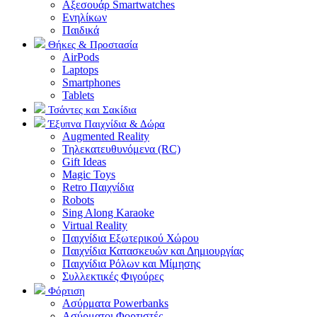
Αξεσουάρ Smartwatches
Ενηλίκων
Παιδικά
Θήκες & Προστασία
AirPods
Laptops
Smartphones
Tablets
Τσάντες και Σακίδια
Έξυπνα Παιχνίδια & Δώρα
Augmented Reality
Τηλεκατευθυνόμενα (RC)
Gift Ideas
Magic Toys
Retro Παιχνίδια
Robots
Sing Along Karaoke
Virtual Reality
Παιχνίδια Εξωτερικού Χώρου
Παιχνίδια Κατασκευών και Δημιουργίας
Παιχνίδια Ρόλων και Μίμησης
Συλλεκτικές Φιγούρες
Φόρτιση
Ασύρματα Powerbanks
Aσύρματοι Φορτιστές