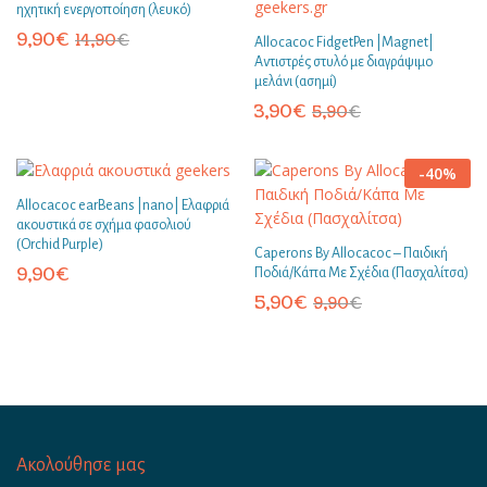
ηχητική ενεργοποίηση (λευκό)
9,90
€
14,90
€
Allocacoc FidgetPen |Magnet|
Αντιστρές στυλό με διαγράψιμο
μελάνι (ασημί)
3,90
€
5,90
€
-
40
%
Allocacoc earBeans |nano| Ελαφριά
ακουστικά σε σχήμα φασολιού
(Orchid Purple)
Caperons By Allocacoc – Παιδική
9,90
€
Ποδιά/Κάπα Με Σχέδια (Πασχαλίτσα)
5,90
€
9,90
€
Ακολούθησε μας