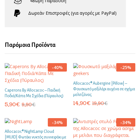
48ωρη Παράδοση
Δωρεάν Eπιστροφές (για αγορές με PayPal)
Παρόμοια Προϊόντα
-
40
%
-
25
%
Allocacoc® Aubergine |Pillow| –
Φουσκωτό μαξιλάρι αυχένα σε σχήμα
Caperons By Allocacoc – Παιδική
μελιτζάνας
Ποδιά/Κάπα Με Σχέδια (Πύραυλος)
14,90
€
19,90
€
5,90
€
9,90
€
-
34
%
-
34
%
Allocacoc® NightLamp Cloud
|MUID| Φωτάκι νυκτός συννεφάκι με