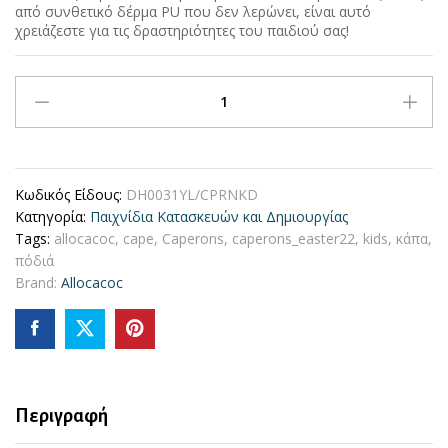
από συνθετικό δέρμα PU που δεν λερώνει, είναι αυτό
χρειάζεστε για τις δραστηριότητες του παιδιού σας!
Caperons
By
Allocacoc
-
Παιδική
Κωδικός Είδους:
DH0031YL/CPRNKD
Ποδιά/
Κατηγορία:
Παιχνίδια Κατασκευών και Δημιουργίας
Κάπα
Tags:
allocacoc
,
cape
,
Caperons
,
caperons_easter22
,
kids
,
κάπα
,
Με
πόδιά
Σχέδια
Brand:
Allocacoc
(Μελισσούλα)
quantity
Περιγραφή