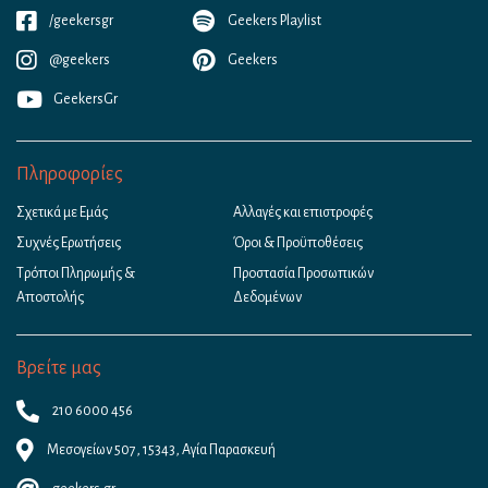
/geekersgr
Geekers Playlist
@geekers
Geekers
GeekersGr
Πληροφορίες
Σχετικά με Εμάς
Αλλαγές και επιστροφές
Συχνές Ερωτήσεις
Όροι & Προϋποθέσεις
Τρόποι Πληρωμής &
Προστασία Προσωπικών
Αποστολής
Δεδομένων
Βρείτε μας
210 6000 456
Μεσογείων 507, 15343, Αγία Παρασκευή