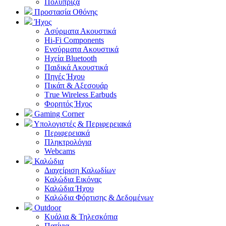
Πολύπριζα
Προστασία Οθόνης
Ήχος
Ασύρματα Ακουστικά
Hi-Fi Components
Ενσύρματα Ακουστικά
Ηχεία Bluetooth
Παιδικά Ακουστικά
Πηγές Ήχου
Πικάπ & Αξεσουάρ
Τrue Wireless Earbuds
Φορητός Ήχος
Gaming Corner
Υπολογιστές & Περιφερειακά
Περιφερειακά
Πληκτρολόγια
Webcams
Καλώδια
Διαχείριση Καλωδίων
Καλώδια Εικόνας
Καλώδια Ήχου
Καλώδια Φόρτισης & Δεδομένων
Outdoor
Κυάλια & Τηλεσκόπια
Πατίνια