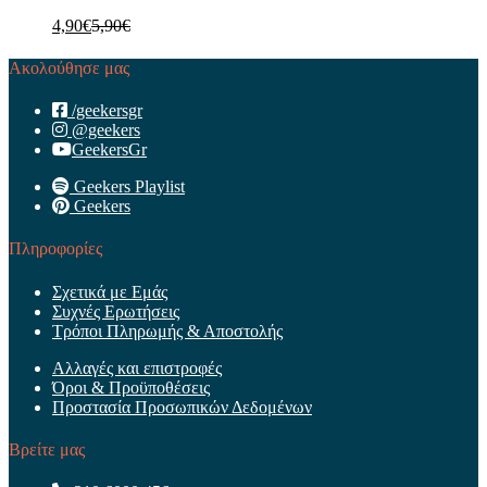
4,90
€
5,90
€
Ακολούθησε μας
/geekersgr
@geekers
GeekersGr
Geekers Playlist
Geekers
Πληροφορίες
Σχετικά με Εμάς
Συχνές Ερωτήσεις
Τρόποι Πληρωμής & Αποστολής
Αλλαγές και επιστροφές
Όροι & Προϋποθέσεις
Προστασία Προσωπικών Δεδομένων
Βρείτε μας