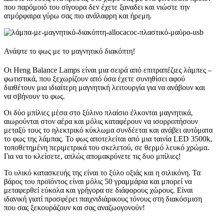
που παρόμοιό του σίγουρα δεν έχετε ξαναδει και νιώστε την
ατμόρφαιρα γύρω σας πιο ανάλαφρη και ήρεμη.
Ανάψτε το φως με το μαγνητικό διακόπτη!
Οι Heng Balance Lamps είναι μια σειρά από επιτραπέζιες λάμπες –
φωτιστικά, που ξεχωρίζουν από όσα έχετε συνηθίσει αφού
διαθέτουν μια ιδιαίτερη μαγνητική λειτουργία για να ανάβουν και
να σβήνουν το φως.
Οι δύο μπίλιες μέσα στο ξύλινο πλαίσιο έλκονται μαγνητικά,
αιωρούνται στον αέρα και μόλις καταφέρουν να ισορροπήσουν
μεταξύ τους το ηλεκτρικό κύκλωμα συνδέεται και ανάβει αυτόματα
το φως της λάμπας. Το φως αποτελείται από μια ταινία LED 3500k,
τοποθετημένη περιμετρικά του σκελετού, σε θερμό λευκό χρώμα.
Για να το κλείσετε, απλώς απομακρύνετε τις δυο μπίλιες!
Το υλικό κατασκευής της είναι το ξύλο οξιάς και η σιλικόνη. Τα
βάρος του προϊόντος είναι μόλις 50 γραμμάρια και μπορεί να
μεταφερθεί εύκολα και γρήγορα σε διάφορους χώρους. Είναι
ιδανική γιατί προσφέρει παιχνιδιάρικους τόνους στη διακόσμιση
που σας ξεκουράζουν και σας αναζωογονούν!