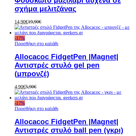
Φουσκωτό μαξιλάρι αυχένα σε
σχήμα μελιτζάνας
14,90
€
19,90
€
-
17
%
Προσθήκη στο καλάθι
Allocacoc FidgetPen |Magnet|
Αντιστρές στυλό gel pen
(μπρονζέ)
4,90
€
5,90
€
-
17
%
Προσθήκη στο καλάθι
Allocacoc FidgetPen |Magnet|
Αντιστρές στυλό ball pen (γκρι)