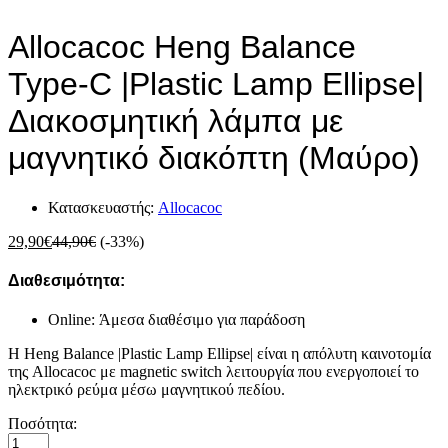
Allocacoc Heng Balance
Type-C |Plastic Lamp Ellipse|
Διακοσμητική λάμπα με
μαγνητικό διακόπτη (Μαύρο)
Κατασκευαστής:
Allocacoc
29,90
€
44,90
€
(-33%)
Διαθεσιμότητα:
Online: Άμεσα διαθέσιμο για παράδοση
Η Heng Balance |Plastic Lamp Ellipse| είναι η απόλυτη καινοτομία
της Allocacoc με
magnetic switch λειτουργία που ενεργοποιεί το
ηλεκτρικό ρεύμα μέσω μαγνητικού πεδίου.
Allocacoc
Ποσότητα:
Heng