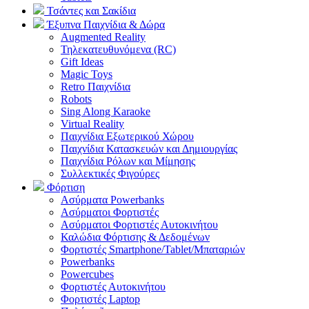
Τσάντες και Σακίδια
Έξυπνα Παιχνίδια & Δώρα
Augmented Reality
Τηλεκατευθυνόμενα (RC)
Gift Ideas
Magic Toys
Retro Παιχνίδια
Robots
Sing Along Karaoke
Virtual Reality
Παιχνίδια Εξωτερικού Χώρου
Παιχνίδια Κατασκευών και Δημιουργίας
Παιχνίδια Ρόλων και Μίμησης
Συλλεκτικές Φιγούρες
Φόρτιση
Ασύρματα Powerbanks
Aσύρματοι Φορτιστές
Ασύρματοι Φορτιστές Αυτοκινήτου
Καλώδια Φόρτισης & Δεδομένων
Φορτιστές Smartphone/Tablet/Μπαταριών
Powerbanks
Powercubes
Φορτιστές Αυτοκινήτου
Φορτιστές Laptop