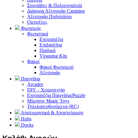
Σουγιάδες & Πολυεργαλεία
Διάφορα Αξεσουάρ Camping
Αξεσουάρ Ποδηλάτου
Ομπρέλες
Φωτισμός
Φωτιστικά
Επιτραπέζια
Επιδαπέδια
Παιδικά
Vlogging Kits
Φακοί
Φακοί Φωτισμού
Αξεσουάρ
Παιχνίδια
Arcades
DIY – Χειροτεχνία
Επιτραπέζια Παιχνίδια/Puzzle
Μίμησης Magic Toys
Τηλεκατευθυνόμενα (RC)
Απολυμαντικά & Αποστείρωση
Hubs
Docks