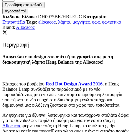
Balance
Προσθήκη στο καλάθι
Type-
Αγορασέ το!
C
Κωδικός Είδους:
DH0075BK/HBLEUC
Κατηγορία:
|Plastic
Επιτραπέζια
Tags:
allocacoc
,
λάμπα
,
μαγνήτες
,
φως
,
φωτιστικό
Lamp
Brand:
Allocacoc
Ellipse|
Διακοσμητική
λάμπα
Περιγραφή
με
μαγνητικό
διακόπτη
Απογειώστε το design στο σπίτι ή το γραφείο σας με τη
(Μαύρο)
διακοσμητική
λάμπα Heng Balance της Allocacoc!
quantity
Κάτοχος του βραβείου
Red Dot Design Award 2016
, η Heng
Balance Lamp συνδυάζει το παραδοσιακό με το νέο,
παρουσιάζοντας μια εντελώς καινοτόμο αιωρούμενη λειτουργία
που φέρνει τη νέα εποχή στη διακόσμηση ενώ ταυτόχρονα
δημιουργεί μια φιλόξενη ζεστασιά στο χώρο που τοποθετείται.
Αν ψάχνετε για έξυπνα, λειτουργικά και ταυτόχρονα στυλάτα δώρα
για το συνάδελφο, το φίλο ή ακόμη και για τον εαυτό σας, η
Allocacoc
φέρνει για εσάς τη Heng Lamp, το απόλυτο gadget.
Δώστε κι εσείς ένα πρεστίζ στο χώρο σας με ένα φινετσάτο προϊόν