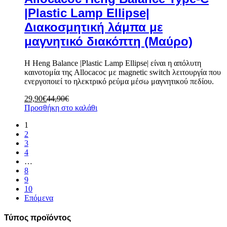
|Plastic Lamp Ellipse|
Διακοσμητική λάμπα με
μαγνητικό διακόπτη (Μαύρο)
Η Heng Balance |Plastic Lamp Ellipse| είναι η απόλυτη
καινοτομία της Allocacoc με
magnetic switch λειτουργία που
ενεργοποιεί το ηλεκτρικό ρεύμα μέσω μαγνητικού πεδίου.
29,90
€
44,90
€
Προσθήκη στο καλάθι
1
2
3
4
…
8
9
10
Επόμενα
Τύπος προϊόντος