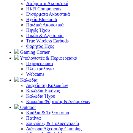
Ασύρματα Ακουστικά
Hi-Fi Components
Ενσύρματα Ακουστικά
Ηχεία Bluetooth
Παιδικά Ακουστικά
Πηγές Ήχου
Πικάπ & Αξεσουάρ
Τrue Wireless Earbuds
Φορητός Ήχος
Gaming Corner
Υπολογιστές & Περιφερειακά
Περιφερειακά
Πληκτρολόγια
Webcams
Καλώδια
Διαχείριση Καλωδίων
Καλώδια Εικόνας
Καλώδια Ήχου
Καλώδια Φόρτισης & Δεδομένων
Outdoor
Κυάλια & Τηλεσκόπια
Πατίνια
Σουγιάδες & Πολυεργαλεία
Διάφορα Αξεσουάρ Camping