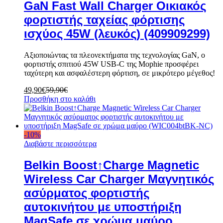
GaN Fast Wall Charger Οικιακός
φορτιστής ταχείας φόρτισης
ισχύος 45W (λευκός) (409909299)
Αξιοποιώντας τα πλεονεκτήματα της τεχνολογίας GaN, ο
φορτιστής σπιτιού 45W USB-C της Mophie προσφέρει
ταχύτερη και ασφαλέστερη φόρτιση, σε μικρότερο μέγεθος!
49,90
€
59,90
€
Προσθήκη στο καλάθι
-
10
%
Διαβάστε περισσότερα
Belkin Boost↑Charge Magnetic
Wireless Car Charger Μαγνητικός
ασύρματος φορτιστής
αυτοκινήτου με υποστήριξη
MagSafe σε χρώμα μαύρο