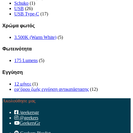
Schuko
(1)
USB
(26)
USB Type-C
(17)
Χρώμα φωτός
3.500K (Warm White)
(5)
Φωτεινότητα
175 Lumens
(5)
Εγγύηση
12 μήνες
(1)
εφ’όρου ζωής εγγύηση αντικατάστασης
(12)
Ακολούθησε μας
/geekersgr
@geekers
GeekersGr