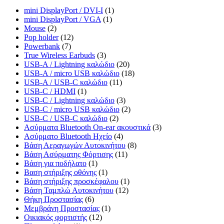
mini DisplayPort / DVI-I
(1)
mini DisplayPort / VGA
(1)
Mouse
(2)
Pop holder
(12)
Powerbank
(7)
True Wireless Earbuds
(3)
USB-A / Lightning καλώδιο
(20)
USB-A / micro USB καλώδιο
(18)
USB-A / USB-C καλώδιο
(11)
USB-C / HDMI
(1)
USB-C / Lightning καλώδιο
(3)
USB-C / micro USB καλώδιο
(2)
USB-C / USB-C καλώδιο
(2)
Ασύρματα Bluetooth On-ear ακουστικά
(3)
Ασύρματο Bluetooth Ηχείο
(4)
Βάση Αεραγωγών Αυτοκινήτου
(8)
Βάση Ασύρματης Φόρτισης
(11)
Βάση για ποδήλατο
(1)
Βαση στήριξης οθόνης
(1)
Βάση στήριξης προσκέφαλου
(1)
Βάση Ταμπλώ Αυτοκινήτου
(12)
Θήκη Προστασίας
(6)
Μεμβράνη Προστασίας
(1)
Οικιακός φορτιστής
(12)