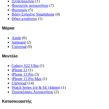
Πληκτρολόγιο
(1)
Φορτιστής αυτοκινήτου
(7)
Φωτισμός
(5)
Βάση Στήριξης Smartphone
(4)
Θήκη μπράτσου
(1)
Μάρκα
Apple
(6)
Samsung
(2)
Universal
(9)
Μοντέλο
Galaxy S22 Ultra
(1)
iPhone 13
(1)
iPhone 13 Pro
(3)
iPhone 13 Pro Max
(1)
Universal
(14)
Watch Series 4-6 & SE (44mm)
(1)
Προσκέφαλο Αυτοκινήτου
(2)
Κατασκευαστής