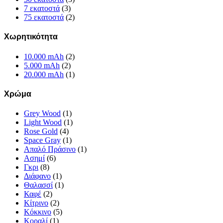
7 εκατοστά
(3)
75 εκατοστά
(2)
Χωρητικότητα
10.000 mAh
(2)
5.000 mAh
(2)
20.000 mAh
(1)
Χρώμα
Grey Wood
(1)
Light Wood
(1)
Rose Gold
(4)
Space Gray
(1)
Απαλό Πράσινο
(1)
Ασημί
(6)
Γκρι
(8)
Διάφανο
(1)
Θαλασσί
(1)
Καφέ
(2)
Κίτρινο
(2)
Κόκκινο
(5)
Κοραλί
(1)