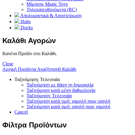
Μίμησης Magic Toys
Τηλεκατευθυνόμενα (RC)
Απολυμαντικά & Αποστείρωση
Hubs
Docks
Καλάθι Αγορών
Κανένα Προϊόν στο Καλάθι.
Close
Αρχική
Προϊόντα
Αναζήτηση
0
Καλάθι
Ταξινόμηση: Τελευταία
Ταξινόμηση με βάση τη δημοφιλία
Ταξινόμηση κατά μέση βαθμολογία
Ταξινόμηση: Τελευταία
Ταξινόμηση κατά τιμή: χαμηλή προς υψηλή
Ταξινόμηση κατά τιμή: υψηλή προς χαμηλή
Cancel
Φίλτρα Προϊόντων