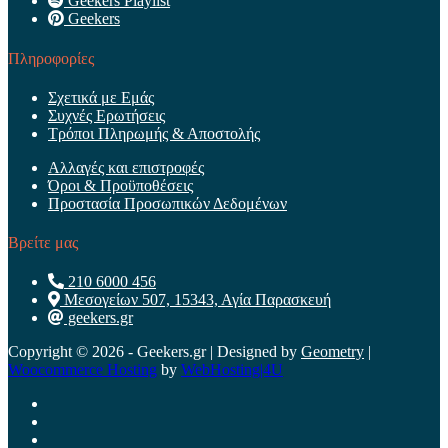
Geekers Playlist
Geekers
Πληροφορίες
Σχετικά με Εμάς
Συχνές Ερωτήσεις
Τρόποι Πληρωμής & Αποστολής
Αλλαγές και επιστροφές
Όροι & Προϋποθέσεις
Προστασία Προσωπικών Δεδομένων
Βρείτε μας
210 6000 456
Μεσογείων 507, 15343, Αγία Παρασκευή
geekers.gr
Copyright © 2026 - Geekers.gr | Designed by
Geometry
|
Woocommerce Hosting
by
WebHosting|4U