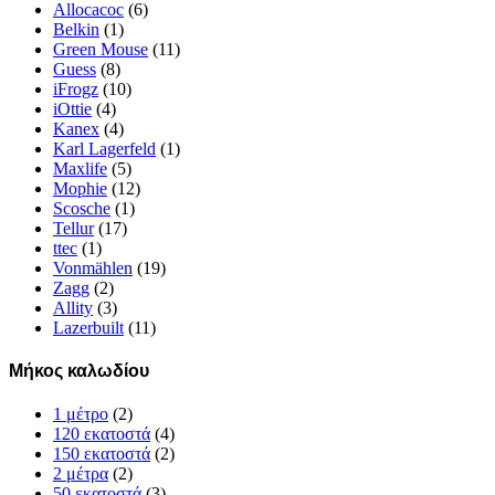
Allocacoc
(6)
Belkin
(1)
Green Mouse
(11)
Guess
(8)
iFrogz
(10)
iOttie
(4)
Kanex
(4)
Karl Lagerfeld
(1)
Maxlife
(5)
Mophie
(12)
Scosche
(1)
Tellur
(17)
ttec
(1)
Vonmählen
(19)
Zagg
(2)
Allity
(3)
Lazerbuilt
(11)
Μήκος καλωδίου
1 μέτρο
(2)
120 εκατοστά
(4)
150 εκατοστά
(2)
2 μέτρα
(2)
50 εκατοστά
(3)