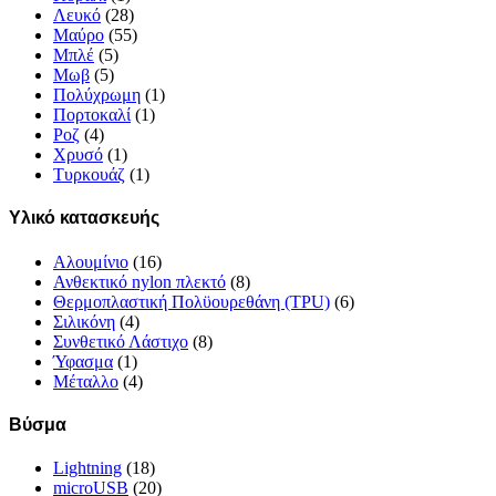
Λευκό
(28)
Μαύρο
(55)
Μπλέ
(5)
Μωβ
(5)
Πολύχρωμη
(1)
Πορτοκαλί
(1)
Ροζ
(4)
Χρυσό
(1)
Τυρκουάζ
(1)
Υλικό κατασκευής
Αλουμίνιο
(16)
Ανθεκτικό nylon πλεκτό
(8)
Θερμοπλαστική Πολϋουρεθάνη (TPU)
(6)
Σιλικόνη
(4)
Συνθετικό Λάστιχο
(8)
Ύφασμα
(1)
Μέταλλο
(4)
Βύσμα
Lightning
(18)
microUSB
(20)