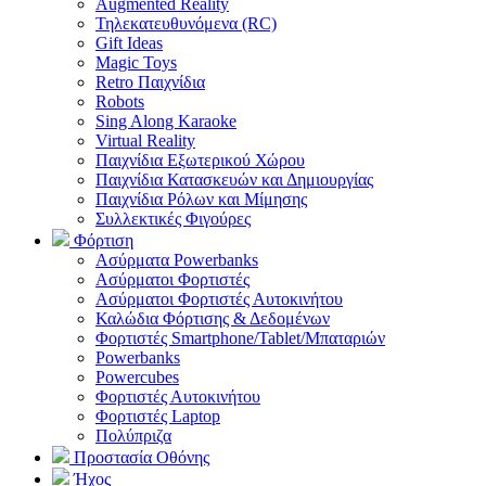
Augmented Reality
Τηλεκατευθυνόμενα (RC)
Gift Ideas
Magic Toys
Retro Παιχνίδια
Robots
Sing Along Karaoke
Virtual Reality
Παιχνίδια Εξωτερικού Χώρου
Παιχνίδια Κατασκευών και Δημιουργίας
Παιχνίδια Ρόλων και Μίμησης
Συλλεκτικές Φιγούρες
Φόρτιση
Ασύρματα Powerbanks
Aσύρματοι Φορτιστές
Ασύρματοι Φορτιστές Αυτοκινήτου
Καλώδια Φόρτισης & Δεδομένων
Φορτιστές Smartphone/Tablet/Μπαταριών
Powerbanks
Powercubes
Φορτιστές Αυτοκινήτου
Φορτιστές Laptop
Πολύπριζα
Προστασία Οθόνης
Ήχος