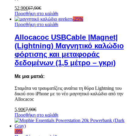
52,90
€
67,90
€
Προσθήκη στο καλάθι
-
25
%
Προσθήκη στο καλάθι
Allocacoc USBCable |Magnet|
(Lightning) Μαγνητικό καλώδιο
φόρτισης και μεταφοράς
δεδομένων (1,5 μέτρο – γκρι)
Με μια ματιά:
Σταμάτα να τραυματίζεις αναίτια τη θύρα Lightning του
δικού σου iPhone με το νέο μαγνητικό καλώδιο από την
Allocacoc
5,90
€
7,90
€
Προσθήκη στο καλάθι
-
9
%