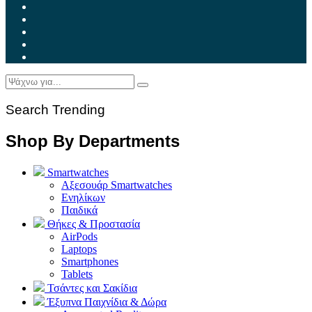
Search Trending
Shop By Departments
Smartwatches
Αξεσουάρ Smartwatches
Ενηλίκων
Παιδικά
Θήκες & Προστασία
AirPods
Laptops
Smartphones
Tablets
Τσάντες και Σακίδια
Έξυπνα Παιχνίδια & Δώρα