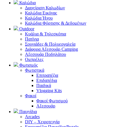
Καλώδια
Διαχείριση Καλωδίων
Καλώδια Εικόνας
Καλώδια Ήχου
Καλώδια Φόρτισης & Δεδομένων
Outdoor
Κυάλια & Τηλεσκόπια
Πατίνια
Σουγιάδες & Πολυεργαλεία
Διάφορα Αξεσουάρ Camping
Αξεσουάρ Ποδηλάτου
Ομπρέλες
Φωτισμός
Φωτιστικά
Επιτραπέζια
Επιδαπέδια
Παιδικά
Vlogging Kits
Φακοί
Φακοί Φωτισμού
Αξεσουάρ
Παιχνίδια
Arcades
DIY – Χειροτεχνία
Επιτραπέζια Παιχνίδια/Puzzle