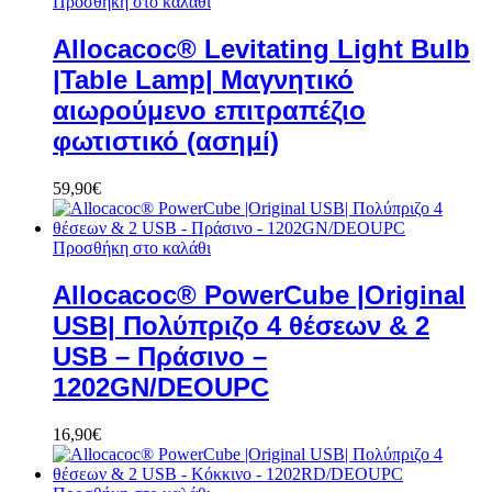
Προσθήκη στο καλάθι
Allocacoc® Levitating Light Bulb
|Table Lamp| Μαγνητικό
αιωρούμενο επιτραπέζιο
φωτιστικό (ασημί)
59,90
€
Προσθήκη στο καλάθι
Allocacoc® PowerCube |Original
USB| Πολύπριζο 4 θέσεων & 2
USB – Πράσινο –
1202GN/DEOUPC
16,90
€