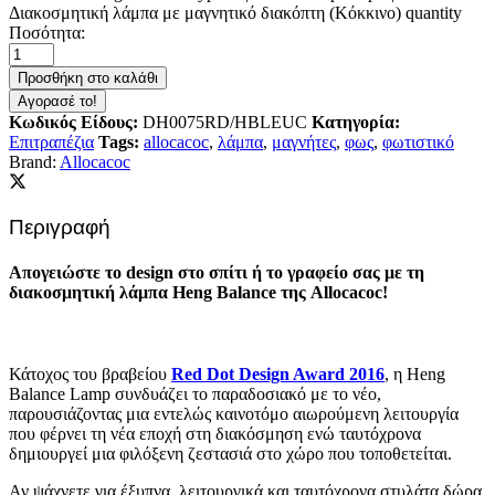
Διακοσμητική λάμπα με μαγνητικό διακόπτη (Κόκκινο) quantity
Ποσότητα:
Προσθήκη στο καλάθι
Αγορασέ το!
Κωδικός Είδους:
DH0075RD/HBLEUC
Κατηγορία:
Επιτραπέζια
Tags:
allocacoc
,
λάμπα
,
μαγνήτες
,
φως
,
φωτιστικό
Brand:
Allocacoc
Περιγραφή
Απογειώστε το design στο σπίτι ή το γραφείο σας με τη
διακοσμητική
λάμπα Heng Balance της Allocacoc!
Κάτοχος του βραβείου
Red Dot Design Award 2016
, η Heng
Balance Lamp συνδυάζει το παραδοσιακό με το νέο,
παρουσιάζοντας μια εντελώς καινοτόμο αιωρούμενη λειτουργία
που φέρνει τη νέα εποχή στη διακόσμηση ενώ ταυτόχρονα
δημιουργεί μια φιλόξενη ζεστασιά στο χώρο που τοποθετείται.
Αν ψάχνετε για έξυπνα, λειτουργικά και ταυτόχρονα στυλάτα δώρα