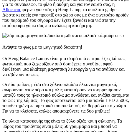
για το συνάδελφο, το φίλο ή ακόμη και για τον εαυτό σας, η
Allocacoc
φέρνει για εσάς τη Heng Lamp, το απόλυτο gadget.
Δώστε κι εσείς ένα πρεστίζ στο χώρο σας με ένα φινετσάτο προϊόν
που παρόμοιό του σίγουρα δεν έχετε ξαναδει και νιώστε την
ατμόρφαιρα γύρω σας πιο ανάλαφρη και ήρεμη.
Ανάψτε το φως με το μαγνητικό διακόπτη!
Οι Heng Balance Lamps είναι μια σειρά από επιτραπέζιες λάμπες –
φωτιστικά, που ξεχωρίζουν από όσα έχετε συνηθίσει αφού
διαθέτουν μια ιδιαίτερη μαγνητική λειτουργία για να ανάβουν και
να σβήνουν το φως.
Οι δύο μπίλιες μέσα στο ξύλινο πλαίσιο έλκονται μαγνητικά,
αιωρούνται στον αέρα και μόλις καταφέρουν να ισορροπήσουν
μεταξύ τους το ηλεκτρικό κύκλωμα συνδέεται και ανάβει αυτόματα
το φως της λάμπας. Το φως αποτελείται από μια ταινία LED 3500k,
τοποθετημένη περιμετρικά του σκελετού, σε θερμό λευκό χρώμα.
Για να το κλείσετε, απλώς απομακρύνετε τις δυο μπίλιες!
Το υλικό κατασκευής της είναι το ξύλο οξιάς και η σιλικόνη. Τα
βάρος του προϊόντος είναι μόλις 50 γραμμάρια και μπορεί να
μεταφερθεί εύκολα και γρήγορα σε διάφορους χώρους. Είναι