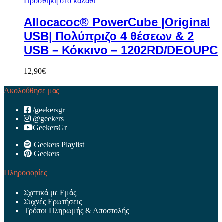
Προσθήκη στο καλάθι
Allocacoc® PowerCube |Original
USB| Πολύπριζο 4 θέσεων & 2
USB – Κόκκινο – 1202RD/DEOUPC
12,90
€
Ακολούθησε μας
/geekersgr
@geekers
GeekersGr
Geekers Playlist
Geekers
Πληροφορίες
Σχετικά με Εμάς
Συχνές Ερωτήσεις
Τρόποι Πληρωμής & Αποστολής