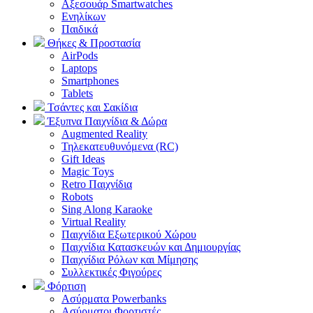
Αξεσουάρ Smartwatches
Ενηλίκων
Παιδικά
Θήκες & Προστασία
AirPods
Laptops
Smartphones
Tablets
Τσάντες και Σακίδια
Έξυπνα Παιχνίδια & Δώρα
Augmented Reality
Τηλεκατευθυνόμενα (RC)
Gift Ideas
Magic Toys
Retro Παιχνίδια
Robots
Sing Along Karaoke
Virtual Reality
Παιχνίδια Εξωτερικού Χώρου
Παιχνίδια Κατασκευών και Δημιουργίας
Παιχνίδια Ρόλων και Μίμησης
Συλλεκτικές Φιγούρες
Φόρτιση
Ασύρματα Powerbanks
Aσύρματοι Φορτιστές