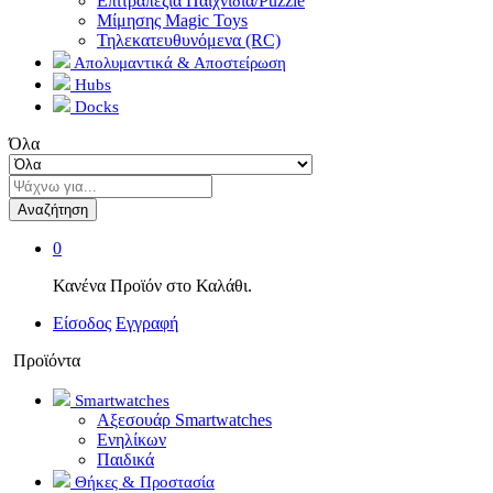
Επιτραπέζια Παιχνίδια/Puzzle
Μίμησης Magic Toys
Τηλεκατευθυνόμενα (RC)
Απολυμαντικά & Αποστείρωση
Hubs
Docks
Όλα
Αναζήτηση
0
Κανένα Προϊόν στο Καλάθι.
Είσοδος
Εγγραφή
Προϊόντα
Smartwatches
Αξεσουάρ Smartwatches
Ενηλίκων
Παιδικά
Θήκες & Προστασία