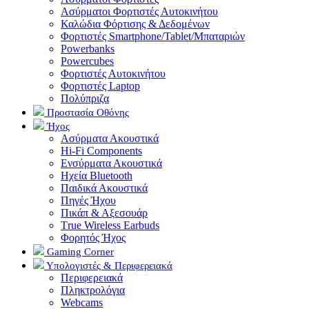
Ασύρματοι Φορτιστές Αυτοκινήτου
Καλώδια Φόρτισης & Δεδομένων
Φορτιστές Smartphone/Tablet/Μπαταριών
Powerbanks
Powercubes
Φορτιστές Αυτοκινήτου
Φορτιστές Laptop
Πολύπριζα
Προστασία Οθόνης
Ήχος
Ασύρματα Ακουστικά
Hi-Fi Components
Ενσύρματα Ακουστικά
Ηχεία Bluetooth
Παιδικά Ακουστικά
Πηγές Ήχου
Πικάπ & Αξεσουάρ
Τrue Wireless Earbuds
Φορητός Ήχος
Gaming Corner
Υπολογιστές & Περιφερειακά
Περιφερειακά
Πληκτρολόγια
Webcams