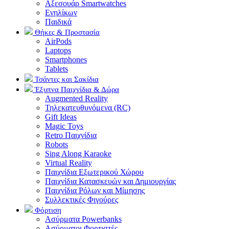
Αξεσουάρ Smartwatches
Ενηλίκων
Παιδικά
Θήκες & Προστασία
AirPods
Laptops
Smartphones
Tablets
Τσάντες και Σακίδια
Έξυπνα Παιχνίδια & Δώρα
Augmented Reality
Τηλεκατευθυνόμενα (RC)
Gift Ideas
Magic Toys
Retro Παιχνίδια
Robots
Sing Along Karaoke
Virtual Reality
Παιχνίδια Εξωτερικού Χώρου
Παιχνίδια Κατασκευών και Δημιουργίας
Παιχνίδια Ρόλων και Μίμησης
Συλλεκτικές Φιγούρες
Φόρτιση
Ασύρματα Powerbanks
Aσύρματοι Φορτιστές