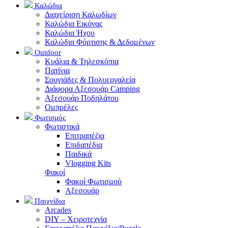
Καλώδια
Διαχείριση Καλωδίων
Καλώδια Εικόνας
Καλώδια Ήχου
Καλώδια Φόρτισης & Δεδομένων
Outdoor
Κυάλια & Τηλεσκόπια
Πατίνια
Σουγιάδες & Πολυεργαλεία
Διάφορα Αξεσουάρ Camping
Αξεσουάρ Ποδηλάτου
Ομπρέλες
Φωτισμός
Φωτιστικά
Επιτραπέζια
Επιδαπέδια
Παιδικά
Vlogging Kits
Φακοί
Φακοί Φωτισμού
Αξεσουάρ
Παιχνίδια
Arcades
DIY – Χειροτεχνία