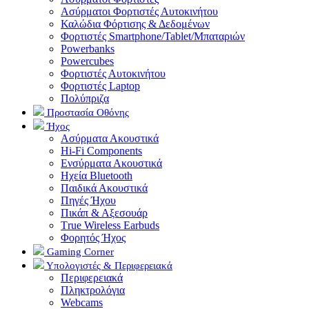
Ασύρματοι Φορτιστές Αυτοκινήτου
Καλώδια Φόρτισης & Δεδομένων
Φορτιστές Smartphone/Tablet/Μπαταριών
Powerbanks
Powercubes
Φορτιστές Αυτοκινήτου
Φορτιστές Laptop
Πολύπριζα
Προστασία Οθόνης
Ήχος
Ασύρματα Ακουστικά
Hi-Fi Components
Ενσύρματα Ακουστικά
Ηχεία Bluetooth
Παιδικά Ακουστικά
Πηγές Ήχου
Πικάπ & Αξεσουάρ
Τrue Wireless Earbuds
Φορητός Ήχος
Gaming Corner
Υπολογιστές & Περιφερειακά
Περιφερειακά
Πληκτρολόγια
Webcams