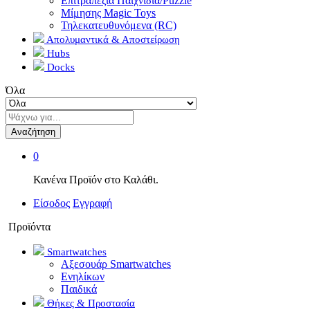
Επιτραπέζια Παιχνίδια/Puzzle
Μίμησης Magic Toys
Τηλεκατευθυνόμενα (RC)
Απολυμαντικά & Αποστείρωση
Hubs
Docks
Όλα
Αναζήτηση
0
Κανένα Προϊόν στο Καλάθι.
Είσοδος
Εγγραφή
Προϊόντα
Smartwatches
Αξεσουάρ Smartwatches
Ενηλίκων
Παιδικά
Θήκες & Προστασία