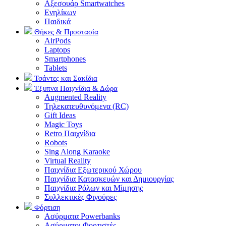
Αξεσουάρ Smartwatches
Ενηλίκων
Παιδικά
Θήκες & Προστασία
AirPods
Laptops
Smartphones
Tablets
Τσάντες και Σακίδια
Έξυπνα Παιχνίδια & Δώρα
Augmented Reality
Τηλεκατευθυνόμενα (RC)
Gift Ideas
Magic Toys
Retro Παιχνίδια
Robots
Sing Along Karaoke
Virtual Reality
Παιχνίδια Εξωτερικού Χώρου
Παιχνίδια Κατασκευών και Δημιουργίας
Παιχνίδια Ρόλων και Μίμησης
Συλλεκτικές Φιγούρες
Φόρτιση
Ασύρματα Powerbanks
Aσύρματοι Φορτιστές