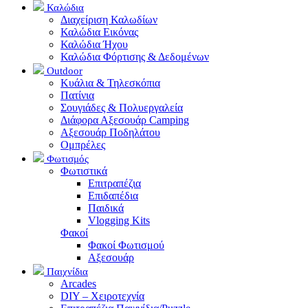
Καλώδια
Διαχείριση Καλωδίων
Καλώδια Εικόνας
Καλώδια Ήχου
Καλώδια Φόρτισης & Δεδομένων
Outdoor
Κυάλια & Τηλεσκόπια
Πατίνια
Σουγιάδες & Πολυεργαλεία
Διάφορα Αξεσουάρ Camping
Αξεσουάρ Ποδηλάτου
Ομπρέλες
Φωτισμός
Φωτιστικά
Επιτραπέζια
Επιδαπέδια
Παιδικά
Vlogging Kits
Φακοί
Φακοί Φωτισμού
Αξεσουάρ
Παιχνίδια
Arcades
DIY – Χειροτεχνία