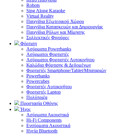
Robots
Sing Along Karaoke
Virtual Reality
Παιχνίδια Εξωτερικού Χώρου
Παιχνίδια Κατασκευών και Δημιουργίας
Παιχνίδια Ρόλων και Μίμησης
Συλλεκτικές Φιγούρες
Φόρτιση
Ασύρματα Powerbanks
Aσύρματοι Φορτιστές
Ασύρματοι Φορτιστές Αυτοκινήτου
Καλώδια Φόρτισης & Δεδομένων
Φορτιστές Smartphone/Tablet/Μπαταριών
Powerbanks
Powercubes
Φορτιστές Αυτοκινήτου
Φορτιστές Laptop
Πολύπριζα
Προστασία Οθόνης
Ήχος
Ασύρματα Ακουστικά
Hi-Fi Components
Ενσύρματα Ακουστικά
Ηχεία Bluetooth