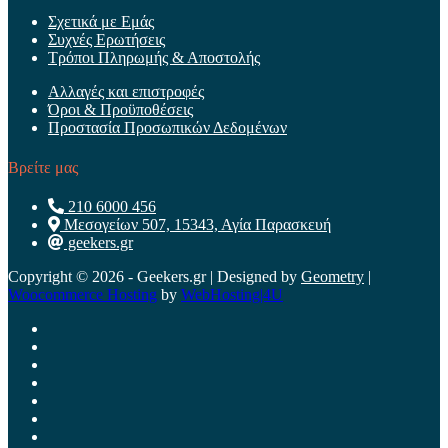
Σχετικά με Εμάς
Συχνές Ερωτήσεις
Τρόποι Πληρωμής & Αποστολής
Αλλαγές και επιστροφές
Όροι & Προϋποθέσεις
Προστασία Προσωπικών Δεδομένων
Βρείτε μας
210 6000 456
Μεσογείων 507, 15343, Αγία Παρασκευή
geekers.gr
Copyright © 2026 - Geekers.gr | Designed by
Geometry
|
Woocommerce Hosting
by
WebHosting|4U