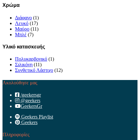
Χρώμα
Διάφανο
(1)
Λευκό
(17)
Μαύρο
(11)
Μπλέ
(7)
Υλικό κατασκευής
Πολυκαρβονικό
(1)
Σιλικόνη
(11)
Συνθετικό Λάστιχο
(12)
Ακολούθησε μας
/geekersgr
@geekers
GeekersGr
Geekers Playlist
Geekers
Πληροφορίες