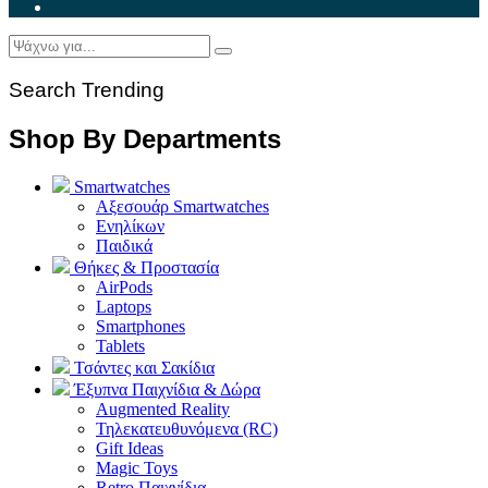
Search Trending
Shop By Departments
Smartwatches
Αξεσουάρ Smartwatches
Ενηλίκων
Παιδικά
Θήκες & Προστασία
AirPods
Laptops
Smartphones
Tablets
Τσάντες και Σακίδια
Έξυπνα Παιχνίδια & Δώρα
Augmented Reality
Τηλεκατευθυνόμενα (RC)
Gift Ideas
Magic Toys
Retro Παιχνίδια