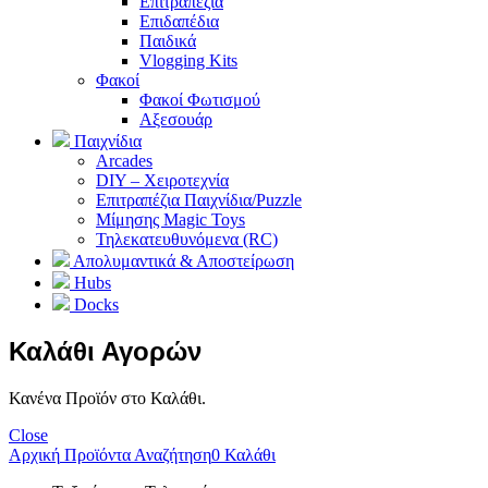
Επιτραπέζια
Επιδαπέδια
Παιδικά
Vlogging Kits
Φακοί
Φακοί Φωτισμού
Αξεσουάρ
Παιχνίδια
Arcades
DIY – Χειροτεχνία
Επιτραπέζια Παιχνίδια/Puzzle
Μίμησης Magic Toys
Τηλεκατευθυνόμενα (RC)
Απολυμαντικά & Αποστείρωση
Hubs
Docks
Καλάθι Αγορών
Κανένα Προϊόν στο Καλάθι.
Close
Αρχική
Προϊόντα
Αναζήτηση
0
Καλάθι