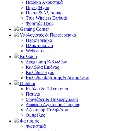
Παιδικά Ακουστικά
Πηγές Ήχου
Πικάπ & Αξεσουάρ
Τrue Wireless Earbuds
Φορητός Ήχος
Gaming Corner
Υπολογιστές & Περιφερειακά
Περιφερειακά
Πληκτρολόγια
Webcams
Καλώδια
Διαχείριση Καλωδίων
Καλώδια Εικόνας
Καλώδια Ήχου
Καλώδια Φόρτισης & Δεδομένων
Outdoor
Κυάλια & Τηλεσκόπια
Πατίνια
Σουγιάδες & Πολυεργαλεία
Διάφορα Αξεσουάρ Camping
Αξεσουάρ Ποδηλάτου
Ομπρέλες
Φωτισμός
Φωτιστικά