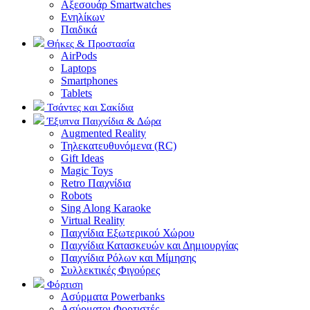
Αξεσουάρ Smartwatches
Ενηλίκων
Παιδικά
Θήκες & Προστασία
AirPods
Laptops
Smartphones
Tablets
Τσάντες και Σακίδια
Έξυπνα Παιχνίδια & Δώρα
Augmented Reality
Τηλεκατευθυνόμενα (RC)
Gift Ideas
Magic Toys
Retro Παιχνίδια
Robots
Sing Along Karaoke
Virtual Reality
Παιχνίδια Εξωτερικού Χώρου
Παιχνίδια Κατασκευών και Δημιουργίας
Παιχνίδια Ρόλων και Μίμησης
Συλλεκτικές Φιγούρες
Φόρτιση
Ασύρματα Powerbanks
Aσύρματοι Φορτιστές