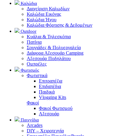
Καλώδια
Διαχείριση Καλωδίων
Καλώδια Εικόνας
Καλώδια Ήχου
Καλώδια Φόρτισης & Δεδομένων
Outdoor
Κυάλια & Τηλεσκόπια
Πατίνια
Σουγιάδες & Πολυεργαλεία
Διάφορα Αξεσουάρ Camping
Αξεσουάρ Ποδηλάτου
Ομπρέλες
Φωτισμός
Φωτιστικά
Επιτραπέζια
Επιδαπέδια
Παιδικά
Vlogging Kits
Φακοί
Φακοί Φωτισμού
Αξεσουάρ
Παιχνίδια
Arcades
DIY – Χειροτεχνία