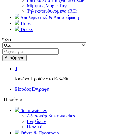
Επιτραπέζια Παιχνίδια/Puzzle
Μίμησης Magic Toys
Τηλεκατευθυνόμενα (RC)
Απολυμαντικά & Αποστείρωση
Hubs
Docks
Όλα
Αναζήτηση
0
Κανένα Προϊόν στο Καλάθι.
Είσοδος
Εγγραφή
Προϊόντα
Smartwatches
Αξεσουάρ Smartwatches
Ενηλίκων
Παιδικά
Θήκες & Προστασία