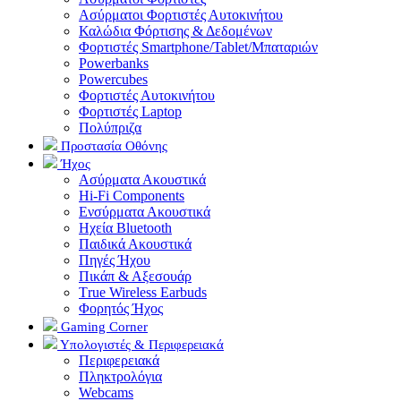
Ασύρματοι Φορτιστές Αυτοκινήτου
Καλώδια Φόρτισης & Δεδομένων
Φορτιστές Smartphone/Tablet/Μπαταριών
Powerbanks
Powercubes
Φορτιστές Αυτοκινήτου
Φορτιστές Laptop
Πολύπριζα
Προστασία Οθόνης
Ήχος
Ασύρματα Ακουστικά
Hi-Fi Components
Ενσύρματα Ακουστικά
Ηχεία Bluetooth
Παιδικά Ακουστικά
Πηγές Ήχου
Πικάπ & Αξεσουάρ
Τrue Wireless Earbuds
Φορητός Ήχος
Gaming Corner
Υπολογιστές & Περιφερειακά
Περιφερειακά
Πληκτρολόγια
Webcams