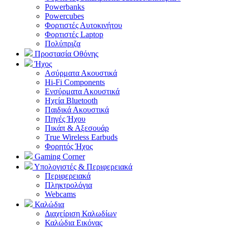
Powerbanks
Powercubes
Φορτιστές Αυτοκινήτου
Φορτιστές Laptop
Πολύπριζα
Προστασία Οθόνης
Ήχος
Ασύρματα Ακουστικά
Hi-Fi Components
Ενσύρματα Ακουστικά
Ηχεία Bluetooth
Παιδικά Ακουστικά
Πηγές Ήχου
Πικάπ & Αξεσουάρ
Τrue Wireless Earbuds
Φορητός Ήχος
Gaming Corner
Υπολογιστές & Περιφερειακά
Περιφερειακά
Πληκτρολόγια
Webcams
Καλώδια
Διαχείριση Καλωδίων
Καλώδια Εικόνας