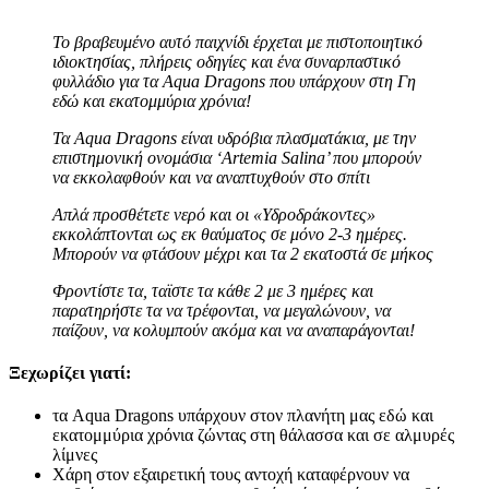
Το βραβευμένο αυτό παιχνίδι έρχεται με πιστοποιητικό
ιδιοκτησίας, πλήρεις οδηγίες και ένα συναρπαστικό
φυλλάδιο για τα Aqua Dragons που υπάρχουν στη Γη
εδώ και εκατομμύρια χρόνια!
Τα Aqua Dragons είναι υδρόβια πλασματάκια, με την
επιστημονική ονομάσια ‘Artemia Salina’ που μπορούν
να εκκολαφθούν και να αναπτυχθούν στο σπίτι
Απλά προσθέτετε νερό και οι «Υδροδράκοντες»
εκκολάπτονται ως εκ θαύματος σε μόνο 2-3 ημέρες.
Μπορούν να φτάσουν μέχρι και τα 2 εκατοστά σε μήκος
Φροντίστε τα, ταϊστε τα κάθε 2 με 3 ημέρες και
παρατηρήστε τα να τρέφονται, να μεγαλώνουν, να
παίζουν, να κολυμπούν ακόμα και να αναπαράγονται!
Ξεχωρίζει γιατί:
τα Aqua Dragons υπάρχουν στον πλανήτη μας εδώ και
εκατομμύρια χρόνια ζώντας στη θάλασσα και σε αλμυρές
λίμνες
Χάρη στον εξαιρετική τους αντοχή καταφέρνουν να