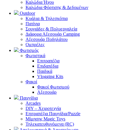
Καλώδια Ήχου
Καλώδια Φόρτισης & Δεδομένων
Outdoor
Κυάλια & Τηλεσκόπια
Πατίνια
Σουγιάδες & Πολυεργαλεία
Διάφορα Αξεσουάρ Camping
Αξεσουάρ Ποδηλάτου
Ομπρέλες
Φωτισμός
Φωτιστικά
Επιτραπέζια
Επιδαπέδια
Παιδικά
Vlogging Kits
Φακοί
Φακοί Φωτισμού
Αξεσουάρ
Παιχνίδια
Arcades
DIY – Χειροτεχνία
Επιτραπέζια Παιχνίδια/Puzzle
Μίμησης Magic Toys
Τηλεκατευθυνόμενα (RC)
Απολυμαντικά & Αποστείρωση