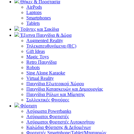
Θήκες & Προστασία
AirPods
Laptops
Smartphones
Tablets
Τσάντες και Σακίδια
Έξυπνα Παιχνίδια & Δώρα
Augmented Reality
Τηλεκατευθυνόμενα (RC)
Gift Ideas
Magic Toys
Retro Παιχνίδια
Robots
Sing Along Karaoke
Virtual Reality
Παιχνίδια Εξωτερικού Χώρου
Παιχνίδια Κατασκευών και Δημιουργίας
Παιχνίδια Ρόλων και Μίμησης
Συλλεκτικές Φιγούρες
Φόρτιση
Ασύρματα Powerbanks
Aσύρματοι Φορτιστές
Ασύρματοι Φορτιστές Αυτοκινήτου
Καλώδια Φόρτισης & Δεδομένων
Φορτιστές Smartphone/Tablet/Μπαταριών