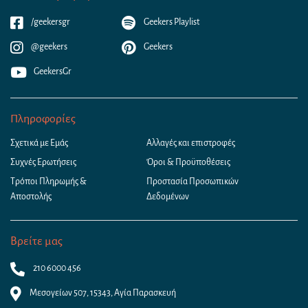
/geekersgr
Geekers Playlist
@geekers
Geekers
GeekersGr
Πληροφορίες
Σχετικά με Εμάς
Αλλαγές και επιστροφές
Συχνές Ερωτήσεις
Όροι & Προϋποθέσεις
Τρόποι Πληρωμής &
Προστασία Προσωπικών
Αποστολής
Δεδομένων
Βρείτε μας
210 6000 456
Μεσογείων 507, 15343, Αγία Παρασκευή