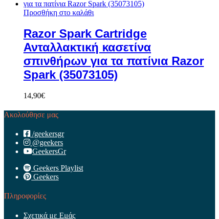
Προσθήκη στο καλάθι
Razor Spark Cartridge
Ανταλλακτική κασετίνα
σπινθήρων για τα πατίνια Razor
Spark (35073105)
14,90
€
Ακολούθησε μας
/geekersgr
@geekers
GeekersGr
Geekers Playlist
Geekers
Πληροφορίες
Σχετικά με Εμάς