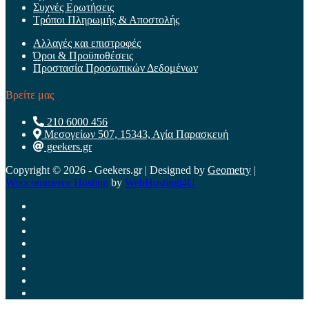
Συχνές Ερωτήσεις
Τρόποι Πληρωμής & Αποστολής
Αλλαγές και επιστροφές
Όροι & Προϋποθέσεις
Προστασία Προσωπικών Δεδομένων
Βρείτε μας
210 6000 456
Μεσογείων 507, 15343, Αγία Παρασκευή
geekers.gr
Copyright © 2026 - Geekers.gr | Designed by
Geometry
|
Woocommerce Hosting
by
WebHosting|4U