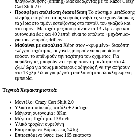
πλαγιολίσθησης (drifting) διασκεδάζοντας με το Razor Crazy
Cart Shift 2.0
Προσφέρει ατελείωτη διασκέδαση
Το σύστημα μετάδοσης
κίνησης επιτρέπει στους νεαρούς αναβάτες να έχουν διαρκώς
τα χέρια στο τιμόνι εστιάζοντας στο πεντάλ του γκαζιού και
στο τιμόνι. Με ταχύτητες που φτάνουν τα 13 χλμ./ ώρα και
αυτονομία έως και 40 λεπτά, είναι το απόλυτο «μηχάνημα»
για τους νεαρούς drifters!
Μαθαίνει με ασφάλεια
Χάρη στον «κρυμμένο» διακόπτη
ελέγχου ταχύτητας, οι γονείς μπορούν να περιορίσουν
εφόσον το επιθυμούν την ταχύτητα του οχήματος. Για
παράδειγμα, μπορούν να περιορίσουν τη ταχύτητα στα 4
χλμ./ ώρα για τους μικρότερους οδηγούς ή να την αφήσουν
στα 13 χλμ./ ώρα για μέγιστη απόλαυση και ολοκληρωμένη
εμπειρία.
Τεχνικά Χαρακτηριστικά:
Μοντέλο: Crazy Cart Shift 2.0
Υλικά κατασκευής: ατσάλι + λάστιχο
Μέγιστη αυτονομία : 8Km
Μέγιστη Ταχύτητα: 13Km/h
Υλικό τροχών: ουρεθάνη
Επιτρεπόμενο Βάρος: εως 54 kg
Επιτρεπόμενο ύψος: έως 165 εκατοστά