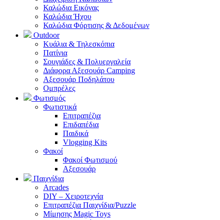
Καλώδια Εικόνας
Καλώδια Ήχου
Καλώδια Φόρτισης & Δεδομένων
Outdoor
Κυάλια & Τηλεσκόπια
Πατίνια
Σουγιάδες & Πολυεργαλεία
Διάφορα Αξεσουάρ Camping
Αξεσουάρ Ποδηλάτου
Ομπρέλες
Φωτισμός
Φωτιστικά
Επιτραπέζια
Επιδαπέδια
Παιδικά
Vlogging Kits
Φακοί
Φακοί Φωτισμού
Αξεσουάρ
Παιχνίδια
Arcades
DIY – Χειροτεχνία
Επιτραπέζια Παιχνίδια/Puzzle
Μίμησης Magic Toys