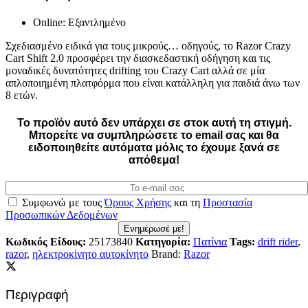
Online: Εξαντλημένο
Σχεδιασμένο ειδικά για τους μικρούς… οδηγούς, το Razor Crazy
Cart Shift 2.0 προσφέρει την διασκεδαστική οδήγηση και τις
μοναδικές δυνατότητες drifting του Crazy Cart αλλά σε μία
απλοποιημένη πλατφόρμα που είναι κατάλληλη για παιδιά άνω των
8 ετών.
Το προϊόν αυτό δεν υπάρχει σε στοκ αυτή τη στιγμή.
Mπορείτε να συμπληρώσετε το email σας και θα
ειδοποιηθείτε αυτόματα μόλις το έχουμε ξανά σε
απόθεμα!
Συμφωνώ με τους
Όρους Χρήσης
και τη
Προστασία
Προσωπικών Δεδομένων
Ενημέρωσέ με!
Κωδικός Είδους:
25173840
Κατηγορία:
Πατίνια
Tags:
drift rider
,
razor
,
ηλεκτροκίνητο αυτοκίνητο
Brand:
Razor
Περιγραφή