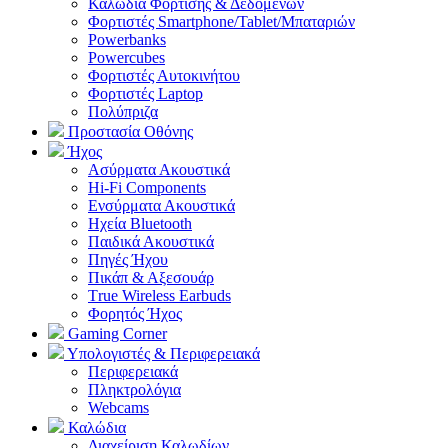
Καλώδια Φόρτισης & Δεδομένων
Φορτιστές Smartphone/Tablet/Μπαταριών
Powerbanks
Powercubes
Φορτιστές Αυτοκινήτου
Φορτιστές Laptop
Πολύπριζα
Προστασία Οθόνης
Ήχος
Ασύρματα Ακουστικά
Hi-Fi Components
Ενσύρματα Ακουστικά
Ηχεία Bluetooth
Παιδικά Ακουστικά
Πηγές Ήχου
Πικάπ & Αξεσουάρ
Τrue Wireless Earbuds
Φορητός Ήχος
Gaming Corner
Υπολογιστές & Περιφερειακά
Περιφερειακά
Πληκτρολόγια
Webcams
Καλώδια
Διαχείριση Καλωδίων