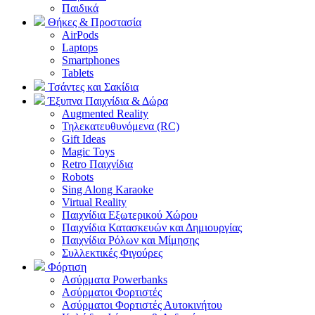
Παιδικά
Θήκες & Προστασία
AirPods
Laptops
Smartphones
Tablets
Τσάντες και Σακίδια
Έξυπνα Παιχνίδια & Δώρα
Augmented Reality
Τηλεκατευθυνόμενα (RC)
Gift Ideas
Magic Toys
Retro Παιχνίδια
Robots
Sing Along Karaoke
Virtual Reality
Παιχνίδια Εξωτερικού Χώρου
Παιχνίδια Κατασκευών και Δημιουργίας
Παιχνίδια Ρόλων και Μίμησης
Συλλεκτικές Φιγούρες
Φόρτιση
Ασύρματα Powerbanks
Aσύρματοι Φορτιστές
Ασύρματοι Φορτιστές Αυτοκινήτου