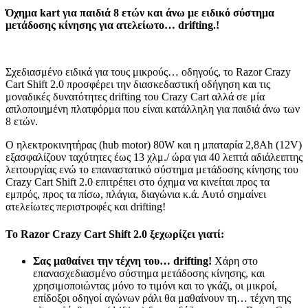
Όχημα kart για παιδιά 8 ετών και άνω με ειδικό σύστημα
μετάδοσης κίνησης για ατελείωτο… drifting.!
Σχεδιασμένο ειδικά για τους μικρούς… οδηγούς, το Razor Crazy
Cart Shift 2.0 προσφέρει την διασκεδαστική οδήγηση και τις
μοναδικές δυνατότητες drifting του Crazy Cart αλλά σε μία
απλοποιημένη πλατφόρμα που είναι κατάλληλη για παιδιά άνω των
8 ετών.
Ο ηλεκτροκινητήρας (hub motor) 80W και η μπαταρία 2,8Ah (12V)
εξασφαλίζουν ταχύτητες έως 13 χλμ./ ώρα για 40 λεπτά αδιάλειπτης
λειτουργίας ενώ το επαναστατικό σύστημα μετάδοσης κίνησης του
Crazy Cart Shift 2.0 επιτρέπει στο όχημα να κινείται προς τα
εμπρός, προς τα πίσω, πλάγια, διαγώνια κ.ά. Αυτό σημαίνει
ατελείωτες περιστροφές και drifting!
Το Razor Crazy Cart Shift 2.0 ξεχωρίζει γιατί:
Σας μαθαίνει την τέχνη του… drifting!
Χάρη στο
επανασχεδιασμένο σύστημα μετάδοσης κίνησης, και
χρησιμοποιώντας μόνο το τιμόνι και το γκάζι, οι μικροί,
επίδοξοι οδηγοί αγώνων ράλι θα μαθαίνουν τη… τέχνη της