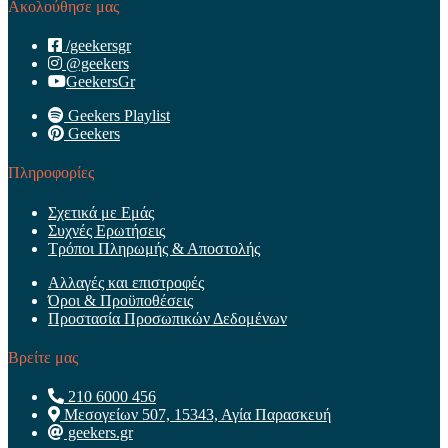
Ακολούθησε μας
/geekersgr
@geekers
GeekersGr
Geekers Playlist
Geekers
Πληροφορίες
Σχετικά με Εμάς
Συχνές Ερωτήσεις
Τρόποι Πληρωμής & Αποστολής
Αλλαγές και επιστροφές
Όροι & Προϋποθέσεις
Προστασία Προσωπικών Δεδομένων
Βρείτε μας
210 6000 456
Μεσογείων 507, 15343, Αγία Παρασκευή
geekers.gr