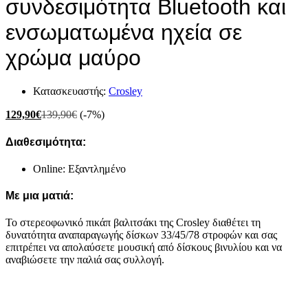
συνδεσιμότητα Bluetooth και
ενσωματωμένα ηχεία σε
χρώμα μαύρο
Κατασκευαστής:
Crosley
129,90
€
139,90
€
(-7%)
Διαθεσιμότητα:
Online: Εξαντλημένο
Με μια ματιά:
Το στερεοφωνικό πικάπ βαλιτσάκι της Crosley διαθέτει τη
δυνατότητα αναπαραγωγής δίσκων 33/45/78 στροφών και σας
επιτρέπει να απολαύσετε μουσική από δίσκους βινυλίου και να
αναβιώσετε την παλιά σας συλλογή.
Το προϊόν αυτό δεν υπάρχει σε στοκ αυτή τη στιγμή.
Mπορείτε να συμπληρώσετε το email σας και θα