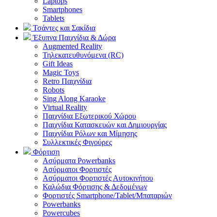
Laptops
Smartphones
Tablets
Τσάντες και Σακίδια
Έξυπνα Παιχνίδια & Δώρα
Augmented Reality
Τηλεκατευθυνόμενα (RC)
Gift Ideas
Magic Toys
Retro Παιχνίδια
Robots
Sing Along Karaoke
Virtual Reality
Παιχνίδια Εξωτερικού Χώρου
Παιχνίδια Κατασκευών και Δημιουργίας
Παιχνίδια Ρόλων και Μίμησης
Συλλεκτικές Φιγούρες
Φόρτιση
Ασύρματα Powerbanks
Aσύρματοι Φορτιστές
Ασύρματοι Φορτιστές Αυτοκινήτου
Καλώδια Φόρτισης & Δεδομένων
Φορτιστές Smartphone/Tablet/Μπαταριών
Powerbanks
Powercubes