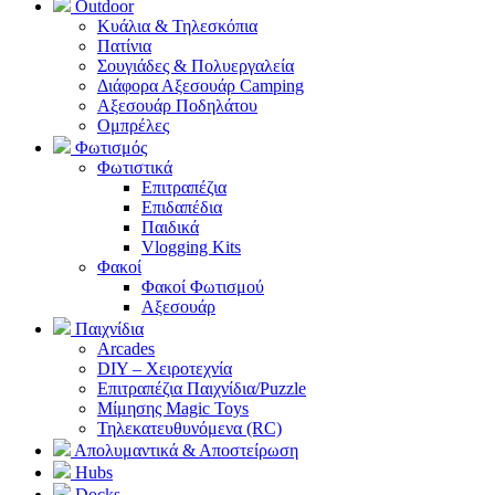
Outdoor
Κυάλια & Τηλεσκόπια
Πατίνια
Σουγιάδες & Πολυεργαλεία
Διάφορα Αξεσουάρ Camping
Αξεσουάρ Ποδηλάτου
Ομπρέλες
Φωτισμός
Φωτιστικά
Επιτραπέζια
Επιδαπέδια
Παιδικά
Vlogging Kits
Φακοί
Φακοί Φωτισμού
Αξεσουάρ
Παιχνίδια
Arcades
DIY – Χειροτεχνία
Επιτραπέζια Παιχνίδια/Puzzle
Μίμησης Magic Toys
Τηλεκατευθυνόμενα (RC)
Απολυμαντικά & Αποστείρωση
Hubs
Docks