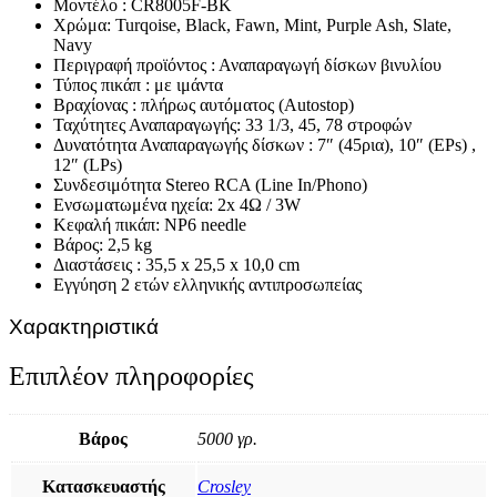
Μοντέλο : CR8005F-ΒΚ
Χρώμα: Turqoise, Black, Fawn, Mint, Purple Ash, Slate,
Navy
Περιγραφή προϊόντος : Αναπαραγωγή δίσκων βινυλίου
Τύπος πικάπ : με ιμάντα
Βραχίονας : πλήρως αυτόματος (Autostop)
Ταχύτητες Αναπαραγωγής: 33 1/3, 45, 78 στροφών
Δυνατότητα Αναπαραγωγής δίσκων : 7″ (45ρια), 10″ (EPs) ,
12″ (LPs)
Συνδεσιμότητα Stereo RCA (Line In/Phono)
Ενσωματωμένα ηχεία: 2x 4Ω / 3W
Κεφαλή πικάπ: NP6 needle
Βάρος: 2,5 kg
Διαστάσεις : 35,5 x 25,5 x 10,0 cm
Εγγύηση 2 ετών ελληνικής αντιπροσωπείας
Χαρακτηριστικά
Επιπλέον πληροφορίες
Βάρος
5000 γρ.
Κατασκευαστής
Crosley