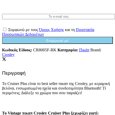
ειδοποιηθείτε αυτόματα μόλις το έχουμε ξανά σε
απόθεμα!
Συμφωνώ με τους
Όρους Χρήσης
και τη
Προστασία
Προσωπικών Δεδομένων
Ενημέρωσέ με!
Κωδικός Είδους:
CR8005F-BK
Κατηγορία:
Πικάπ
Brand:
Crosley
Περιγραφή
Το Cruiser Plus είναι το best seller πικαπ της Crosley, με κεραμική
βελόνα, ενσωματωμένα ηχεία και συνδεσιμότητα Bluetooth! Τί
περιμένεις; Διάλεξε το χρώμα που σου ταιριάζει!
Το Vintage πικαπ Crosley Cruiser Plus ξεχωρίζει γιατί: