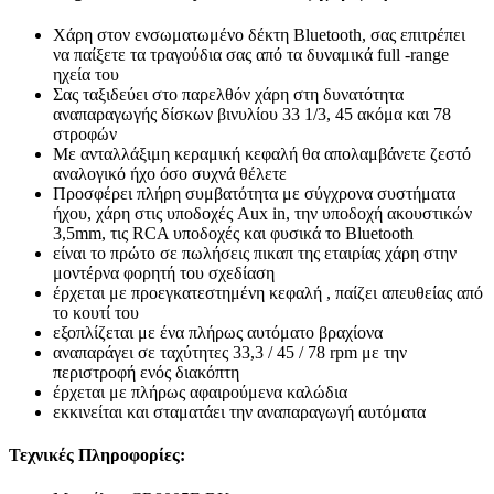
Χάρη στον ενσωματωμένο δέκτη Bluetooth, σας επιτρέπει
να παίξετε τα τραγούδια σας από τα δυναμικά full -range
ηχεία του
Σας ταξιδεύει στο παρελθόν χάρη στη δυνατότητα
αναπαραγωγής δίσκων βινυλίου 33 1/3, 45 ακόμα και 78
στροφών
Με ανταλλάξιμη κεραμική κεφαλή θα απολαμβάνετε ζεστό
αναλογικό ήχο όσο συχνά θέλετε
Προσφέρει πλήρη συμβατότητα με σύγχρονα συστήματα
ήχου, χάρη στις υποδοχές Aux in, την υποδοχή ακουστικών
3,5mm, τις RCA υποδοχές και φυσικά το Bluetooth
είναι το πρώτο σε πωλήσεις πικαπ της εταιρίας χάρη στην
μοντέρνα φορητή του σχεδίαση
έρχεται με προεγκατεστημένη κεφαλή , παίζει απευθείας από
το κουτί του
εξοπλίζεται με ένα πλήρως αυτόματο βραχίονα
αναπαράγει σε ταχύτητες 33,3 / 45 / 78 rpm με την
περιστροφή ενός διακόπτη
έρχεται με πλήρως αφαιρούμενα καλώδια
εκκινείται και σταματάει την αναπαραγωγή αυτόματα
Τεχνικές Πληροφορίες: