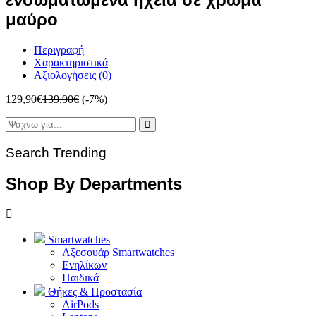
μαύρο
Περιγραφή
Χαρακτηριστικά
Αξιολογήσεις (0)
129,90
€
139,90
€
(-7%)
Search Trending
Shop By Departments
Smartwatches
Αξεσουάρ Smartwatches
Ενηλίκων
Παιδικά
Θήκες & Προστασία
AirPods