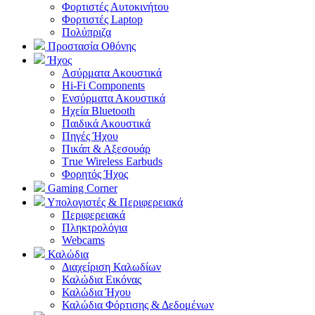
Φορτιστές Αυτοκινήτου
Φορτιστές Laptop
Πολύπριζα
Προστασία Οθόνης
Ήχος
Ασύρματα Ακουστικά
Hi-Fi Components
Ενσύρματα Ακουστικά
Ηχεία Bluetooth
Παιδικά Ακουστικά
Πηγές Ήχου
Πικάπ & Αξεσουάρ
Τrue Wireless Earbuds
Φορητός Ήχος
Gaming Corner
Υπολογιστές & Περιφερειακά
Περιφερειακά
Πληκτρολόγια
Webcams
Καλώδια
Διαχείριση Καλωδίων
Καλώδια Εικόνας
Καλώδια Ήχου
Καλώδια Φόρτισης & Δεδομένων