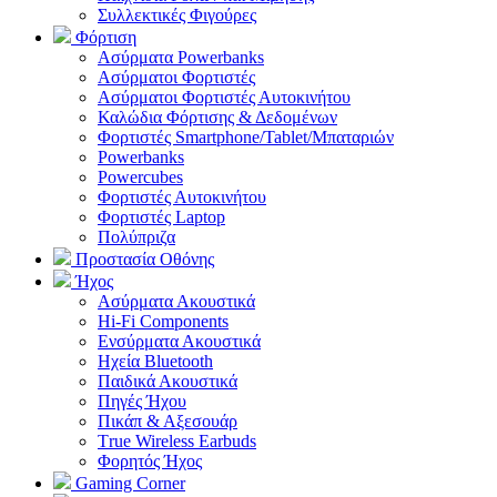
Συλλεκτικές Φιγούρες
Φόρτιση
Ασύρματα Powerbanks
Aσύρματοι Φορτιστές
Ασύρματοι Φορτιστές Αυτοκινήτου
Καλώδια Φόρτισης & Δεδομένων
Φορτιστές Smartphone/Tablet/Μπαταριών
Powerbanks
Powercubes
Φορτιστές Αυτοκινήτου
Φορτιστές Laptop
Πολύπριζα
Προστασία Οθόνης
Ήχος
Ασύρματα Ακουστικά
Hi-Fi Components
Ενσύρματα Ακουστικά
Ηχεία Bluetooth
Παιδικά Ακουστικά
Πηγές Ήχου
Πικάπ & Αξεσουάρ
Τrue Wireless Earbuds
Φορητός Ήχος
Gaming Corner