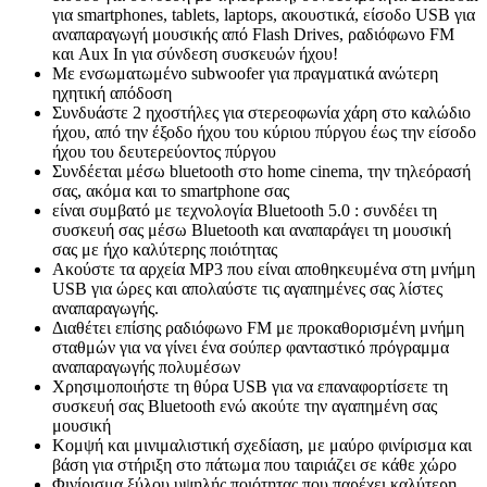
για smartphones, tablets, laptops, ακουστικά, είσοδο USB για
αναπαραγωγή μουσικής από Flash Drives, ραδιόφωνο FM
και Aux In για σύνδεση συσκευών ήχου!
Με ενσωματωμένο subwoofer για πραγματικά ανώτερη
ηχητική απόδοση
Συνδυάστε 2 ηχοστήλες για στερεοφωνία χάρη στο καλώδιο
ήχου, από την έξοδο ήχου του κύριου πύργου έως την είσοδο
ήχου του δευτερεύοντος πύργου
Συνδέεται μέσω bluetooth στο home cinema, την τηλεόρασή
σας, ακόμα και το smartphone σας
είναι συμβατό με τεχνολογία Bluetooth 5.0 : συνδέει τη
συσκευή σας μέσω Bluetooth και αναπαράγει τη μουσική
σας με ήχο καλύτερης ποιότητας
Ακούστε τα αρχεία MP3 που είναι αποθηκευμένα στη μνήμη
USB για ώρες και απολαύστε τις αγαπημένες σας λίστες
αναπαραγωγής.
Διαθέτει επίσης ραδιόφωνο FM με προκαθορισμένη μνήμη
σταθμών για να γίνει ένα σούπερ φανταστικό πρόγραμμα
αναπαραγωγής πολυμέσων
Χρησιμοποιήστε τη θύρα USB για να επαναφορτίσετε τη
συσκευή σας Bluetooth ενώ ακούτε την αγαπημένη σας
μουσική
Κομψή και μινιμαλιστική σχεδίαση, με μαύρο φινίρισμα και
βάση για στήριξη στο πάτωμα που ταιριάζει σε κάθε χώρο
Φινίρισμα ξύλου υψηλής ποιότητας που παρέχει καλύτερη