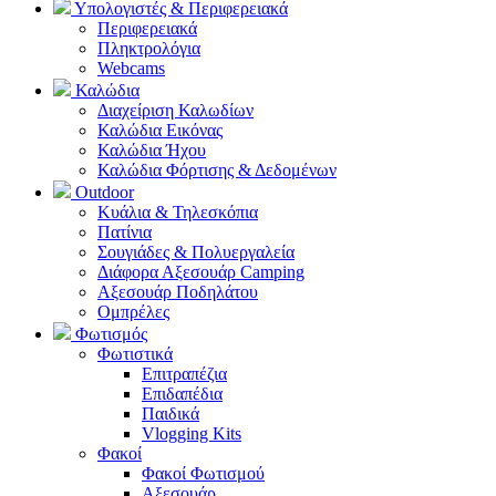
Υπολογιστές & Περιφερειακά
Περιφερειακά
Πληκτρολόγια
Webcams
Καλώδια
Διαχείριση Καλωδίων
Καλώδια Εικόνας
Καλώδια Ήχου
Καλώδια Φόρτισης & Δεδομένων
Outdoor
Κυάλια & Τηλεσκόπια
Πατίνια
Σουγιάδες & Πολυεργαλεία
Διάφορα Αξεσουάρ Camping
Αξεσουάρ Ποδηλάτου
Ομπρέλες
Φωτισμός
Φωτιστικά
Επιτραπέζια
Επιδαπέδια
Παιδικά
Vlogging Kits
Φακοί
Φακοί Φωτισμού
Αξεσουάρ