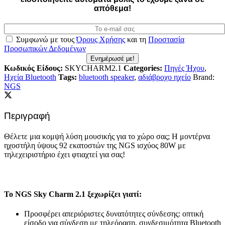
απόθεμα!
Συμφωνώ με τους
Όρους Χρήσης
και τη
Προστασία
Προσωπικών Δεδομένων
Ενημέρωσέ με!
Κωδικός Είδους:
SKYCHARM2.1
Categories:
Πηγές Ήχου
,
Ηχεία Bluetooth
Tags:
bluetooth speaker
,
αδιάβροχο ηχείο
Brand:
NGS
Περιγραφή
Θέλετε μια κομψή λύση μουσικής για το χώρο σας; Η μοντέρνα
ηχοστήλη ύψους 92 εκατοστών της NGS ισχύος 80W με
τηλεχειριστήριο έχει φτιαχτεί για σας!
Το NGS Sky Charm 2.1 ξεχωρίζει γιατί:
Προσφέρει απεριόριστες δυνατότητες σύνδεσης: οπτική
είσοδο για σύνδεση με τηλεόραση, συνδεσιμότητα Bluetooth