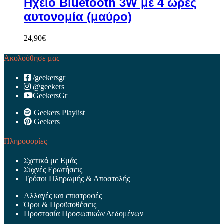
Ηχείο Bluetooth 3W με 4 ώρες
αυτονομία (μαύρο)
24,90
€
Ακολούθησε μας
/geekersgr
@geekers
GeekersGr
Geekers Playlist
Geekers
Πληροφορίες
Σχετικά με Εμάς
Συχνές Ερωτήσεις
Τρόποι Πληρωμής & Αποστολής
Αλλαγές και επιστροφές
Όροι & Προϋποθέσεις
Προστασία Προσωπικών Δεδομένων