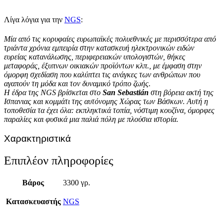
Λίγα λόγια για την
NGS
:
Μία από τις κορυφαίες ευρωπαϊκές πολυεθνικές με περισσότερα από
τριάντα χρόνια εμπειρία στην κατασκευή ηλεκτρονικών ειδών
ευρείας κατανάλωσης, περιφερειακών υπολογιστών, θήκες
μεταφοράς, έξυπνων οικιακών προϊόντων κλπ., με έμφαση στην
όμορφη σχεδίαση που καλύπτει τις ανάγκες των ανθρώπων που
αγαπούν τη μόδα και τον δυναμικό τρόπο ζωής.
Η έδρα της NGS βρίσκεται στο
San Sebastián
στη βόρεια ακτή της
Ισπανιας και κομμάτι της αυτόνομης Χώρας των Βάσκων. Αυτή η
τοποθεσία τα έχει όλα: εκπληκτικά τοπία, νόστιμη κουζίνα, όμορφες
παραλίες και φυσικά μια παλιά πόλη με πλούσια ιστορία.
Χαρακτηριστικά
Επιπλέον πληροφορίες
Βάρος
3300 γρ.
Κατασκευαστής
NGS