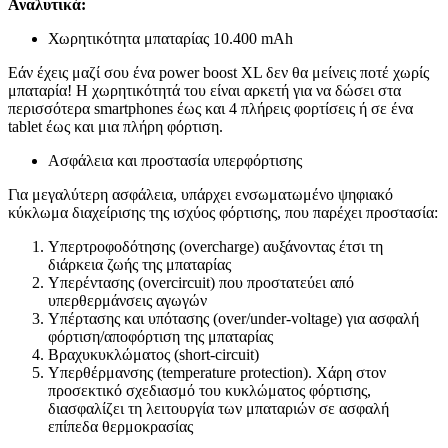
Αναλυτικά
:
Χωρητικότητα μπαταρίας 10.400 mAh
Εάν έχεις μαζί σου ένα power boost XL δεν θα μείνεις ποτέ χωρίς
μπαταρία! Η χωρητικότητά του είναι αρκετή για να δώσει στα
περισσότερα smartphones έως και 4 πλήρεις φορτίσεις ή σε ένα
tablet έως και μια πλήρη φόρτιση.
Ασφάλεια και προστασία υπερφόρτισης
Για μεγαλύτερη ασφάλεια, υπάρχει ενσωματωμένο ψηφιακό
κύκλωμα διαχείρισης της ισχύος φόρτισης, που παρέχει προστασία:
Υπερτροφοδότησης (overcharge) αυξάνοντας έτσι τη
διάρκεια ζωής της μπαταρίας
Υπερέντασης (overcircuit) που προστατεύει από
υπερθερμάνσεις αγωγών
Υπέρτασης και υπότασης (over/under-voltage) για ασφαλή
φόρτιση/αποφόρτιση της μπαταρίας
Βραχυκυκλώματος (short-circuit)
Υπερθέρμανσης (temperature protection). Χάρη στον
προσεκτικό σχεδιασμό του κυκλώματος φόρτισης,
διασφαλίζει τη λειτουργία των μπαταριών σε ασφαλή
επίπεδα θερμοκρασίας