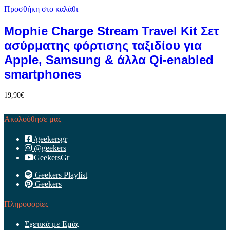
Προσθήκη στο καλάθι
Mophie Charge Stream Travel Kit Σετ
ασύρματης φόρτισης ταξιδίου για
Apple, Samsung & άλλα Qi-enabled
smartphones
19,90
€
Ακολούθησε μας
/geekersgr
@geekers
GeekersGr
Geekers Playlist
Geekers
Πληροφορίες
Σχετικά με Εμάς