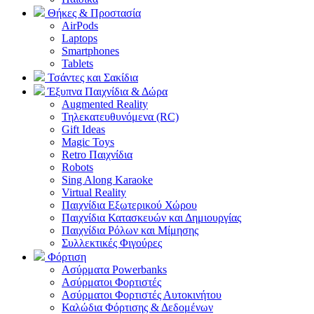
Θήκες & Προστασία
AirPods
Laptops
Smartphones
Tablets
Τσάντες και Σακίδια
Έξυπνα Παιχνίδια & Δώρα
Augmented Reality
Τηλεκατευθυνόμενα (RC)
Gift Ideas
Magic Toys
Retro Παιχνίδια
Robots
Sing Along Karaoke
Virtual Reality
Παιχνίδια Εξωτερικού Χώρου
Παιχνίδια Κατασκευών και Δημιουργίας
Παιχνίδια Ρόλων και Μίμησης
Συλλεκτικές Φιγούρες
Φόρτιση
Ασύρματα Powerbanks
Aσύρματοι Φορτιστές
Ασύρματοι Φορτιστές Αυτοκινήτου
Καλώδια Φόρτισης & Δεδομένων