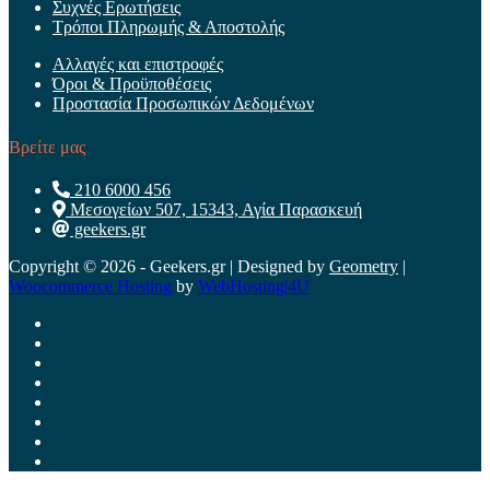
Συχνές Ερωτήσεις
Τρόποι Πληρωμής & Αποστολής
Αλλαγές και επιστροφές
Όροι & Προϋποθέσεις
Προστασία Προσωπικών Δεδομένων
Βρείτε μας
210 6000 456
Μεσογείων 507, 15343, Αγία Παρασκευή
geekers.gr
Copyright © 2026 - Geekers.gr | Designed by
Geometry
|
Woocommerce Hosting
by
WebHosting|4U