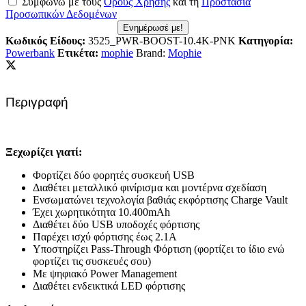
Συμφωνώ με τους
Όρους Χρήσης
και τη
Προστασία
Προσωπικών Δεδομένων
Ενημέρωσέ με!
Κωδικός Είδους:
3525_PWR-BOOST-10.4K-PNK
Κατηγορία:
Powerbank
Ετικέτα:
mophie
Brand:
Mophie
Περιγραφή
Ξεχωρίζει γιατί:
Φορτίζει δύο φορητές συσκευή USB
Διαθέτει μεταλλικό φινίρισμα και μοντέρνα σχεδίαση
Ενσωματώνει τεχνολογία βαθιάς εκφόρτισης Charge Vault
Έχει χωρητικότητα 10.400mAh
Διαθέτει δύο USB υποδοχές φόρτισης
Παρέχει ισχύ φόρτισης έως 2.1A
Υποστηρίζει Pass-Through Φόρτιση (φορτίζει το ίδιο ενώ
φορτίζει τις συσκευές σου)
Με ψηφιακό Power Management
Διαθέτει ενδεικτικά LED φόρτισης