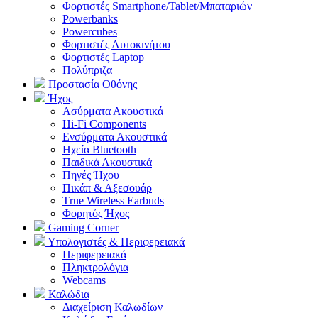
Φορτιστές Smartphone/Tablet/Μπαταριών
Powerbanks
Powercubes
Φορτιστές Αυτοκινήτου
Φορτιστές Laptop
Πολύπριζα
Προστασία Οθόνης
Ήχος
Ασύρματα Ακουστικά
Hi-Fi Components
Ενσύρματα Ακουστικά
Ηχεία Bluetooth
Παιδικά Ακουστικά
Πηγές Ήχου
Πικάπ & Αξεσουάρ
Τrue Wireless Earbuds
Φορητός Ήχος
Gaming Corner
Υπολογιστές & Περιφερειακά
Περιφερειακά
Πληκτρολόγια
Webcams
Καλώδια
Διαχείριση Καλωδίων