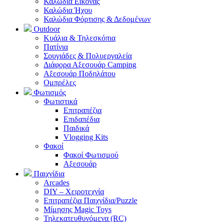
Καλώδια Εικόνας
Καλώδια Ήχου
Καλώδια Φόρτισης & Δεδομένων
Outdoor
Κυάλια & Τηλεσκόπια
Πατίνια
Σουγιάδες & Πολυεργαλεία
Διάφορα Αξεσουάρ Camping
Αξεσουάρ Ποδηλάτου
Ομπρέλες
Φωτισμός
Φωτιστικά
Επιτραπέζια
Επιδαπέδια
Παιδικά
Vlogging Kits
Φακοί
Φακοί Φωτισμού
Αξεσουάρ
Παιχνίδια
Arcades
DIY – Χειροτεχνία
Επιτραπέζια Παιχνίδια/Puzzle
Μίμησης Magic Toys
Τηλεκατευθυνόμενα (RC)