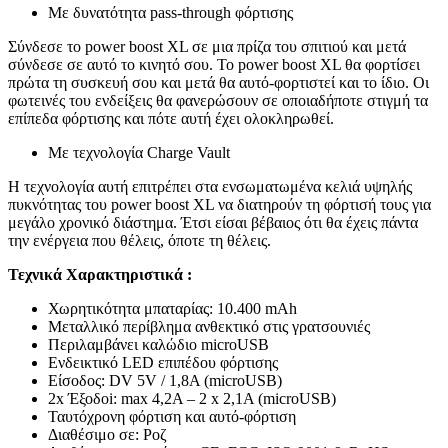
Με δυνατότητα pass-through φόρτισης
Σύνδεσε το power boost XL σε μια πρίζα του σπιτιού και μετά
σύνδεσε σε αυτό το κινητό σου. Το power boost XL θα φορτίσει
πρώτα τη συσκευή σου και μετά θα αυτό-φορτιστεί και το ίδιο. Οι
φωτεινές του ενδείξεις θα φανερώσουν σε οποιαδήποτε στιγμή τα
επίπεδα φόρτισης και πότε αυτή έχει ολοκληρωθεί.
Με τεχνολογία Charge Vault
Η τεχνολογία αυτή επιτρέπει στα ενσωματωμένα κελιά υψηλής
πυκνότητας του power boost XL να διατηρούν τη φόρτισή τους για
μεγάλο χρονικό διάστημα. Έτσι είσαι βέβαιος ότι θα έχεις πάντα
την ενέργεια που θέλεις, όποτε τη θέλεις.
Τεχνικά Χαρακτηριστικά :
Χωρητικότητα μπαταρίας: 10.400 mAh
Μεταλλικό περίβλημα ανθεκτικό στις γρατσουνιές
Περιλαμβάνει καλώδιο microUSB
Ενδεικτικό LED επιπέδου φόρτισης
Είσοδος: DV 5V / 1,8A (microUSB)
2x Έξοδοi: max 4,2A – 2 x 2,1A (microUSB)
Ταυτόχρονη φόρτιση και αυτό-φόρτιση
Διαθέσιμο σε: Ροζ