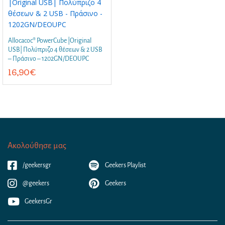
Allocacoc® PowerCube |Original
USB| Πολύπριζο 4 θέσεων & 2 USB
– Πράσινο – 1202GN/DEOUPC
16,90
€
Ακολούθησε μας
/geekersgr
Geekers Playlist
@geekers
Geekers
GeekersGr