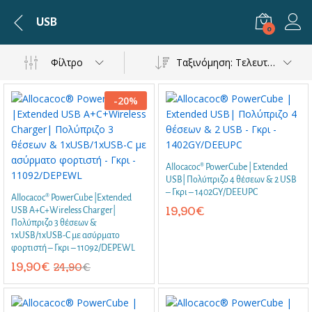
USB
0
Φίλτρο
Ταξινόμηση: Τελευταία
-
20
%
Allocacoc® PowerCube | Extended
USB| Πολύπριζο 4 θέσεων & 2 USB
– Γκρι – 1402GY/DEEUPC
Allocacoc® PowerCube |Extended
19,90
€
USB A+C+Wireless Charger|
Πολύπριζο 3 θέσεων &
1xUSB/1xUSB-C με ασύρματο
φορτιστή – Γκρι – 11092/DEPEWL
19,90
€
24,90
€