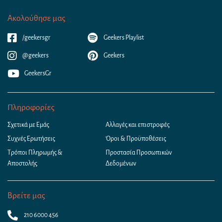
Ακολούθησε μας
/geekersgr
Geekers Playlist
@geekers
Geekers
GeekersGr
Πληροφορίες
Σχετικά με Εμάς
Αλλαγές και επιστροφές
Συχνές Ερωτήσεις
Όροι & Προϋποθέσεις
Τρόποι Πληρωμής &
Προστασία Προσωπικών
Αποστολής
Δεδομένων
Βρείτε μας
210 6000 456