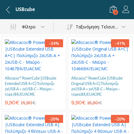
USBcube
0
Φίλτρο
Ταξινόμηση: Τελευταία
-
34
%
-
41
%
Allocacoc® PowerCube |USBcube
Allocacoc® PowerCube |USBcube
Extended USB A+C| Πολύπριζο
Original USB A+C| Πολύπριζο
2xUSB-A + 2xUSB-C – Μαύρο –
2xUSB-A + 2xUSB-C – Μαύρο –
10467BK/EUACMC
10466BK/EUACMC
9,90
€
9,90
€
14,90
€
16,90
€
-
20
%
-
20
%