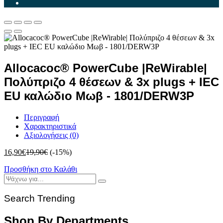
Allocacoc® PowerCube |ReWirable|
Πολύπριζο 4 θέσεων & 3x plugs + IEC
EU καλώδιο Μωβ - 1801/DERW3P
Περιγραφή
Χαρακτηριστικά
Αξιολογήσεις (0)
16,90
€
19,90
€
(-15%)
Προσθήκη στο Καλάθι
Search Trending
Shop By Departments