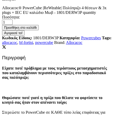
Allocacoc® PowerCube |ReWirable| Πολύπριζο 4 θέσεων & 3x
plugs + IEC EU καλώδιο Μωβ - 1801/DERW3P quantity
Ποσότητα:
Προσθήκη στο καλάθι
Αγορασέ το!
Κωδικός Είδους:
1801/DERW3P
Κατηγορία:
Powercubes
Tags:
allocacoc
,
bf-fortisi
,
powercube
Brand:
Allocacoc
Περιγραφή
Είχατε ποτέ πρόβλημα με τους τεράστιους μετασχηματιστές
που καταλαμβάνουν περισσότερες πρίζες στο παραδοσιακό
σας πολύπριζο;
Θυμώσατε ποτέ γιατί η πρίζα που θέλατε να φορτίσετε το
κινητό σας ήταν στον απέναντι τοίχο;
Στερεώστε το PowerCube σε ΚΑΘΕ τύπο λείας επιφάνειας για