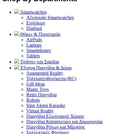
Smartwatches
Αξεσουάρ Smartwatches
Ενηλίκων
Παιδικά
Θήκες & Προστασία
AirPods
Laptops
Smartphones
Tablets
Τσάντες και Σακίδια
Έξυπνα Παιχνίδια & Δώρα
Augmented Reality
Τηλεκατευθυνόμενα (RC)
Gift Ideas
Magic Toys
Retro Παιχνίδια
Robots
Sing Along Karaoke
Virtual Reality
Παιχνίδια Εξωτερικού Χώρου
Παιχνίδια Κατασκευών και Δημιουργίας
Παιχνίδια Ρόλων και Μίμησης
Συλλεκτικές Φιγούρες