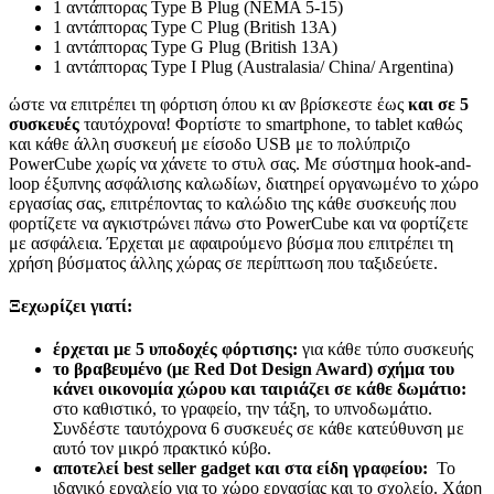
1 αντάπτορας Type B Plug (NEMA 5-15)
1 αντάπτορας Type C Plug (British 13A)
1 αντάπτορας Type G Plug (British 13A)
1 αντάπτορας Type I Plug (Australasia/ China/ Argentina)
ώστε να επιτρέπει τη φόρτιση όπου κι αν βρίσκεστε έως
και σε 5
συσκευές
ταυτόχρονα! Φορτίστε το smartphone, το tablet καθώς
και κάθε άλλη συσκευή με είσοδο USB με το πολύπριζο
PowerCube χωρίς να χάνετε το στυλ σας. Με σύστημα hook-and-
loop έξυπνης ασφάλισης καλωδίων, διατηρεί οργανωμένο το χώρο
εργασίας σας, επιτρέποντας το καλώδιο της κάθε συσκευής που
φορτίζετε να αγκιστρώνει πάνω στο PowerCube και να φορτίζετε
με ασφάλεια. Έρχεται με αφαιρούμενο βύσμα που επιτρέπει τη
χρήση βύσματος άλλης χώρας σε περίπτωση που ταξιδεύετε.
Ξεχωρίζει γιατί:
έρχεται με 5 υποδοχές φόρτισης:
για κάθε τύπο συσκευής
το βραβευμένο (με Red Dot Design Award) σχήμα του
κάνει οικονομία χώρου και ταιριάζει σε κάθε δωμάτιο:
στο καθιστικό, το γραφείο, την τάξη, το υπνοδωμάτιο.
Συνδέστε ταυτόχρονα 6 συσκευές σε κάθε κατεύθυνση με
αυτό τον μικρό πρακτικό κύβο.
αποτελεί best seller gadget και στα είδη γραφείου:
Το
ιδανικό εργαλείο για το χώρο εργασίας και το σχολείο. Χάρη