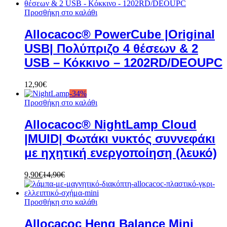
Προσθήκη στο καλάθι
Allocacoc® PowerCube |Original
USB| Πολύπριζο 4 θέσεων & 2
USB – Κόκκινο – 1202RD/DEOUPC
12,90
€
-
34
%
Προσθήκη στο καλάθι
Allocacoc® NightLamp Cloud
|MUID| Φωτάκι νυκτός συννεφάκι
με ηχητική ενεργοποίηση (λευκό)
9,90
€
14,90
€
Προσθήκη στο καλάθι
Allocacoc Heng Balance Mini