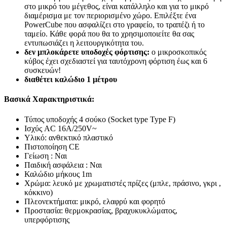
στο μικρό του μέγεθος, είναι κατάλληλο και για το μικρό
διαμέρισμα με τον περιορισμένο χώρο. Επιλέξτε ένα
PowerCube που ασφαλίζει στο γραφείο, το τραπέζι ή το
ταμείο. Κάθε φορά που θα το χρησιμοποιείτε θα σας
εντυπωσιάζει η λειτουργικότητα του.
δεν μπλοκάρετε υποδοχές φόρτισης:
ο μικροσκοπικός
κύβος έχει σχεδιαστεί για ταυτόχρονη φόρτιση έως και 6
συσκευών!
διαθέτει καλώδιο 1 μέτρου
Βασικά Χαρακτηριστικά:
Τύπος υποδοχής 4 σούκο (Socket type Type F)
Ισχύς AC 16A/250V~
Υλικό: ανθεκτικό πλαστικό
Πιστοποίηση CE
Γείωση : Ναι
Παιδική ασφάλεια : Ναι
Καλώδιο μήκους 1m
Χρώμα: λευκό με χρωματιστές πρίζες (μπλε, πράσινο, γκρι ,
κόκκινο)
Πλεονεκτήματα: μικρό, ελαφρύ και φορητό
Προστασία: θερμοκρασίας, βραχυκυκλώματος,
υπερφόρτισης