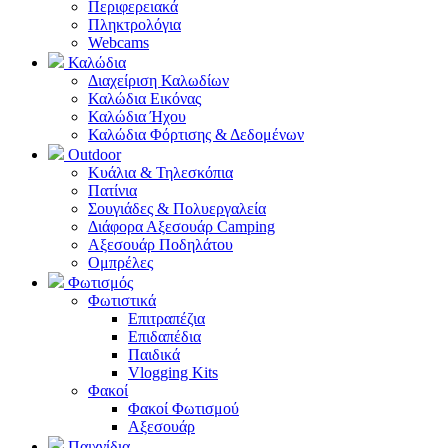
Περιφερειακά
Πληκτρολόγια
Webcams
Καλώδια
Διαχείριση Καλωδίων
Καλώδια Εικόνας
Καλώδια Ήχου
Καλώδια Φόρτισης & Δεδομένων
Outdoor
Κυάλια & Τηλεσκόπια
Πατίνια
Σουγιάδες & Πολυεργαλεία
Διάφορα Αξεσουάρ Camping
Αξεσουάρ Ποδηλάτου
Ομπρέλες
Φωτισμός
Φωτιστικά
Επιτραπέζια
Επιδαπέδια
Παιδικά
Vlogging Kits
Φακοί
Φακοί Φωτισμού
Αξεσουάρ
Παιχνίδια