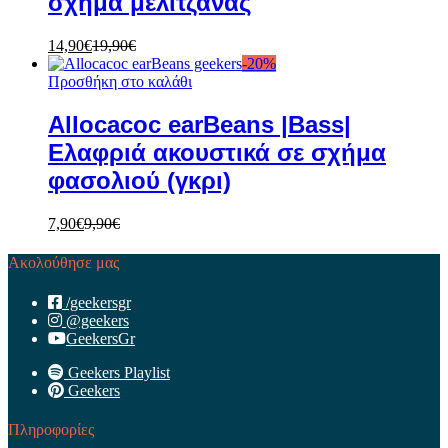
σχήμα μελιτζάνας
14,90
€
19,90
€
-
20
%
Προσθήκη στο καλάθι
Allocacoc earBeans |Bass|
Ελαφριά ακουστικά σε σχήμα
φασολιού (γκρι)
7,90
€
9,90
€
Ακολούθησε μας
/geekersgr
@geekers
GeekersGr
Geekers Playlist
Geekers
Πληροφορίες