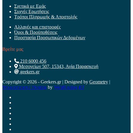
Σχετικά με Εμάς
Συχνές Ερωτήσεις
Τρόποι Πληρωμής & Αποστολής
Αλλαγές και επιστροφές
Όροι & Προϋποθέσεις
Προστασία Προσωπικών Δεδομένων
Βρείτε μας
210 6000 456
Μεσογείων 507, 15343, Αγία Παρασκευή
geekers.gr
Copyright © 2026 - Geekers.gr | Designed by
Geometry
|
Woocommerce Hosting
by
WebHosting|4U