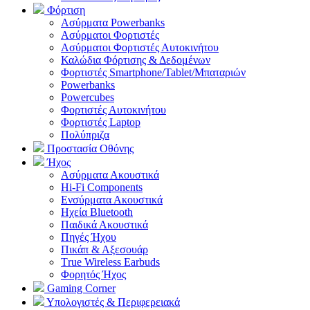
Φόρτιση
Ασύρματα Powerbanks
Aσύρματοι Φορτιστές
Ασύρματοι Φορτιστές Αυτοκινήτου
Καλώδια Φόρτισης & Δεδομένων
Φορτιστές Smartphone/Tablet/Μπαταριών
Powerbanks
Powercubes
Φορτιστές Αυτοκινήτου
Φορτιστές Laptop
Πολύπριζα
Προστασία Οθόνης
Ήχος
Ασύρματα Ακουστικά
Hi-Fi Components
Ενσύρματα Ακουστικά
Ηχεία Bluetooth
Παιδικά Ακουστικά
Πηγές Ήχου
Πικάπ & Αξεσουάρ
Τrue Wireless Earbuds
Φορητός Ήχος
Gaming Corner
Υπολογιστές & Περιφερειακά