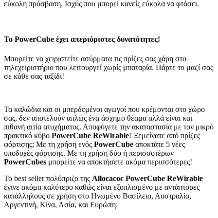
εύκολη πρόσβαση. Ισχύς που μπορεί κανείς εύκολα να φτάσει.
Το PowerCube έχει απεριόριστες δυνατότητες!
Μπορείτε να χειριστείτε ασύρματα τις πρίζες σας χάρη στο
τηλεχειριστήριο που λειτουργεί χωρίς μπαταρία. Πάρτε το μαζί σας
σε κάθε σας ταξίδι!
Τα καλώδια και οι μπερδεμένοι αγωγοί που κρέμονται στο χώρο
σας, δεν αποτελούν απλώς ένα άσχημο θέαμα αλλά είναι και
πιθανή αιτία ατυχήματος. Αποφύγετε την ακαταστασία με τον μικρό
πρακτικό κύβο
PowerCube ReWirable
! Ξεμείνατε από πρίζες
φόρτισης; Με τη χρήση ενός
PowerCube
αποκτάτε 5 νέες
υποδοχές φόρτισης. Με τη χρήση δύο ή περισσοτέρων
PowerCubes
μπορείτε να αποκτήσετε ακόμα περισσότερες!
Το best seller πολύπριζο της
Allocacoc PowerCube ReWirable
έγινε ακόμα καλύτερο καθώς είναι εξοπλισμένο με αντάπτορες
κατάλληλους σε χρήση στο Ηνωμένο Βασίλειο, Αυστραλία,
Αργεντινή, Κίνα, Ασία, και Ευρώπη: