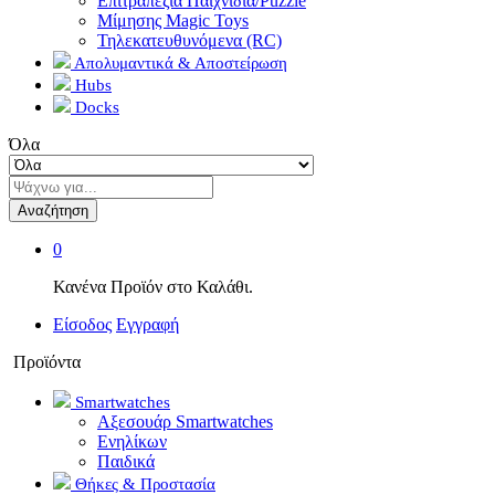
Επιτραπέζια Παιχνίδια/Puzzle
Μίμησης Magic Toys
Τηλεκατευθυνόμενα (RC)
Απολυμαντικά & Αποστείρωση
Hubs
Docks
Όλα
Αναζήτηση
0
Κανένα Προϊόν στο Καλάθι.
Είσοδος
Εγγραφή
Προϊόντα
Smartwatches
Αξεσουάρ Smartwatches
Ενηλίκων
Παιδικά
Θήκες & Προστασία