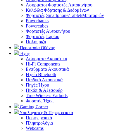
Ασύρματοι Φορτιστές Αυτοκινήτου
Καλώδια Φόρτισης & Δεδομένων
Φορτιστές Smartphone/Tablet/Μπαταριών
Powerbanks
Powercubes
Φορτιστές Αυτοκινήτου
Φορτιστές Laptop
Πολύπριζα
Προστασία Οθόνης
Ήχος
Ασύρματα Ακουστικά
Hi-Fi Components
Ενσύρματα Ακουστικά
Ηχεία Bluetooth
Παιδικά Ακουστικά
Πηγές Ήχου
Πικάπ & Αξεσουάρ
Τrue Wireless Earbuds
Φορητός Ήχος
Gaming Corner
Υπολογιστές & Περιφερειακά
Περιφερειακά
Πληκτρολόγια
Webcams