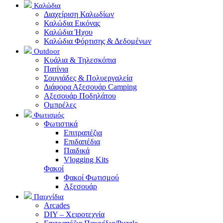
Καλώδια
Διαχείριση Καλωδίων
Καλώδια Εικόνας
Καλώδια Ήχου
Καλώδια Φόρτισης & Δεδομένων
Outdoor
Κυάλια & Τηλεσκόπια
Πατίνια
Σουγιάδες & Πολυεργαλεία
Διάφορα Αξεσουάρ Camping
Αξεσουάρ Ποδηλάτου
Ομπρέλες
Φωτισμός
Φωτιστικά
Επιτραπέζια
Επιδαπέδια
Παιδικά
Vlogging Kits
Φακοί
Φακοί Φωτισμού
Αξεσουάρ
Παιχνίδια
Arcades
DIY – Χειροτεχνία