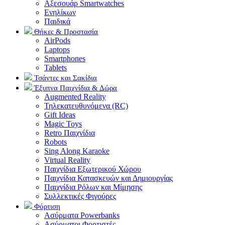
Αξεσουάρ Smartwatches
Ενηλίκων
Παιδικά
Θήκες & Προστασία
AirPods
Laptops
Smartphones
Tablets
Τσάντες και Σακίδια
Έξυπνα Παιχνίδια & Δώρα
Augmented Reality
Τηλεκατευθυνόμενα (RC)
Gift Ideas
Magic Toys
Retro Παιχνίδια
Robots
Sing Along Karaoke
Virtual Reality
Παιχνίδια Εξωτερικού Χώρου
Παιχνίδια Κατασκευών και Δημιουργίας
Παιχνίδια Ρόλων και Μίμησης
Συλλεκτικές Φιγούρες
Φόρτιση
Ασύρματα Powerbanks
Aσύρματοι Φορτιστές