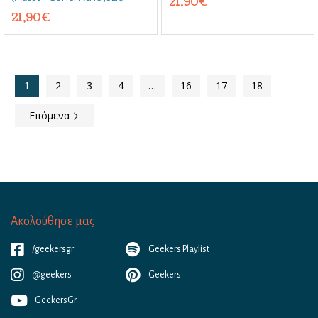
21,90
€
21,90
€
1
2
3
4
…
16
17
18
Επόμενα
Ακολούθησε μας
/geekersgr
Geekers Playlist
@geekers
Geekers
GeekersGr