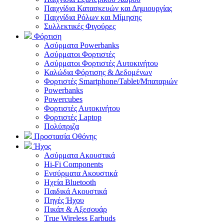
Παιχνίδια Κατασκευών και Δημιουργίας
Παιχνίδια Ρόλων και Μίμησης
Συλλεκτικές Φιγούρες
Φόρτιση
Ασύρματα Powerbanks
Aσύρματοι Φορτιστές
Ασύρματοι Φορτιστές Αυτοκινήτου
Καλώδια Φόρτισης & Δεδομένων
Φορτιστές Smartphone/Tablet/Μπαταριών
Powerbanks
Powercubes
Φορτιστές Αυτοκινήτου
Φορτιστές Laptop
Πολύπριζα
Προστασία Οθόνης
Ήχος
Ασύρματα Ακουστικά
Hi-Fi Components
Ενσύρματα Ακουστικά
Ηχεία Bluetooth
Παιδικά Ακουστικά
Πηγές Ήχου
Πικάπ & Αξεσουάρ
Τrue Wireless Earbuds