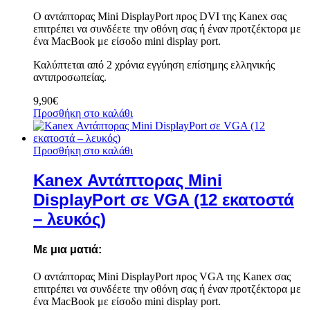
Ο αντάπτορας Mini DisplayPort προς DVI της Kanex σας
επιτρέπει να συνδέετε την οθόνη σας ή έναν προτζέκτορα με
ένα MacBook με είσοδο mini display port.
Καλύπτεται από 2 χρόνια εγγύηση επίσημης ελληνικής
αντιπροσωπείας.
9,90
€
Προσθήκη στο καλάθι
Προσθήκη στο καλάθι
Kanex Αντάπτορας Mini
DisplayPort σε VGA (12 εκατοστά
– λευκός)
Με μια ματιά:
Ο αντάπτορας Mini DisplayPort προς VGA της Kanex σας
επιτρέπει να συνδέετε την οθόνη σας ή έναν προτζέκτορα με
ένα MacBook με είσοδο mini display port.