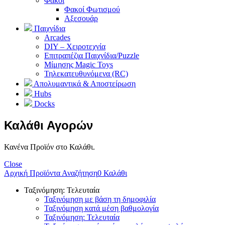
Φακοί
Φακοί Φωτισμού
Αξεσουάρ
Παιχνίδια
Arcades
DIY – Χειροτεχνία
Επιτραπέζια Παιχνίδια/Puzzle
Μίμησης Magic Toys
Τηλεκατευθυνόμενα (RC)
Απολυμαντικά & Αποστείρωση
Hubs
Docks
Καλάθι Αγορών
Κανένα Προϊόν στο Καλάθι.
Close
Αρχική
Προϊόντα
Αναζήτηση
0
Καλάθι
Ταξινόμηση: Τελευταία
Ταξινόμηση με βάση τη δημοφιλία
Ταξινόμηση κατά μέση βαθμολογία
Ταξινόμηση: Τελευταία