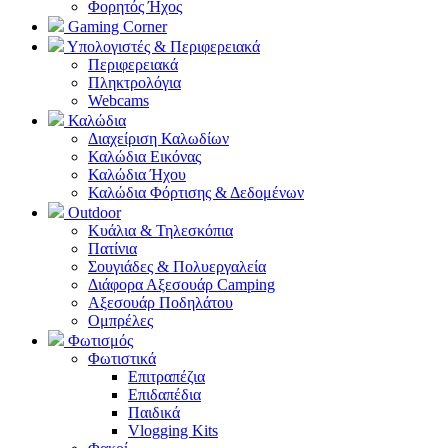
Φορητός Ήχος
Gaming Corner
Υπολογιστές & Περιφερειακά
Περιφερειακά
Πληκτρολόγια
Webcams
Καλώδια
Διαχείριση Καλωδίων
Καλώδια Εικόνας
Καλώδια Ήχου
Καλώδια Φόρτισης & Δεδομένων
Outdoor
Κυάλια & Τηλεσκόπια
Πατίνια
Σουγιάδες & Πολυεργαλεία
Διάφορα Αξεσουάρ Camping
Αξεσουάρ Ποδηλάτου
Ομπρέλες
Φωτισμός
Φωτιστικά
Επιτραπέζια
Επιδαπέδια
Παιδικά
Vlogging Kits