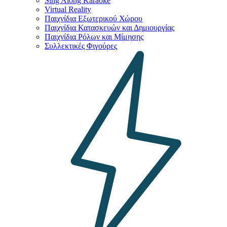
Sing Along Karaoke
Virtual Reality
Παιχνίδια Εξωτερικού Χώρου
Παιχνίδια Κατασκευών και Δημιουργίας
Παιχνίδια Ρόλων και Μίμησης
Συλλεκτικές Φιγούρες