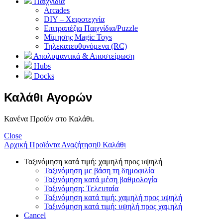
Παιχνίδια
Arcades
DIY – Χειροτεχνία
Επιτραπέζια Παιχνίδια/Puzzle
Μίμησης Magic Toys
Τηλεκατευθυνόμενα (RC)
Απολυμαντικά & Αποστείρωση
Hubs
Docks
Καλάθι Αγορών
Κανένα Προϊόν στο Καλάθι.
Close
Αρχική
Προϊόντα
Αναζήτηση
0
Καλάθι
Ταξινόμηση κατά τιμή: χαμηλή προς υψηλή
Ταξινόμηση με βάση τη δημοφιλία
Ταξινόμηση κατά μέση βαθμολογία
Ταξινόμηση: Τελευταία
Ταξινόμηση κατά τιμή: χαμηλή προς υψηλή
Ταξινόμηση κατά τιμή: υψηλή προς χαμηλή
Cancel