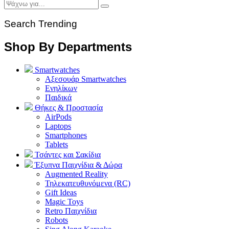
Search Trending
Shop By Departments
Smartwatches
Αξεσουάρ Smartwatches
Ενηλίκων
Παιδικά
Θήκες & Προστασία
AirPods
Laptops
Smartphones
Tablets
Τσάντες και Σακίδια
Έξυπνα Παιχνίδια & Δώρα
Augmented Reality
Τηλεκατευθυνόμενα (RC)
Gift Ideas
Magic Toys
Retro Παιχνίδια
Robots