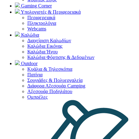
Gaming Corner
Υπολογιστές & Περιφερειακά
Περιφερειακά
Πληκτρολόγια
Webcams
Καλώδια
Διαχείριση Καλωδίων
Καλώδια Εικόνας
Καλώδια Ήχου
Καλώδια Φόρτισης & Δεδομένων
Outdoor
Κυάλια & Τηλεσκόπια
Πατίνια
Σουγιάδες & Πολυεργαλεία
Διάφορα Αξεσουάρ Camping
Αξεσουάρ Ποδηλάτου
Ομπρέλες