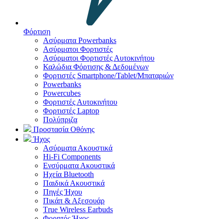
Φόρτιση
Ασύρματα Powerbanks
Aσύρματοι Φορτιστές
Ασύρματοι Φορτιστές Αυτοκινήτου
Καλώδια Φόρτισης & Δεδομένων
Φορτιστές Smartphone/Tablet/Μπαταριών
Powerbanks
Powercubes
Φορτιστές Αυτοκινήτου
Φορτιστές Laptop
Πολύπριζα
Προστασία Οθόνης
Ήχος
Ασύρματα Ακουστικά
Hi-Fi Components
Ενσύρματα Ακουστικά
Ηχεία Bluetooth
Παιδικά Ακουστικά
Πηγές Ήχου
Πικάπ & Αξεσουάρ
Τrue Wireless Earbuds
Φορητός Ήχος