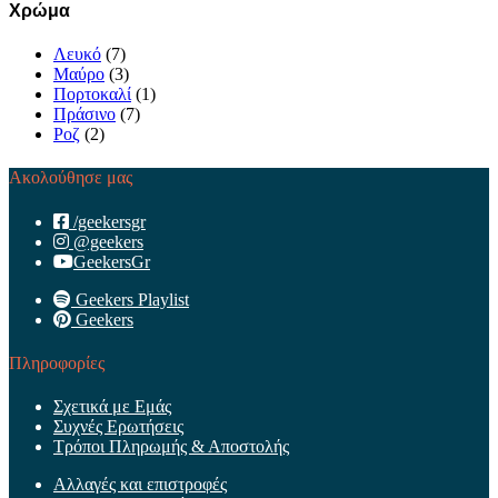
Χρώμα
Λευκό
(7)
Μαύρο
(3)
Πορτοκαλί
(1)
Πράσινο
(7)
Ροζ
(2)
Ακολούθησε μας
/geekersgr
@geekers
GeekersGr
Geekers Playlist
Geekers
Πληροφορίες
Σχετικά με Εμάς
Συχνές Ερωτήσεις
Τρόποι Πληρωμής & Αποστολής
Αλλαγές και επιστροφές