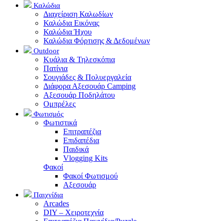
Καλώδια
Διαχείριση Καλωδίων
Καλώδια Εικόνας
Καλώδια Ήχου
Καλώδια Φόρτισης & Δεδομένων
Outdoor
Κυάλια & Τηλεσκόπια
Πατίνια
Σουγιάδες & Πολυεργαλεία
Διάφορα Αξεσουάρ Camping
Αξεσουάρ Ποδηλάτου
Ομπρέλες
Φωτισμός
Φωτιστικά
Επιτραπέζια
Επιδαπέδια
Παιδικά
Vlogging Kits
Φακοί
Φακοί Φωτισμού
Αξεσουάρ
Παιχνίδια
Arcades
DIY – Χειροτεχνία