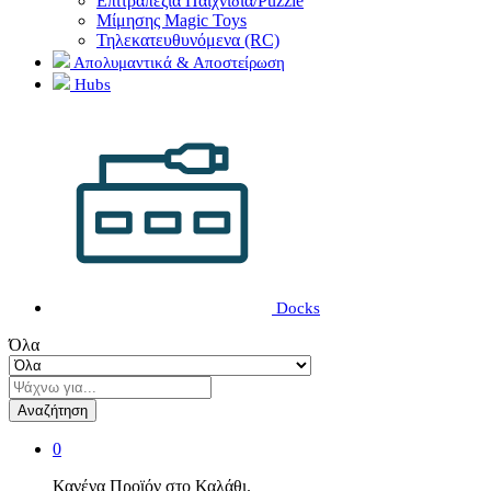
Επιτραπέζια Παιχνίδια/Puzzle
Μίμησης Magic Toys
Τηλεκατευθυνόμενα (RC)
Απολυμαντικά & Αποστείρωση
Hubs
Docks
Όλα
Αναζήτηση
0
Κανένα Προϊόν στο Καλάθι.