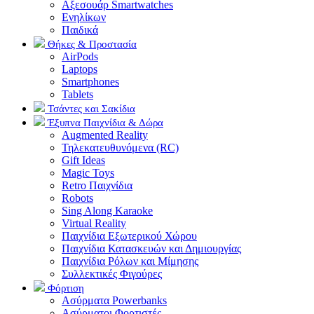
Αξεσουάρ Smartwatches
Ενηλίκων
Παιδικά
Θήκες & Προστασία
AirPods
Laptops
Smartphones
Tablets
Τσάντες και Σακίδια
Έξυπνα Παιχνίδια & Δώρα
Augmented Reality
Τηλεκατευθυνόμενα (RC)
Gift Ideas
Magic Toys
Retro Παιχνίδια
Robots
Sing Along Karaoke
Virtual Reality
Παιχνίδια Εξωτερικού Χώρου
Παιχνίδια Κατασκευών και Δημιουργίας
Παιχνίδια Ρόλων και Μίμησης
Συλλεκτικές Φιγούρες
Φόρτιση
Ασύρματα Powerbanks
Aσύρματοι Φορτιστές