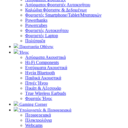
Ασύρματοι Φορτιστές Αυτοκινήτου
Καλώδια Φόρτισης & Δεδομένων
Φορτιστές Smartphone/Tablet/Μπαταριών
Powerbanks
Powercubes
Φορτιστές Αυτοκινήτου
Φορτιστές Laptop
Πολύπριζα
Προστασία Οθόνης
Ήχος
Ασύρματα Ακουστικά
Hi-Fi Components
Ενσύρματα Ακουστικά
Ηχεία Bluetooth
Παιδικά Ακουστικά
Πηγές Ήχου
Πικάπ & Αξεσουάρ
Τrue Wireless Earbuds
Φορητός Ήχος
Gaming Corner
Υπολογιστές & Περιφερειακά
Περιφερειακά
Πληκτρολόγια
Webcams