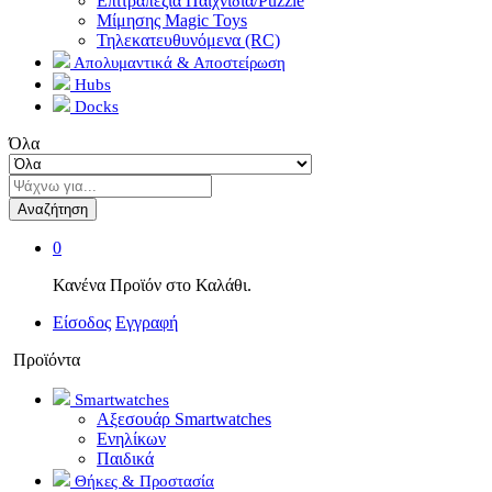
Επιτραπέζια Παιχνίδια/Puzzle
Μίμησης Magic Toys
Τηλεκατευθυνόμενα (RC)
Απολυμαντικά & Αποστείρωση
Hubs
Docks
Όλα
Αναζήτηση
0
Κανένα Προϊόν στο Καλάθι.
Είσοδος
Εγγραφή
Προϊόντα
Smartwatches
Αξεσουάρ Smartwatches
Ενηλίκων
Παιδικά
Θήκες & Προστασία