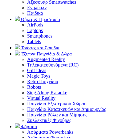
Αξεσουάρ Smartwatches
Ενηλίκων
Παιδικά
Θήκες & Προστασία
AirPods
Laptops
Smartphones
Tablets
Τσάντες και Σακίδια
Έξυπνα Παιχνίδια & Δώρα
Augmented Reality
Τηλεκατευθυνόμενα (RC)
Gift Ideas
Magic Toys
Retro Παιχνίδια
Robots
Sing Along Karaoke
Virtual Reality
Παιχνίδια Εξωτερικού Χώρου
Παιχνίδια Κατασκευών και Δημιουργίας
Παιχνίδια Ρόλων και Μίμησης
Συλλεκτικές Φιγούρες
Φόρτιση
Ασύρματα Powerbanks
Aσύρματοι Φορτιστές