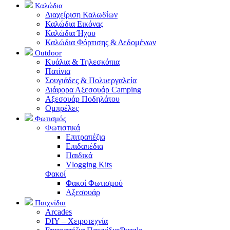
Καλώδια
Διαχείριση Καλωδίων
Καλώδια Εικόνας
Καλώδια Ήχου
Καλώδια Φόρτισης & Δεδομένων
Outdoor
Κυάλια & Τηλεσκόπια
Πατίνια
Σουγιάδες & Πολυεργαλεία
Διάφορα Αξεσουάρ Camping
Αξεσουάρ Ποδηλάτου
Ομπρέλες
Φωτισμός
Φωτιστικά
Επιτραπέζια
Επιδαπέδια
Παιδικά
Vlogging Kits
Φακοί
Φακοί Φωτισμού
Αξεσουάρ
Παιχνίδια
Arcades
DIY – Χειροτεχνία