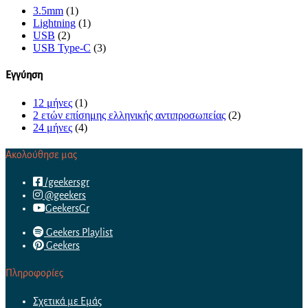
3.5mm
(1)
Lightning
(1)
USB
(2)
USB Type-C
(3)
Εγγύηση
12 μήνες
(1)
2 ετών επίσημης ελληνικής αντιπροσωπείας
(2)
24 μήνες
(4)
Ακολούθησε μας
/geekersgr
@geekers
GeekersGr
Geekers Playlist
Geekers
Πληροφορίες
Σχετικά με Εμάς