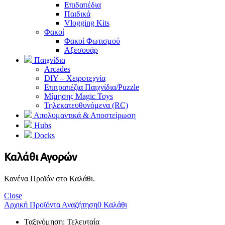
Επιδαπέδια
Παιδικά
Vlogging Kits
Φακοί
Φακοί Φωτισμού
Αξεσουάρ
Παιχνίδια
Arcades
DIY – Χειροτεχνία
Επιτραπέζια Παιχνίδια/Puzzle
Μίμησης Magic Toys
Τηλεκατευθυνόμενα (RC)
Απολυμαντικά & Αποστείρωση
Hubs
Docks
Καλάθι Αγορών
Κανένα Προϊόν στο Καλάθι.
Close
Αρχική
Προϊόντα
Αναζήτηση
0
Καλάθι
Ταξινόμηση: Τελευταία