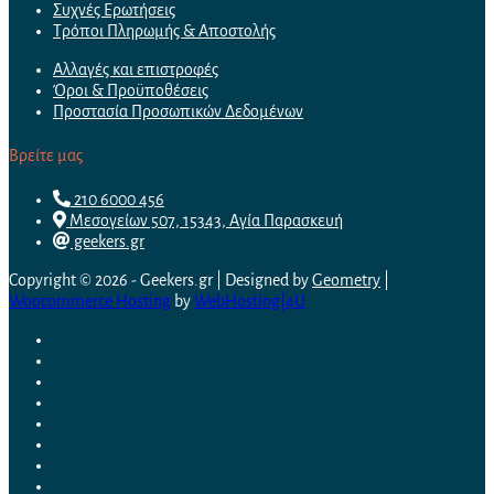
Συχνές Ερωτήσεις
Τρόποι Πληρωμής & Αποστολής
Αλλαγές και επιστροφές
Όροι & Προϋποθέσεις
Προστασία Προσωπικών Δεδομένων
Βρείτε μας
210 6000 456
Μεσογείων 507, 15343, Αγία Παρασκευή
geekers.gr
Copyright © 2026 - Geekers.gr | Designed by
Geometry
|
Woocommerce Hosting
by
WebHosting|4U