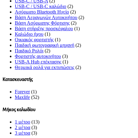
USB-C / USB-A
(2)
USB-C / USB-C καλώδιο
(2)
Ασύρματο Bluetooth Ηχείο
(2)
Βάση Αεραγωγών Αυτοκινήτου
(2)
Βάση Ασύρματης Φόρτισης
(2)
Βάση στήριξης προσκέφαλου
(1)
Καλώδιο ήχου
(1)
Οικιακός φορτιστής
(1)
Παιδική φωτογραφική μηχανή
(2)
Παιδικό Ρολόι
(2)
Φορτιστής αυτοκινήτου
(3)
USB-A Hub επέκτασης
(1)
Θερμικά ρολά για εκτυπώσεις
(2)
Κατασκευαστής
Forever
(1)
Maxlife
(52)
Μήκος καλωδίου
1 μέτρο
(13)
2 μέτρα
(3)
3 μέτρα
(3)