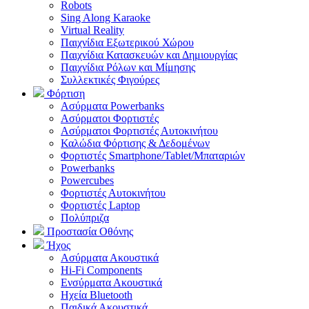
Robots
Sing Along Karaoke
Virtual Reality
Παιχνίδια Εξωτερικού Χώρου
Παιχνίδια Κατασκευών και Δημιουργίας
Παιχνίδια Ρόλων και Μίμησης
Συλλεκτικές Φιγούρες
Φόρτιση
Ασύρματα Powerbanks
Aσύρματοι Φορτιστές
Ασύρματοι Φορτιστές Αυτοκινήτου
Καλώδια Φόρτισης & Δεδομένων
Φορτιστές Smartphone/Tablet/Μπαταριών
Powerbanks
Powercubes
Φορτιστές Αυτοκινήτου
Φορτιστές Laptop
Πολύπριζα
Προστασία Οθόνης
Ήχος
Ασύρματα Ακουστικά
Hi-Fi Components
Ενσύρματα Ακουστικά
Ηχεία Bluetooth
Παιδικά Ακουστικά