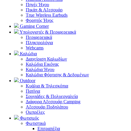
Πηγές Ήχου
Πικάπ & Αξεσουάρ
Τrue Wireless Earbuds
Φορητός Ήχος
Gaming Corner
Υπολογιστές & Περιφερειακά
Περιφερειακά
Πληκτρολόγια
Webcams
Καλώδια
Διαχείριση Καλωδίων
Καλώδια Εικόνας
Καλώδια Ήχου
Καλώδια Φόρτισης & Δεδομένων
Outdoor
Κυάλια & Τηλεσκόπια
Πατίνια
Σουγιάδες & Πολυεργαλεία
Διάφορα Αξεσουάρ Camping
Αξεσουάρ Ποδηλάτου
Ομπρέλες
Φωτισμός
Φωτιστικά
Επιτραπέζια