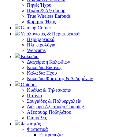
Πηγές Ήχου
Πικάπ & Αξεσουάρ
Τrue Wireless Earbuds
Φορητός Ήχος
Gaming Corner
Υπολογιστές & Περιφερειακά
Περιφερειακά
Πληκτρολόγια
Webcams
Καλώδια
Διαχείριση Καλωδίων
Καλώδια Εικόνας
Καλώδια Ήχου
Καλώδια Φόρτισης & Δεδομένων
Outdoor
Κυάλια & Τηλεσκόπια
Πατίνια
Σουγιάδες & Πολυεργαλεία
Διάφορα Αξεσουάρ Camping
Αξεσουάρ Ποδηλάτου
Ομπρέλες
Φωτισμός
Φωτιστικά
Επιτραπέζια