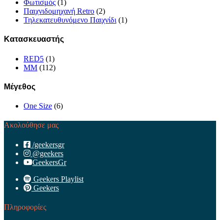
Φωτισμός
(1)
Παιχνιδομηχανή Retro
(2)
Τηλεκατευθυνόμενο Παιχνίδι
(1)
Κατασκευαστής
RED5
(1)
MM
(112)
Μέγεθος
One Size
(6)
Ακολούθησε μας
/geekersgr
@geekers
GeekersGr
Geekers Playlist
Geekers
Πληροφορίες