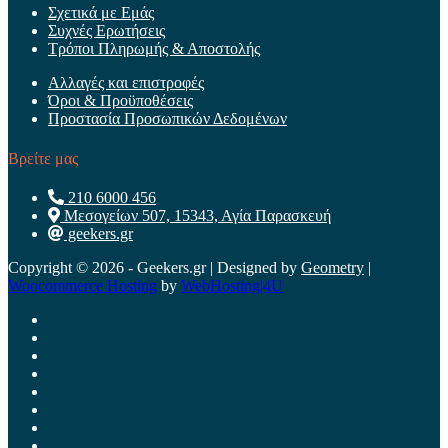
Σχετικά με Εμάς
Συχνές Ερωτήσεις
Τρόποι Πληρωμής & Αποστολής
Αλλαγές και επιστροφές
Όροι & Προϋποθέσεις
Προστασία Προσωπικών Δεδομένων
Βρείτε μας
210 6000 456
Μεσογείων 507, 15343, Αγία Παρασκευή
geekers.gr
Copyright © 2026 - Geekers.gr | Designed by
Geometry
|
Woocommerce Hosting
by
WebHosting|4U