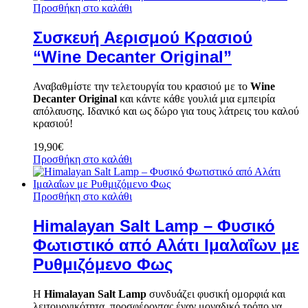
Προσθήκη στο καλάθι
Συσκευή Αερισμού Κρασιού
“Wine Decanter Original”
Αναβαθμίστε την τελετουργία του κρασιού με τo
Wine
Decanter Original
και κάντε κάθε γουλιά μια εμπειρία
απόλαυσης. Ιδανικό και ως δώρο για τους λάτρεις του καλού
κρασιού!
19,90
€
Προσθήκη στο καλάθι
Προσθήκη στο καλάθι
Himalayan Salt Lamp – Φυσικό
Φωτιστικό από Αλάτι Ιμαλαΐων με
Ρυθμιζόμενο Φως
Η
Himalayan Salt Lamp
συνδυάζει φυσική ομορφιά και
λειτουργικότητα, προσφέροντας έναν μοναδικό τρόπο να