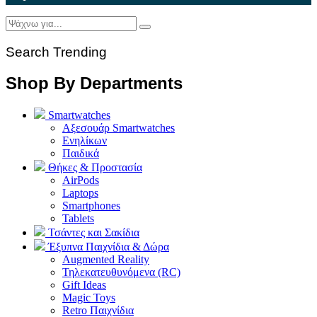
Search Trending
Shop By Departments
Smartwatches
Αξεσουάρ Smartwatches
Ενηλίκων
Παιδικά
Θήκες & Προστασία
AirPods
Laptops
Smartphones
Tablets
Τσάντες και Σακίδια
Έξυπνα Παιχνίδια & Δώρα
Augmented Reality
Τηλεκατευθυνόμενα (RC)
Gift Ideas
Magic Toys
Retro Παιχνίδια