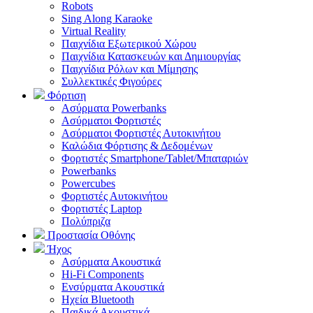
Robots
Sing Along Karaoke
Virtual Reality
Παιχνίδια Εξωτερικού Χώρου
Παιχνίδια Κατασκευών και Δημιουργίας
Παιχνίδια Ρόλων και Μίμησης
Συλλεκτικές Φιγούρες
Φόρτιση
Ασύρματα Powerbanks
Aσύρματοι Φορτιστές
Ασύρματοι Φορτιστές Αυτοκινήτου
Καλώδια Φόρτισης & Δεδομένων
Φορτιστές Smartphone/Tablet/Μπαταριών
Powerbanks
Powercubes
Φορτιστές Αυτοκινήτου
Φορτιστές Laptop
Πολύπριζα
Προστασία Οθόνης
Ήχος
Ασύρματα Ακουστικά
Hi-Fi Components
Ενσύρματα Ακουστικά
Ηχεία Bluetooth
Παιδικά Ακουστικά