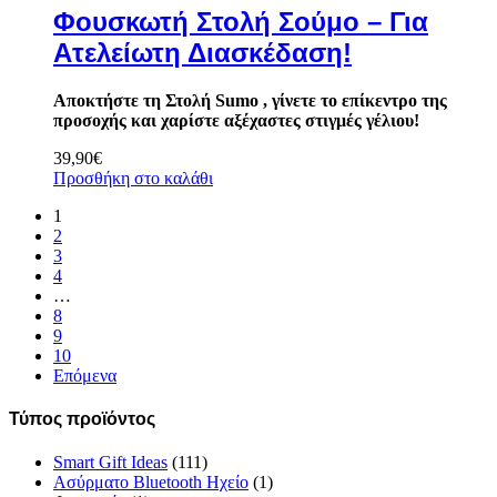
Φουσκωτή Στολή Σούμο – Για
Ατελείωτη Διασκέδαση!
Αποκτήστε τη Στολή Sumo , γίνετε το επίκεντρο της
προσοχής και χαρίστε αξέχαστες στιγμές γέλιου!
39,90
€
Προσθήκη στο καλάθι
1
2
3
4
…
8
9
10
Επόμενα
Τύπος προϊόντος
Smart Gift Ideas
(111)
Ασύρματο Bluetooth Ηχείο
(1)