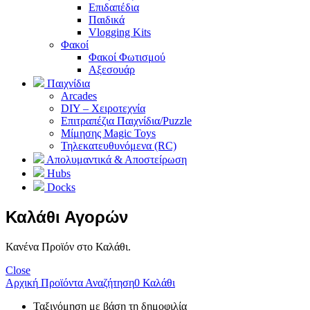
Επιδαπέδια
Παιδικά
Vlogging Kits
Φακοί
Φακοί Φωτισμού
Αξεσουάρ
Παιχνίδια
Arcades
DIY – Χειροτεχνία
Επιτραπέζια Παιχνίδια/Puzzle
Μίμησης Magic Toys
Τηλεκατευθυνόμενα (RC)
Απολυμαντικά & Αποστείρωση
Hubs
Docks
Καλάθι Αγορών
Κανένα Προϊόν στο Καλάθι.
Close
Αρχική
Προϊόντα
Αναζήτηση
0
Καλάθι
Ταξινόμηση με βάση τη δημοφιλία