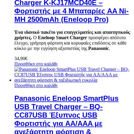
Charger K-KJ17MCD40E –
Φορτιστής με 4 Μπαταρίες AA Ni-
MH 2500mAh (Eneloop Pro)
Ένα ιδανικό πακέτο για επαγγελματίες και απαιτητικούς
χρήστες.
Ο
Eneloop Smart Charger
προσφέρει απόλυτο
έλεγχο, γρήγορη φόρτιση και κορυφαίες επιδόσεις σε κάθε
κύκλο με την εγγύηση αξιοπιστίας της
Panasonic
.
34,90
€
Προσθήκη στο καλάθι
Προσθήκη στο καλάθι
Panasonic Eneloop SmartPlus
USB Travel Charger – BQ-
CC87USB Έξυπνος USB
Φορτιστής για AA/AAA με
ανεξάρτητη φόρτιση &