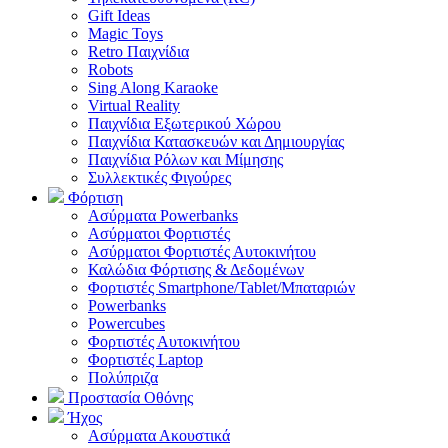
Gift Ideas
Magic Toys
Retro Παιχνίδια
Robots
Sing Along Karaoke
Virtual Reality
Παιχνίδια Εξωτερικού Χώρου
Παιχνίδια Κατασκευών και Δημιουργίας
Παιχνίδια Ρόλων και Μίμησης
Συλλεκτικές Φιγούρες
Φόρτιση
Ασύρματα Powerbanks
Aσύρματοι Φορτιστές
Ασύρματοι Φορτιστές Αυτοκινήτου
Καλώδια Φόρτισης & Δεδομένων
Φορτιστές Smartphone/Tablet/Μπαταριών
Powerbanks
Powercubes
Φορτιστές Αυτοκινήτου
Φορτιστές Laptop
Πολύπριζα
Προστασία Οθόνης
Ήχος
Ασύρματα Ακουστικά