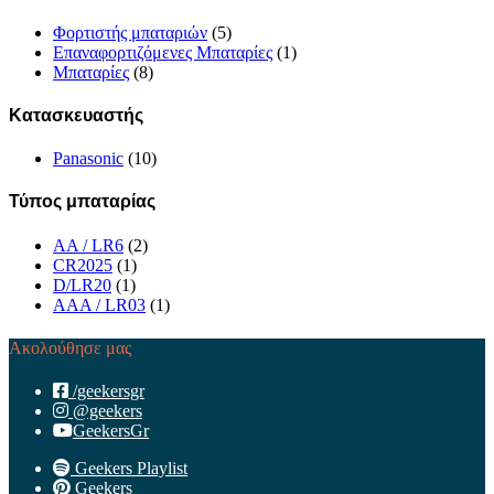
Φορτιστής μπαταριών
(5)
Επαναφορτιζόμενες Μπαταρίες
(1)
Μπαταρίες
(8)
Κατασκευαστής
Panasonic
(10)
Τύπος μπαταρίας
AA / LR6
(2)
CR2025
(1)
D/LR20
(1)
ΑΑΑ / LR03
(1)
Ακολούθησε μας
/geekersgr
@geekers
GeekersGr
Geekers Playlist
Geekers