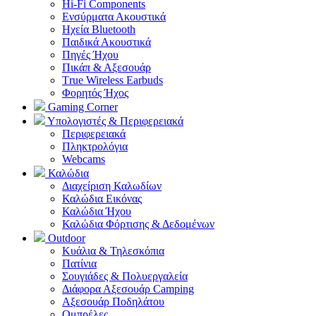
Hi-Fi Components
Ενσύρματα Ακουστικά
Ηχεία Bluetooth
Παιδικά Ακουστικά
Πηγές Ήχου
Πικάπ & Αξεσουάρ
Τrue Wireless Earbuds
Φορητός Ήχος
Gaming Corner
Υπολογιστές & Περιφερειακά
Περιφερειακά
Πληκτρολόγια
Webcams
Καλώδια
Διαχείριση Καλωδίων
Καλώδια Εικόνας
Καλώδια Ήχου
Καλώδια Φόρτισης & Δεδομένων
Outdoor
Κυάλια & Τηλεσκόπια
Πατίνια
Σουγιάδες & Πολυεργαλεία
Διάφορα Αξεσουάρ Camping
Αξεσουάρ Ποδηλάτου
Ομπρέλες