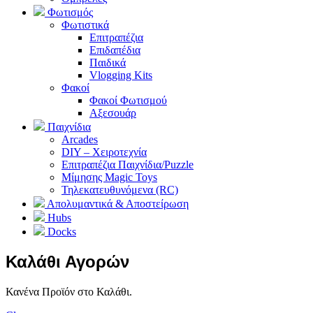
Φωτισμός
Φωτιστικά
Επιτραπέζια
Επιδαπέδια
Παιδικά
Vlogging Kits
Φακοί
Φακοί Φωτισμού
Αξεσουάρ
Παιχνίδια
Arcades
DIY – Χειροτεχνία
Επιτραπέζια Παιχνίδια/Puzzle
Μίμησης Magic Toys
Τηλεκατευθυνόμενα (RC)
Απολυμαντικά & Αποστείρωση
Hubs
Docks
Καλάθι Αγορών
Κανένα Προϊόν στο Καλάθι.