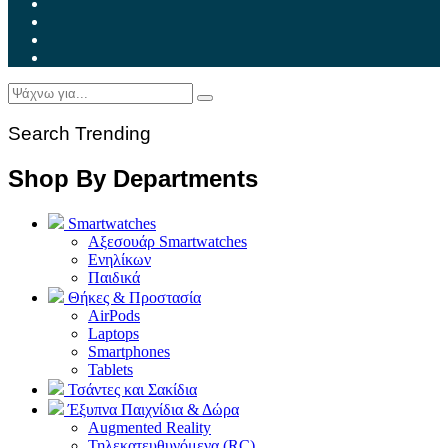
Search Trending
Shop By Departments
Smartwatches
Αξεσουάρ Smartwatches
Ενηλίκων
Παιδικά
Θήκες & Προστασία
AirPods
Laptops
Smartphones
Tablets
Τσάντες και Σακίδια
Έξυπνα Παιχνίδια & Δώρα
Augmented Reality
Τηλεκατευθυνόμενα (RC)