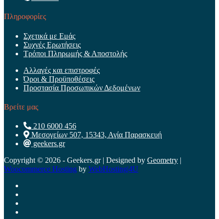
Πληροφορίες
Σχετικά με Εμάς
Συχνές Ερωτήσεις
Τρόποι Πληρωμής & Αποστολής
Αλλαγές και επιστροφές
Όροι & Προϋποθέσεις
Προστασία Προσωπικών Δεδομένων
Βρείτε μας
210 6000 456
Μεσογείων 507, 15343, Αγία Παρασκευή
geekers.gr
Copyright © 2026 - Geekers.gr | Designed by
Geometry
|
Woocommerce Hosting
by
WebHosting|4U