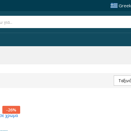
Greek
Ταξιν
-
26
%