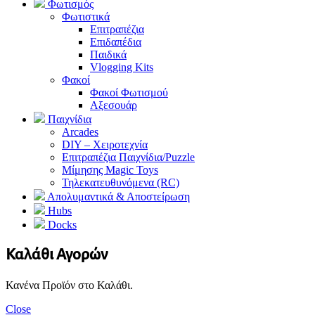
Φωτισμός
Φωτιστικά
Επιτραπέζια
Επιδαπέδια
Παιδικά
Vlogging Kits
Φακοί
Φακοί Φωτισμού
Αξεσουάρ
Παιχνίδια
Arcades
DIY – Χειροτεχνία
Επιτραπέζια Παιχνίδια/Puzzle
Μίμησης Magic Toys
Τηλεκατευθυνόμενα (RC)
Απολυμαντικά & Αποστείρωση
Hubs
Docks
Καλάθι Αγορών
Κανένα Προϊόν στο Καλάθι.
Close