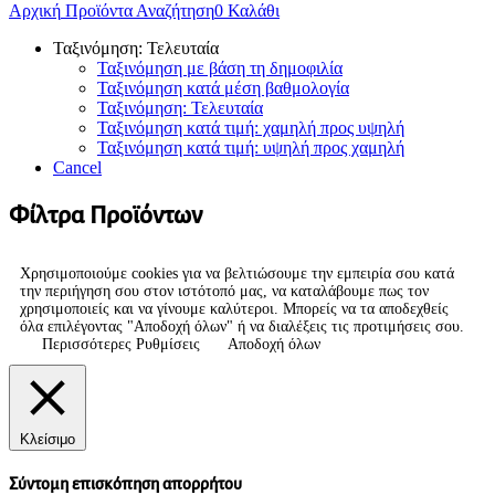
Αρχική
Προϊόντα
Αναζήτηση
0
Καλάθι
Ταξινόμηση: Τελευταία
Ταξινόμηση με βάση τη δημοφιλία
Ταξινόμηση κατά μέση βαθμολογία
Ταξινόμηση: Τελευταία
Ταξινόμηση κατά τιμή: χαμηλή προς υψηλή
Ταξινόμηση κατά τιμή: υψηλή προς χαμηλή
Cancel
Φίλτρα Προϊόντων
Χρησιμοποιούμε cookies για να βελτιώσουμε την εμπειρία σου κατά
την περιήγηση σου στον ιστότοπό μας, να καταλάβουμε πως τον
χρησιμοποιείς και να γίνουμε καλύτεροι. Μπορείς να τα αποδεχθείς
όλα επιλέγοντας "Αποδοχή όλων" ή να διαλέξεις τις προτιμήσεις σου.
Περισσότερες Ρυθμίσεις
Αποδοχή όλων
Κλείσιμο
Σύντομη επισκόπηση απορρήτου