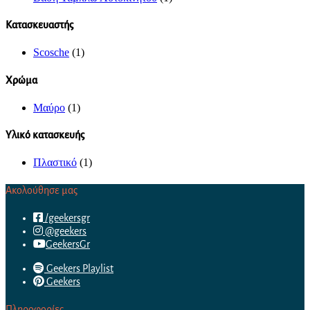
Κατασκευαστής
Scosche
(1)
Χρώμα
Μαύρο
(1)
Υλικό κατασκευής
Πλαστικό
(1)
Ακολούθησε μας
/geekersgr
@geekers
GeekersGr
Geekers Playlist
Geekers
Πληροφορίες