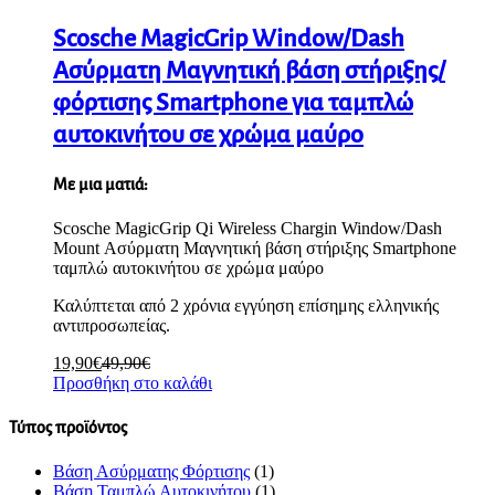
Scosche MagicGrip Window/Dash
Ασύρματη Μαγνητική βάση στήριξης/
φόρτισης Smartphone για ταμπλώ
αυτοκινήτου σε χρώμα μαύρο
Με μια ματιά:
Scosche MagicGrip Qi Wireless Chargin Window/Dash
Mount Ασύρματη Μαγνητική βάση στήριξης Smartphone
ταμπλώ αυτοκινήτου σε χρώμα μαύρο
Καλύπτεται από 2 χρόνια εγγύηση επίσημης ελληνικής
αντιπροσωπείας.
19,90
€
49,90
€
Προσθήκη στο καλάθι
Τύπος προϊόντος
Βάση Ασύρματης Φόρτισης
(1)
Βάση Ταμπλώ Αυτοκινήτου
(1)