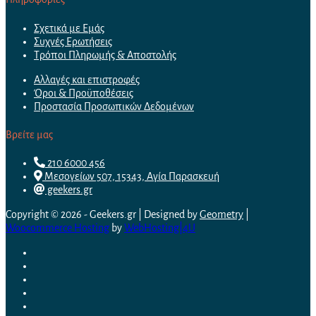
Σχετικά με Εμάς
Συχνές Ερωτήσεις
Τρόποι Πληρωμής & Αποστολής
Αλλαγές και επιστροφές
Όροι & Προϋποθέσεις
Προστασία Προσωπικών Δεδομένων
Βρείτε μας
210 6000 456
Μεσογείων 507, 15343, Αγία Παρασκευή
geekers.gr
Copyright © 2026 - Geekers.gr | Designed by
Geometry
|
Woocommerce Hosting
by
WebHosting|4U