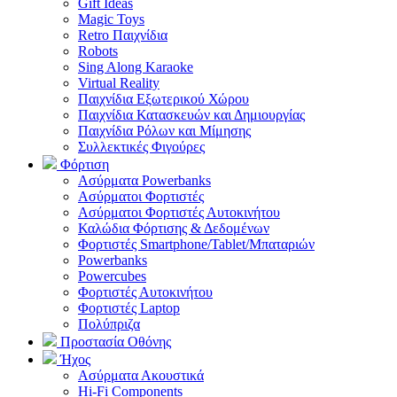
Gift Ideas
Magic Toys
Retro Παιχνίδια
Robots
Sing Along Karaoke
Virtual Reality
Παιχνίδια Εξωτερικού Χώρου
Παιχνίδια Κατασκευών και Δημιουργίας
Παιχνίδια Ρόλων και Μίμησης
Συλλεκτικές Φιγούρες
Φόρτιση
Ασύρματα Powerbanks
Aσύρματοι Φορτιστές
Ασύρματοι Φορτιστές Αυτοκινήτου
Καλώδια Φόρτισης & Δεδομένων
Φορτιστές Smartphone/Tablet/Μπαταριών
Powerbanks
Powercubes
Φορτιστές Αυτοκινήτου
Φορτιστές Laptop
Πολύπριζα
Προστασία Οθόνης
Ήχος
Ασύρματα Ακουστικά
Hi-Fi Components