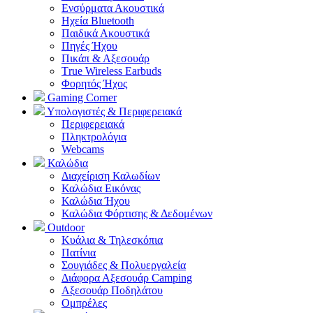
Ενσύρματα Ακουστικά
Ηχεία Bluetooth
Παιδικά Ακουστικά
Πηγές Ήχου
Πικάπ & Αξεσουάρ
Τrue Wireless Earbuds
Φορητός Ήχος
Gaming Corner
Υπολογιστές & Περιφερειακά
Περιφερειακά
Πληκτρολόγια
Webcams
Καλώδια
Διαχείριση Καλωδίων
Καλώδια Εικόνας
Καλώδια Ήχου
Καλώδια Φόρτισης & Δεδομένων
Outdoor
Κυάλια & Τηλεσκόπια
Πατίνια
Σουγιάδες & Πολυεργαλεία
Διάφορα Αξεσουάρ Camping
Αξεσουάρ Ποδηλάτου
Ομπρέλες