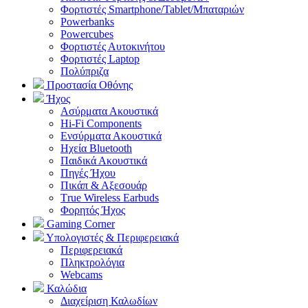
Φορτιστές Smartphone/Tablet/Μπαταριών
Powerbanks
Powercubes
Φορτιστές Αυτοκινήτου
Φορτιστές Laptop
Πολύπριζα
Προστασία Οθόνης
Ήχος
Ασύρματα Ακουστικά
Hi-Fi Components
Ενσύρματα Ακουστικά
Ηχεία Bluetooth
Παιδικά Ακουστικά
Πηγές Ήχου
Πικάπ & Αξεσουάρ
Τrue Wireless Earbuds
Φορητός Ήχος
Gaming Corner
Υπολογιστές & Περιφερειακά
Περιφερειακά
Πληκτρολόγια
Webcams
Καλώδια
Διαχείριση Καλωδίων