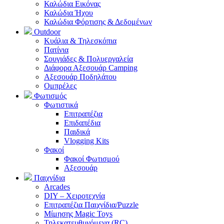
Καλώδια Εικόνας
Καλώδια Ήχου
Καλώδια Φόρτισης & Δεδομένων
Outdoor
Κυάλια & Τηλεσκόπια
Πατίνια
Σουγιάδες & Πολυεργαλεία
Διάφορα Αξεσουάρ Camping
Αξεσουάρ Ποδηλάτου
Ομπρέλες
Φωτισμός
Φωτιστικά
Επιτραπέζια
Επιδαπέδια
Παιδικά
Vlogging Kits
Φακοί
Φακοί Φωτισμού
Αξεσουάρ
Παιχνίδια
Arcades
DIY – Χειροτεχνία
Επιτραπέζια Παιχνίδια/Puzzle
Μίμησης Magic Toys
Τηλεκατευθυνόμενα (RC)