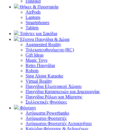
Παιδικά
Θήκες & Προστασία
AirPods
Laptops
Smartphones
Tablets
Τσάντες και Σακίδια
Έξυπνα Παιχνίδια & Δώρα
Augmented Reality
Τηλεκατευθυνόμενα (RC)
Gift Ideas
Magic Toys
Retro Παιχνίδια
Robots
Sing Along Karaoke
Virtual Reality
Παιχνίδια Εξωτερικού Χώρου
Παιχνίδια Κατασκευών και Δημιουργίας
Παιχνίδια Ρόλων και Μίμησης
Συλλεκτικές Φιγούρες
Φόρτιση
Ασύρματα Powerbanks
Aσύρματοι Φορτιστές
Ασύρματοι Φορτιστές Αυτοκινήτου
Καλώδια Φόρτισης & Δεδομένων