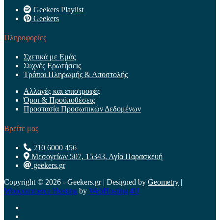
Geekers Playlist
Geekers
Πληροφορίες
Σχετικά με Εμάς
Συχνές Ερωτήσεις
Τρόποι Πληρωμής & Αποστολής
Αλλαγές και επιστροφές
Όροι & Προϋποθέσεις
Προστασία Προσωπικών Δεδομένων
Βρείτε μας
210 6000 456
Μεσογείων 507, 15343, Αγία Παρασκευή
geekers.gr
Copyright © 2026 - Geekers.gr | Designed by
Geometry
|
Woocommerce Hosting
by
WebHosting|4U