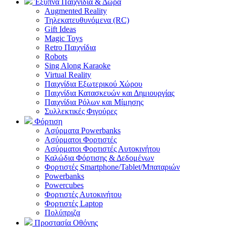
Έξυπνα Παιχνίδια & Δώρα
Augmented Reality
Τηλεκατευθυνόμενα (RC)
Gift Ideas
Magic Toys
Retro Παιχνίδια
Robots
Sing Along Karaoke
Virtual Reality
Παιχνίδια Εξωτερικού Χώρου
Παιχνίδια Κατασκευών και Δημιουργίας
Παιχνίδια Ρόλων και Μίμησης
Συλλεκτικές Φιγούρες
Φόρτιση
Ασύρματα Powerbanks
Aσύρματοι Φορτιστές
Ασύρματοι Φορτιστές Αυτοκινήτου
Καλώδια Φόρτισης & Δεδομένων
Φορτιστές Smartphone/Tablet/Μπαταριών
Powerbanks
Powercubes
Φορτιστές Αυτοκινήτου
Φορτιστές Laptop
Πολύπριζα
Προστασία Οθόνης