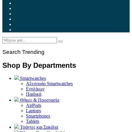
Search Trending
Shop By Departments
Smartwatches
Αξεσουάρ Smartwatches
Ενηλίκων
Παιδικά
Θήκες & Προστασία
AirPods
Laptops
Smartphones
Tablets
Τσάντες και Σακίδια