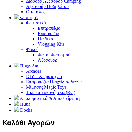
Διάφορα Αξεσουάρ Camping
Αξεσουάρ Ποδηλάτου
Ομπρέλες
Φωτισμός
Φωτιστικά
Επιτραπέζια
Επιδαπέδια
Παιδικά
Vlogging Kits
Φακοί
Φακοί Φωτισμού
Αξεσουάρ
Παιχνίδια
Arcades
DIY – Χειροτεχνία
Επιτραπέζια Παιχνίδια/Puzzle
Μίμησης Magic Toys
Τηλεκατευθυνόμενα (RC)
Απολυμαντικά & Αποστείρωση
Hubs
Docks
Καλάθι Αγορών