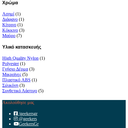
Χρώμα
Ασημί
(1)
Διάφανο
(1)
Κίτρινο
(1)
Κόκκινο
(3)
Μαύρο
(7)
Υλικό κατασκευής
High Quality Nylon
(1)
Polyester
(1)
Γνήσιο Δέρμα
(3)
Μικροϊνες
(5)
Πλαστικό ABS
(1)
Σιλικόνη
(3)
Συνθετικό Λάστιχο
(5)
Ακολούθησε μας
/geekersgr
@geekers
GeekersGr