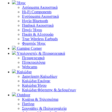
Ήχος
Ασύρματα Ακουστικά
Hi-Fi Components
Ενσύρματα Ακουστικά
Ηχεία Bluetooth
Παιδικά Ακουστικά
Πηγές Ήχου
Πικάπ & Αξεσουάρ
Τrue Wireless Earbuds
Φορητός Ήχος
Gaming Corner
Υπολογιστές & Περιφερειακά
Περιφερειακά
Πληκτρολόγια
Webcams
Καλώδια
Διαχείριση Καλωδίων
Καλώδια Εικόνας
Καλώδια Ήχου
Καλώδια Φόρτισης & Δεδομένων
Outdoor
Κυάλια & Τηλεσκόπια
Πατίνια
Σουγιάδες & Πολυεργαλεία