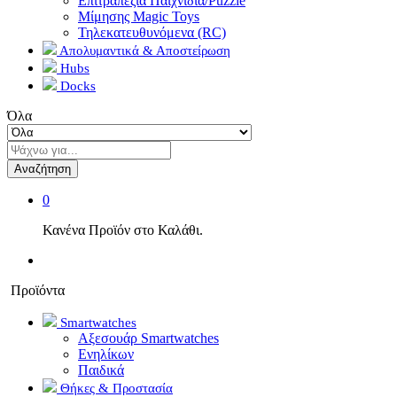
Επιτραπέζια Παιχνίδια/Puzzle
Μίμησης Magic Toys
Τηλεκατευθυνόμενα (RC)
Απολυμαντικά & Αποστείρωση
Hubs
Docks
Όλα
Αναζήτηση
0
Κανένα Προϊόν στο Καλάθι.
Προϊόντα
Smartwatches
Αξεσουάρ Smartwatches
Ενηλίκων
Παιδικά
Θήκες & Προστασία