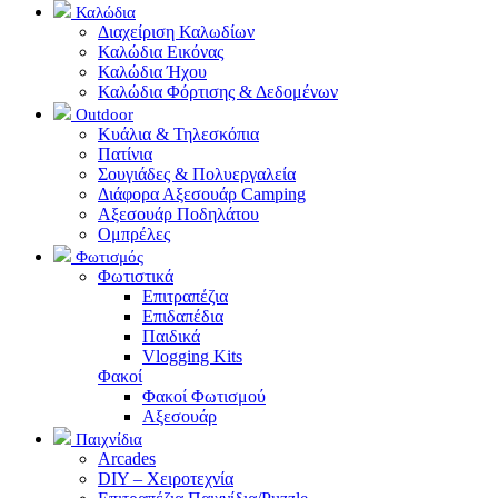
Καλώδια
Διαχείριση Καλωδίων
Καλώδια Εικόνας
Καλώδια Ήχου
Καλώδια Φόρτισης & Δεδομένων
Outdoor
Κυάλια & Τηλεσκόπια
Πατίνια
Σουγιάδες & Πολυεργαλεία
Διάφορα Αξεσουάρ Camping
Αξεσουάρ Ποδηλάτου
Ομπρέλες
Φωτισμός
Φωτιστικά
Επιτραπέζια
Επιδαπέδια
Παιδικά
Vlogging Kits
Φακοί
Φακοί Φωτισμού
Αξεσουάρ
Παιχνίδια
Arcades
DIY – Χειροτεχνία