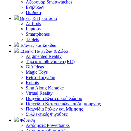
Αξεσουάρ Smartwatches
Ενηλίκων
Παιδικά
Θήκες & Προστασία
AirPods
Laptops
Smartphones
Tablets
Τσάντες και Σακίδια
Έξυπνα Παιχνίδια & Δώρα
Augmented Reality
Τηλεκατευθυνόμενα (RC)
Gift Ideas
Magic Toys
Retro Παιχνίδια
Robots
Sing Along Karaoke
Virtual Reality
Παιχνίδια Εξωτερικού Χώρου
Παιχνίδια Κατασκευών και Δημιουργίας
Παιχνίδια Ρόλων και Μίμησης
Συλλεκτικές Φιγούρες
Φόρτιση
Ασύρματα Powerbanks
Aσύρματοι Φορτιστές