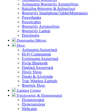
Ασύρματοι Φορτιστές Αυτοκινήτου
Καλώδια Φόρτισης & Δεδομένων
Φορτιστές Smartphone/Tablet/Μπαταριών
Powerbanks
Powercubes
Φορτιστές Αυτοκινήτου
Φορτιστές Laptop
Πολύπριζα
Προστασία Οθόνης
Ήχος
Ασύρματα Ακουστικά
Hi-Fi Components
Ενσύρματα Ακουστικά
Ηχεία Bluetooth
Παιδικά Ακουστικά
Πηγές Ήχου
Πικάπ & Αξεσουάρ
Τrue Wireless Earbuds
Φορητός Ήχος
Gaming Corner
Υπολογιστές & Περιφερειακά
Περιφερειακά
Πληκτρολόγια
Webcams