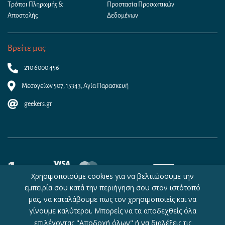
Τρόποι Πληρωμής &
Προστασία Προσωπικών
Αποστολής
Δεδομένων
Βρείτε μας
210 6000 456
Μεσογείων 507, 15343, Αγία Παρασκευή
geekers.gr
Χρησιμοποιούμε cookies για να βελτιώσουμε την
εμπειρία σου κατά την περιήγηση σου στον ιστότοπό
μας, να καταλάβουμε πως τον χρησιμοποιείς και να
γίνουμε καλύτεροι. Μπορείς να τα αποδεχθείς όλα
Copyright © 2026 - Geekers.gr | Designed by
Geometry
|
Woocommerce
επιλέγοντας "Αποδοχή όλων" ή να διαλέξεις τις
Hosting
by
WebHosting|4U