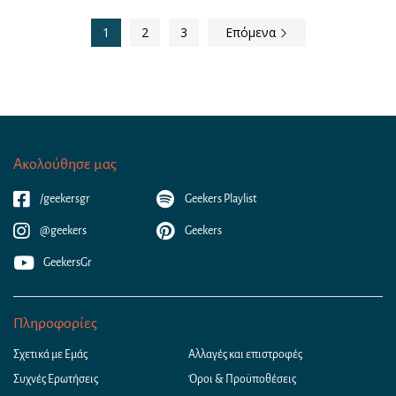
1
2
3
Επόμενα
Ακολούθησε μας
/geekersgr
Geekers Playlist
@geekers
Geekers
GeekersGr
Πληροφορίες
Σχετικά με Εμάς
Αλλαγές και επιστροφές
Συχνές Ερωτήσεις
Όροι & Προϋποθέσεις