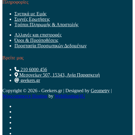
Πληροφορίες
Σχετικά με Εμάς
Συχνές Ερωτήσεις
Τρόποι Πληρωμής & Αποστολής
Αλλαγές και επιστροφές
Όροι & Προϋποθέσεις
Προστασία Προσωπικών Δεδομένων
Βρείτε μας
210 6000 456
Μεσογείων 507, 15343, Αγία Παρασκευή
geekers.gr
Copyright © 2026 - Geekers.gr | Designed by
Geometry
|
Woocommerce Hosting
by
WebHosting|4U