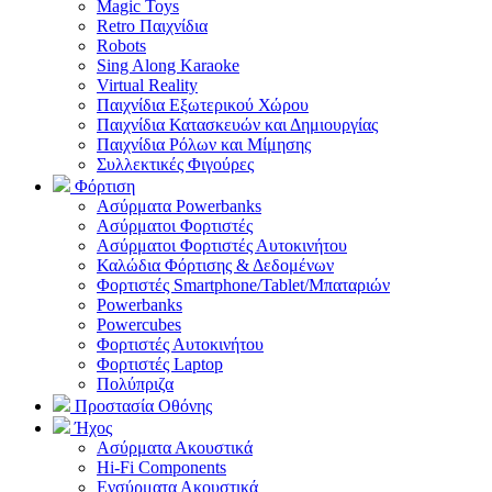
Magic Toys
Retro Παιχνίδια
Robots
Sing Along Karaoke
Virtual Reality
Παιχνίδια Εξωτερικού Χώρου
Παιχνίδια Κατασκευών και Δημιουργίας
Παιχνίδια Ρόλων και Μίμησης
Συλλεκτικές Φιγούρες
Φόρτιση
Ασύρματα Powerbanks
Aσύρματοι Φορτιστές
Ασύρματοι Φορτιστές Αυτοκινήτου
Καλώδια Φόρτισης & Δεδομένων
Φορτιστές Smartphone/Tablet/Μπαταριών
Powerbanks
Powercubes
Φορτιστές Αυτοκινήτου
Φορτιστές Laptop
Πολύπριζα
Προστασία Οθόνης
Ήχος
Ασύρματα Ακουστικά
Hi-Fi Components
Ενσύρματα Ακουστικά