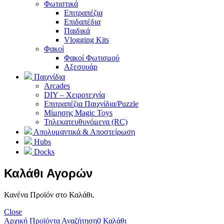
Φωτιστικά
Επιτραπέζια
Επιδαπέδια
Παιδικά
Vlogging Kits
Φακοί
Φακοί Φωτισμού
Αξεσουάρ
Παιχνίδια
Arcades
DIY – Χειροτεχνία
Επιτραπέζια Παιχνίδια/Puzzle
Μίμησης Magic Toys
Τηλεκατευθυνόμενα (RC)
Απολυμαντικά & Αποστείρωση
Hubs
Docks
Καλάθι Αγορών
Κανένα Προϊόν στο Καλάθι.
Close
Αρχική
Προϊόντα
Αναζήτηση
0
Καλάθι