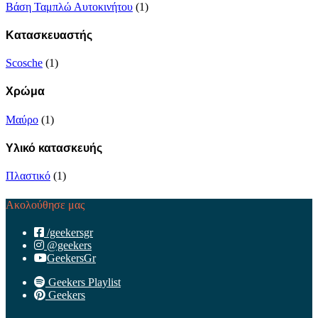
Βάση Ταμπλώ Αυτοκινήτου
(1)
Κατασκευαστής
Scosche
(1)
Χρώμα
Μαύρο
(1)
Υλικό κατασκευής
Πλαστικό
(1)
Ακολούθησε μας
/geekersgr
@geekers
GeekersGr
Geekers Playlist
Geekers