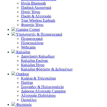
Ηχεία Bluetooth
Παιδικά Ακουστικά
Πηγές Ήχου
Πικάπ & Αξεσουάρ
Τrue Wireless Earbuds
Φορητός Ήχος
Gaming Corner
Υπολογιστές & Περιφερειακά
Περιφερειακά
Πληκτρολόγια
Webcams
Καλώδια
Διαχείριση Καλωδίων
Καλώδια Εικόνας
Καλώδια Ήχου
Καλώδια Φόρτισης & Δεδομένων
Outdoor
Κυάλια & Τηλεσκόπια
Πατίνια
Σουγιάδες & Πολυεργαλεία
Διάφορα Αξεσουάρ Camping
Αξεσουάρ Ποδηλάτου
Ομπρέλες
Φωτισμός