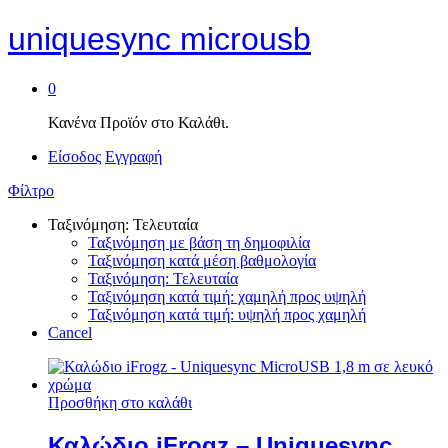
uniquesync microusb
0
Κανένα Προϊόν στο Καλάθι.
Είσοδος
Εγγραφή
Φίλτρο
Ταξινόμηση: Τελευταία
Ταξινόμηση με βάση τη δημοφιλία
Ταξινόμηση κατά μέση βαθμολογία
Ταξινόμηση: Τελευταία
Ταξινόμηση κατά τιμή: χαμηλή προς υψηλή
Ταξινόμηση κατά τιμή: υψηλή προς χαμηλή
Cancel
Προσθήκη στο καλάθι
Καλώδιο iFrogz – Uniquesync