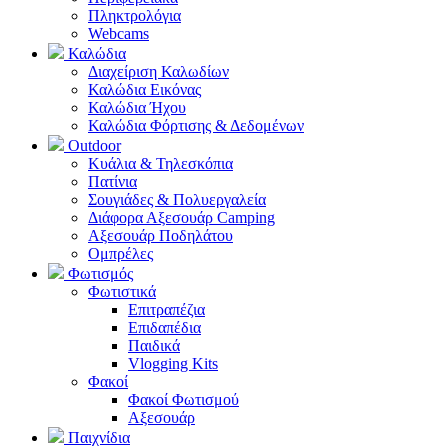
Πληκτρολόγια
Webcams
Καλώδια
Διαχείριση Καλωδίων
Καλώδια Εικόνας
Καλώδια Ήχου
Καλώδια Φόρτισης & Δεδομένων
Outdoor
Κυάλια & Τηλεσκόπια
Πατίνια
Σουγιάδες & Πολυεργαλεία
Διάφορα Αξεσουάρ Camping
Αξεσουάρ Ποδηλάτου
Ομπρέλες
Φωτισμός
Φωτιστικά
Επιτραπέζια
Επιδαπέδια
Παιδικά
Vlogging Kits
Φακοί
Φακοί Φωτισμού
Αξεσουάρ
Παιχνίδια