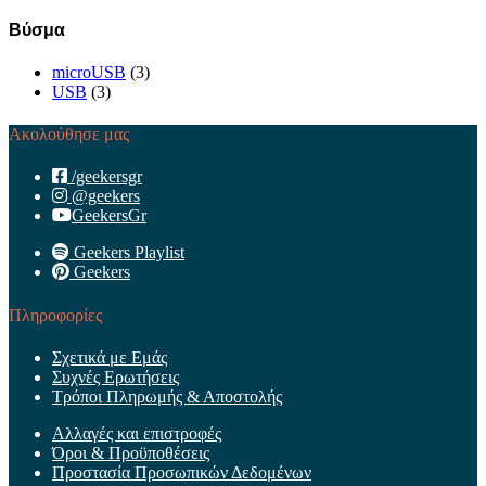
Βύσμα
microUSB
(3)
USB
(3)
Ακολούθησε μας
/geekersgr
@geekers
GeekersGr
Geekers Playlist
Geekers
Πληροφορίες
Σχετικά με Εμάς
Συχνές Ερωτήσεις
Τρόποι Πληρωμής & Αποστολής
Αλλαγές και επιστροφές
Όροι & Προϋποθέσεις
Προστασία Προσωπικών Δεδομένων