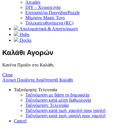
Arcades
DIY – Χειροτεχνία
Επιτραπέζια Παιχνίδια/Puzzle
Μίμησης Magic Toys
Τηλεκατευθυνόμενα (RC)
Απολυμαντικά & Αποστείρωση
Hubs
Docks
Καλάθι Αγορών
Κανένα Προϊόν στο Καλάθι.
Close
Αρχική
Προϊόντα
Αναζήτηση
0
Καλάθι
Ταξινόμηση: Τελευταία
Ταξινόμηση με βάση τη δημοφιλία
Ταξινόμηση κατά μέση βαθμολογία
Ταξινόμηση: Τελευταία
Ταξινόμηση κατά τιμή: χαμηλή προς υψηλή
Ταξινόμηση κατά τιμή: υψηλή προς χαμηλή
Cancel