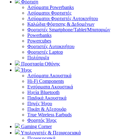
Φόρτιση
Ασύρματα Powerbanks
Aσύρματοι Φορτιστές
Ασύρματοι Φορτιστές Αυτοκινήτου
Καλώδια Φόρτισης & Δεδομένων
Φορτιστές Smartphone/Tablet/Μπαταριών
Powerbanks
Powercubes
Φορτιστές Αυτοκινήτου
Φορτιστές Laptop
Πολύπριζα
Προστασία Οθόνης
Ήχος
Ασύρματα Ακουστικά
Hi-Fi Components
Ενσύρματα Ακουστικά
Ηχεία Bluetooth
Παιδικά Ακουστικά
Πηγές Ήχου
Πικάπ & Αξεσουάρ
Τrue Wireless Earbuds
Φορητός Ήχος
Gaming Corner
Υπολογιστές & Περιφερειακά
Περιφερειακά