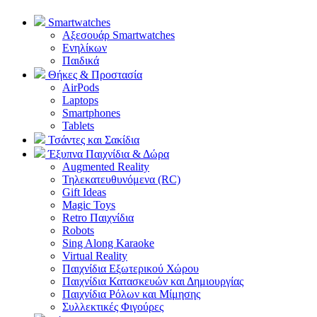
Smartwatches
Αξεσουάρ Smartwatches
Ενηλίκων
Παιδικά
Θήκες & Προστασία
AirPods
Laptops
Smartphones
Tablets
Τσάντες και Σακίδια
Έξυπνα Παιχνίδια & Δώρα
Augmented Reality
Τηλεκατευθυνόμενα (RC)
Gift Ideas
Magic Toys
Retro Παιχνίδια
Robots
Sing Along Karaoke
Virtual Reality
Παιχνίδια Εξωτερικού Χώρου
Παιχνίδια Κατασκευών και Δημιουργίας
Παιχνίδια Ρόλων και Μίμησης
Συλλεκτικές Φιγούρες