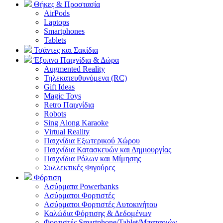
Θήκες & Προστασία
AirPods
Laptops
Smartphones
Tablets
Τσάντες και Σακίδια
Έξυπνα Παιχνίδια & Δώρα
Augmented Reality
Τηλεκατευθυνόμενα (RC)
Gift Ideas
Magic Toys
Retro Παιχνίδια
Robots
Sing Along Karaoke
Virtual Reality
Παιχνίδια Εξωτερικού Χώρου
Παιχνίδια Κατασκευών και Δημιουργίας
Παιχνίδια Ρόλων και Μίμησης
Συλλεκτικές Φιγούρες
Φόρτιση
Ασύρματα Powerbanks
Aσύρματοι Φορτιστές
Ασύρματοι Φορτιστές Αυτοκινήτου
Καλώδια Φόρτισης & Δεδομένων
Φορτιστές Smartphone/Tablet/Μπαταριών