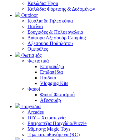
Καλώδια Ήχου
Καλώδια Φόρτισης & Δεδομένων
Outdoor
Κυάλια & Τηλεσκόπια
Πατίνια
Σουγιάδες & Πολυεργαλεία
Διάφορα Αξεσουάρ Camping
Αξεσουάρ Ποδηλάτου
Ομπρέλες
Φωτισμός
Φωτιστικά
Επιτραπέζια
Επιδαπέδια
Παιδικά
Vlogging Kits
Φακοί
Φακοί Φωτισμού
Αξεσουάρ
Παιχνίδια
Arcades
DIY – Χειροτεχνία
Επιτραπέζια Παιχνίδια/Puzzle
Μίμησης Magic Toys
Τηλεκατευθυνόμενα (RC)