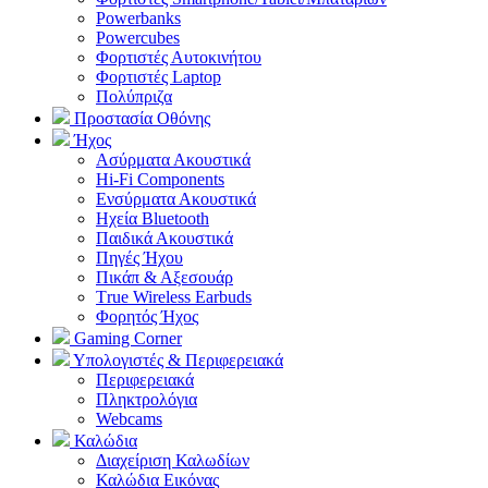
Powerbanks
Powercubes
Φορτιστές Αυτοκινήτου
Φορτιστές Laptop
Πολύπριζα
Προστασία Οθόνης
Ήχος
Ασύρματα Ακουστικά
Hi-Fi Components
Ενσύρματα Ακουστικά
Ηχεία Bluetooth
Παιδικά Ακουστικά
Πηγές Ήχου
Πικάπ & Αξεσουάρ
Τrue Wireless Earbuds
Φορητός Ήχος
Gaming Corner
Υπολογιστές & Περιφερειακά
Περιφερειακά
Πληκτρολόγια
Webcams
Καλώδια
Διαχείριση Καλωδίων
Καλώδια Εικόνας