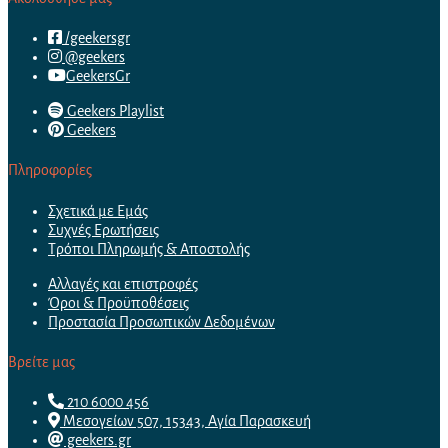
/geekersgr
@geekers
GeekersGr
Geekers Playlist
Geekers
Πληροφορίες
Σχετικά με Εμάς
Συχνές Ερωτήσεις
Τρόποι Πληρωμής & Αποστολής
Αλλαγές και επιστροφές
Όροι & Προϋποθέσεις
Προστασία Προσωπικών Δεδομένων
Βρείτε μας
210 6000 456
Μεσογείων 507, 15343, Αγία Παρασκευή
geekers.gr