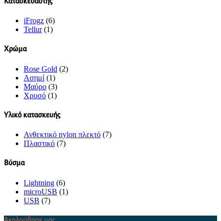
Κατασκευαστής
iFrogz
(6)
Tellur
(1)
Χρώμα
Rose Gold
(2)
Ασημί
(1)
Μαύρο
(3)
Χρυσό
(1)
Υλικό κατασκευής
Ανθεκτικό nylon πλεκτό
(7)
Πλαστικό
(7)
Βύσμα
Lightning
(6)
microUSB
(1)
USB
(7)
Ακολούθησε μας