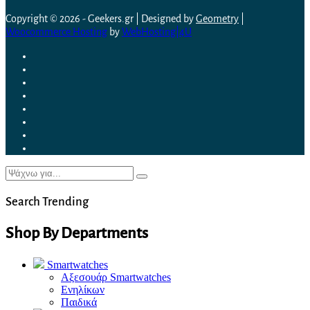
Copyright © 2026 - Geekers.gr | Designed by
Geometry
|
Woocommerce Hosting
by
WebHosting|4U
Search Trending
Shop By Departments
Smartwatches
Αξεσουάρ Smartwatches
Ενηλίκων
Παιδικά