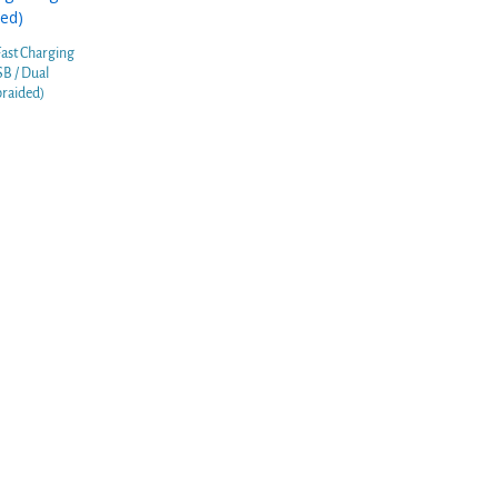
Fast Charging
B / Dual
braided)