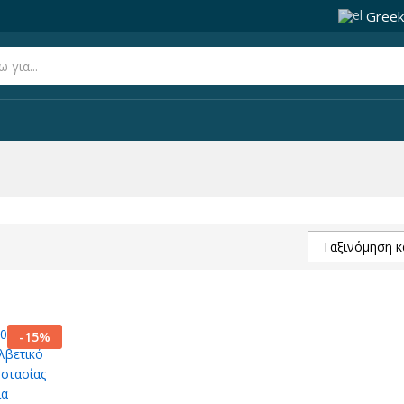
Greek
Ταξινόμηση κ
-
15
%