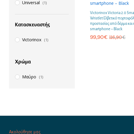
Universal
(1)
Victorinox Victoria 2.0 Sm
Wristlet Ελβετικό πορτοφόλ
προστασίας από δέρμα και n
Κατασκευαστής
smartphone – Black
99,90
€
116,90
€
Victorinox
(1)
Χρώμα
Μαύρο
(1)
Ακολούθησε μας