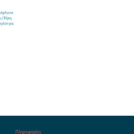
artphone
ι / θήκη
ylon για
Πληροφορίες