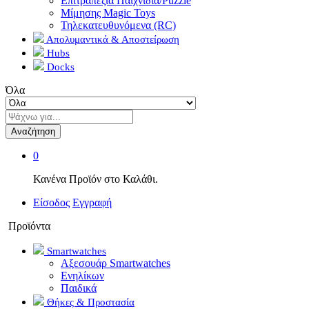
Επιτραπέζια Παιχνίδια/Puzzle
Μίμησης Magic Toys
Τηλεκατευθυνόμενα (RC)
Απολυμαντικά & Αποστείρωση
Hubs
Docks
Όλα
Αναζήτηση
0
Κανένα Προϊόν στο Καλάθι.
Είσοδος
Εγγραφή
Προϊόντα
Smartwatches
Αξεσουάρ Smartwatches
Ενηλίκων
Παιδικά
Θήκες & Προστασία