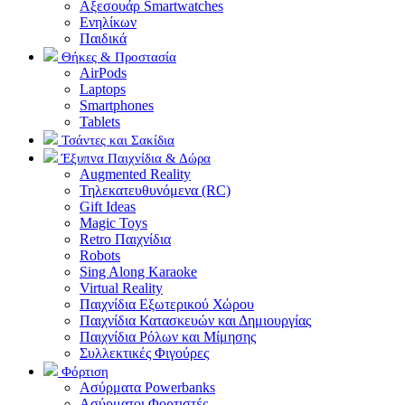
Αξεσουάρ Smartwatches
Ενηλίκων
Παιδικά
Θήκες & Προστασία
AirPods
Laptops
Smartphones
Tablets
Τσάντες και Σακίδια
Έξυπνα Παιχνίδια & Δώρα
Augmented Reality
Τηλεκατευθυνόμενα (RC)
Gift Ideas
Magic Toys
Retro Παιχνίδια
Robots
Sing Along Karaoke
Virtual Reality
Παιχνίδια Εξωτερικού Χώρου
Παιχνίδια Κατασκευών και Δημιουργίας
Παιχνίδια Ρόλων και Μίμησης
Συλλεκτικές Φιγούρες
Φόρτιση
Ασύρματα Powerbanks
Aσύρματοι Φορτιστές