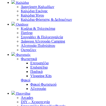
Καλώδια
Διαχείριση Καλωδίων
Καλώδια Εικόνας
Καλώδια Ήχου
Καλώδια Φόρτισης & Δεδομένων
Outdoor
Κυάλια & Τηλεσκόπια
Πατίνια
Σουγιάδες & Πολυεργαλεία
Διάφορα Αξεσουάρ Camping
Αξεσουάρ Ποδηλάτου
Ομπρέλες
Φωτισμός
Φωτιστικά
Επιτραπέζια
Επιδαπέδια
Παιδικά
Vlogging Kits
Φακοί
Φακοί Φωτισμού
Αξεσουάρ
Παιχνίδια
Arcades
DIY – Χειροτεχνία