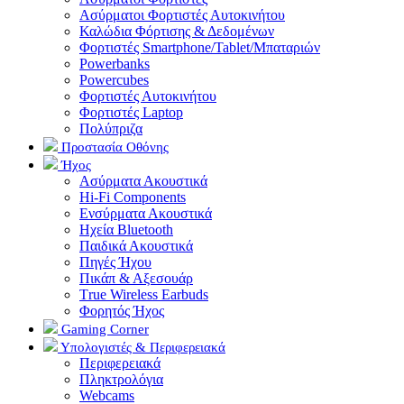
Ασύρματοι Φορτιστές Αυτοκινήτου
Καλώδια Φόρτισης & Δεδομένων
Φορτιστές Smartphone/Tablet/Μπαταριών
Powerbanks
Powercubes
Φορτιστές Αυτοκινήτου
Φορτιστές Laptop
Πολύπριζα
Προστασία Οθόνης
Ήχος
Ασύρματα Ακουστικά
Hi-Fi Components
Ενσύρματα Ακουστικά
Ηχεία Bluetooth
Παιδικά Ακουστικά
Πηγές Ήχου
Πικάπ & Αξεσουάρ
Τrue Wireless Earbuds
Φορητός Ήχος
Gaming Corner
Υπολογιστές & Περιφερειακά
Περιφερειακά
Πληκτρολόγια
Webcams