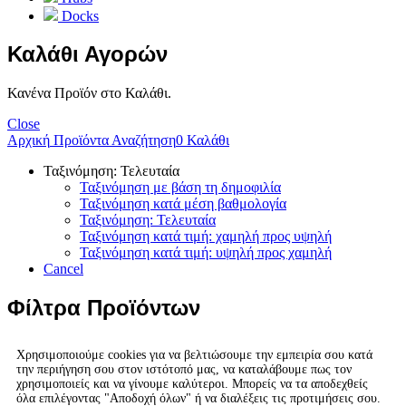
Docks
Καλάθι Αγορών
Κανένα Προϊόν στο Καλάθι.
Close
Αρχική
Προϊόντα
Αναζήτηση
0
Καλάθι
Ταξινόμηση: Τελευταία
Ταξινόμηση με βάση τη δημοφιλία
Ταξινόμηση κατά μέση βαθμολογία
Ταξινόμηση: Τελευταία
Ταξινόμηση κατά τιμή: χαμηλή προς υψηλή
Ταξινόμηση κατά τιμή: υψηλή προς χαμηλή
Cancel
Φίλτρα Προϊόντων
Χρησιμοποιούμε cookies για να βελτιώσουμε την εμπειρία σου κατά
την περιήγηση σου στον ιστότοπό μας, να καταλάβουμε πως τον
χρησιμοποιείς και να γίνουμε καλύτεροι. Μπορείς να τα αποδεχθείς
όλα επιλέγοντας "Αποδοχή όλων" ή να διαλέξεις τις προτιμήσεις σου.