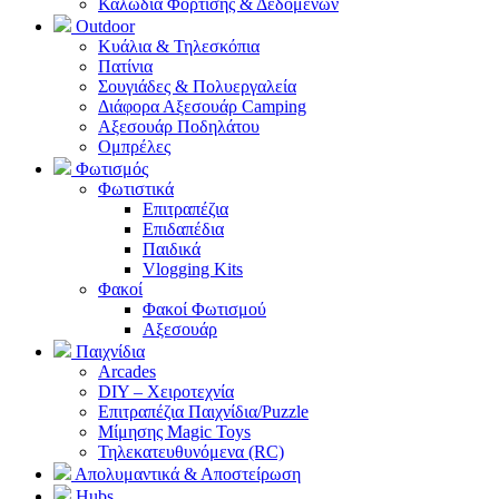
Καλώδια Φόρτισης & Δεδομένων
Outdoor
Κυάλια & Τηλεσκόπια
Πατίνια
Σουγιάδες & Πολυεργαλεία
Διάφορα Αξεσουάρ Camping
Αξεσουάρ Ποδηλάτου
Ομπρέλες
Φωτισμός
Φωτιστικά
Επιτραπέζια
Επιδαπέδια
Παιδικά
Vlogging Kits
Φακοί
Φακοί Φωτισμού
Αξεσουάρ
Παιχνίδια
Arcades
DIY – Χειροτεχνία
Επιτραπέζια Παιχνίδια/Puzzle
Μίμησης Magic Toys
Τηλεκατευθυνόμενα (RC)
Απολυμαντικά & Αποστείρωση
Hubs