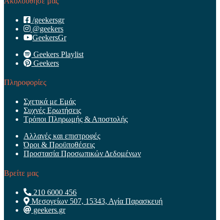
Ακολούθησε μας
/geekersgr
@geekers
GeekersGr
Geekers Playlist
Geekers
Πληροφορίες
Σχετικά με Εμάς
Συχνές Ερωτήσεις
Τρόποι Πληρωμής & Αποστολής
Αλλαγές και επιστροφές
Όροι & Προϋποθέσεις
Προστασία Προσωπικών Δεδομένων
Βρείτε μας
210 6000 456
Μεσογείων 507, 15343, Αγία Παρασκευή
geekers.gr