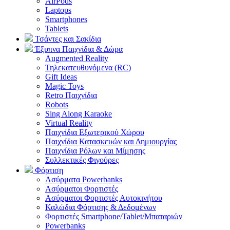
AirPods
Laptops
Smartphones
Tablets
Τσάντες και Σακίδια
Έξυπνα Παιχνίδια & Δώρα
Augmented Reality
Τηλεκατευθυνόμενα (RC)
Gift Ideas
Magic Toys
Retro Παιχνίδια
Robots
Sing Along Karaoke
Virtual Reality
Παιχνίδια Εξωτερικού Χώρου
Παιχνίδια Κατασκευών και Δημιουργίας
Παιχνίδια Ρόλων και Μίμησης
Συλλεκτικές Φιγούρες
Φόρτιση
Ασύρματα Powerbanks
Aσύρματοι Φορτιστές
Ασύρματοι Φορτιστές Αυτοκινήτου
Καλώδια Φόρτισης & Δεδομένων
Φορτιστές Smartphone/Tablet/Μπαταριών
Powerbanks