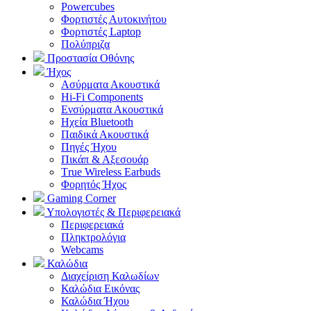
Powercubes
Φορτιστές Αυτοκινήτου
Φορτιστές Laptop
Πολύπριζα
Προστασία Οθόνης
Ήχος
Ασύρματα Ακουστικά
Hi-Fi Components
Ενσύρματα Ακουστικά
Ηχεία Bluetooth
Παιδικά Ακουστικά
Πηγές Ήχου
Πικάπ & Αξεσουάρ
Τrue Wireless Earbuds
Φορητός Ήχος
Gaming Corner
Υπολογιστές & Περιφερειακά
Περιφερειακά
Πληκτρολόγια
Webcams
Καλώδια
Διαχείριση Καλωδίων
Καλώδια Εικόνας
Καλώδια Ήχου