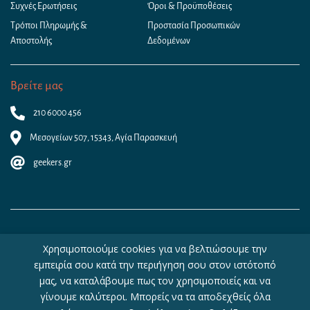
Συχνές Ερωτήσεις
Όροι & Προϋποθέσεις
Τρόποι Πληρωμής &
Προστασία Προσωπικών
Αποστολής
Δεδομένων
Βρείτε μας
210 6000 456
Μεσογείων 507, 15343, Αγία Παρασκευή
geekers.gr
Χρησιμοποιούμε cookies για να βελτιώσουμε την
εμπειρία σου κατά την περιήγηση σου στον ιστότοπό
μας, να καταλάβουμε πως τον χρησιμοποιείς και να
γίνουμε καλύτεροι. Μπορείς να τα αποδεχθείς όλα
Copyright © 2026 - Geekers.gr | Designed by
Geometry
|
Woocommerce