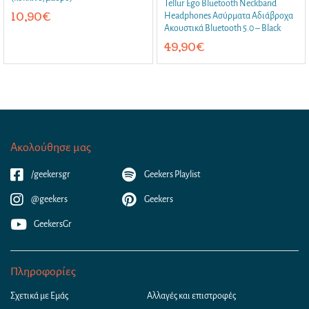
Tellur Ego Bluetooth Neckband
10,90
€
Headphones Ασύρματα Αδιάβροχα
Ακουστικά Bluetooth 5.0 – Black
49,90
€
Ακολούθησε μας
/geekersgr
Geekers Playlist
@geekers
Geekers
GeekersGr
Πληροφορίες
Σχετικά με Εμάς
Αλλαγές και επιστροφές