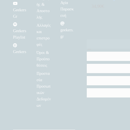
Αγία
ής &
34,90
€
Παρασκ
Geekers
Αποστο
ευή
Gr
λής
Αλλαγές
geekers.
Geekers
και
gr
Playlist
επιστρο
φές
Geekers
Όροι &
Προϋπο
θέσεις
Προστα
σία
Προσωπ
ικών
Δεδομέν
ων