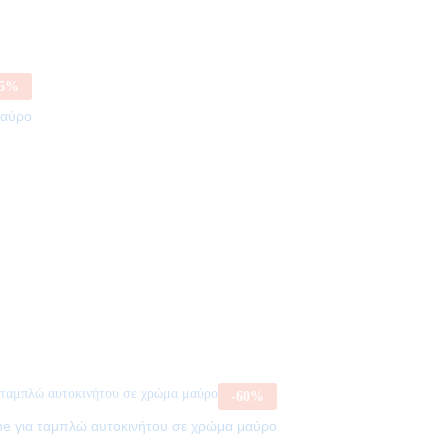
5
%
μαύρο
-
60
%
e για ταμπλώ αυτοκινήτου σε χρώμα μαύρο