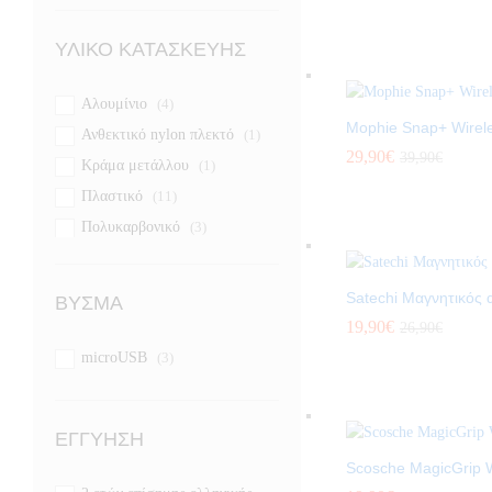
Μαύρο
(19)
Χρυσό
(1)
ΥΛΙΚΌ ΚΑΤΑΣΚΕΥΉΣ
Αλουμίνιο
(4)
Mophie Snap+ Wirel
Ανθεκτικό nylon πλεκτό
(1)
29,90
€
39,90
€
Κράμα μετάλλου
(1)
Πλαστικό
(11)
Πολυκαρβονικό
(3)
Συνθετικό Δέρμα
(3)
Satechi Μαγνητικός
ΒΎΣΜΑ
19,90
€
26,90
€
microUSB
(3)
ΕΓΓΎΗΣΗ
Scosche MagicGrip 