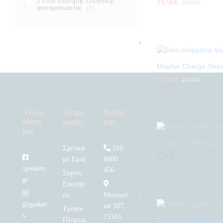
2 ετών επίσημης ελληνικής
19,90
€
49,90
€
αντιπροσωπείας
(2)
Mophie Charge Stre
14,90
€
19,90
€
Ακολο
Πληρο
Βρείτε
ύθησε
φορίες
μας
μας
Forever – WSH-140 M
Σχετικά
210
5,90
€
με Εμάς
6000
/geekers
456
Συχνές
gr
Ερωτήσ
εις
Μεσογεί
@geeker
ων 507,
Τρόποι
s
15343,
Πληρωμ
Forever magnetic wi