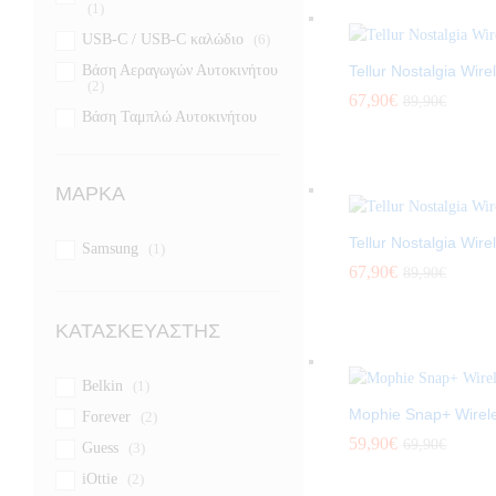
(1)
USB-C / USB-C καλώδιο
(6)
Βάση Αεραγωγών Αυτοκινήτου
Tellur Nostalgia Wir
(2)
67,90
€
89,90
€
Βάση Ταμπλώ Αυτοκινήτου
(2)
Οικιακός φορτιστής
(6)
ΜΆΡΚΑ
Φορτιστής αυτοκινήτου
(1)
Φωτισμός
(2)
Tellur Nostalgia Wir
Samsung
(1)
67,90
€
89,90
€
ΚΑΤΑΣΚΕΥΑΣΤΉΣ
Belkin
(1)
Mophie Snap+ Wirel
Forever
(2)
59,90
€
69,90
€
Guess
(3)
iOttie
(2)