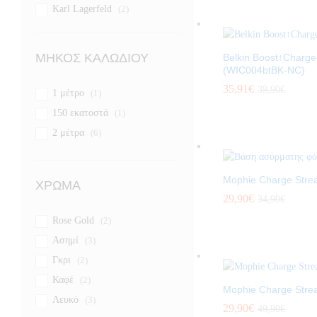
Karl Lagerfeld
(2)
Maxlife
(2)
Mophie
(7)
ΜΉΚΟΣ ΚΑΛΩΔΊΟΥ
Belkin Boost↑Charge
Satechi
(1)
(WIC004btBK-NC)
Scosche
(1)
35,91
€
39,90
€
1 μέτρο
(1)
Tellur
(3)
150 εκατοστά
(1)
Vonmählen
(6)
2 μέτρα
(6)
Allity
(6)
Mophie Charge Stre
ΧΡΏΜΑ
29,90
€
34,90
€
Rose Gold
(2)
Ασημί
(3)
Γκρι
(2)
Καφέ
(2)
Mophie Charge Stre
Λευκό
(3)
29,90
€
49,90
€