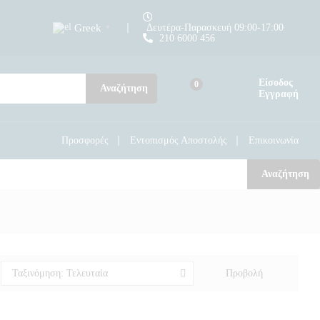
Greek
Δευτέρα-Παρασκευή 09:00-17:00
▼
210 6000 456
Είσοδος
0
Αναζήτηση
Εγγραφή
Προσφορές
Εντοπισμός Αποστολής
Επικοινωνία
Αναζήτηση
Προβολή
Ταξινόμηση: Τελευταία