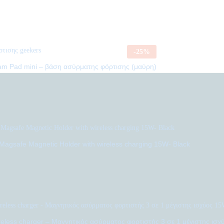
-
25
%
am Pad mini – βάση ασύρματης φόρτισης (μαύρη)
agsafe Magnetic Holder with wireless charging 15W- Black
reless charger – Μαγνητικός ασύρματος φορτιστής 3 σε 1 μέγιστης ισ