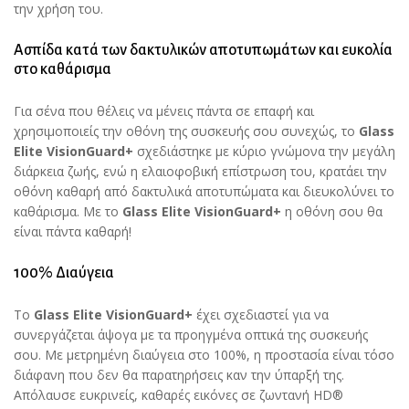
την χρήση του.
Ασπίδα κατά των δακτυλικών αποτυπωμάτων και ευκολία
στο καθάρισμα
Για σένα που θέλεις να μένεις πάντα σε επαφή και
χρησιμοποιείς την οθόνη της συσκευής σου συνεχώς, το
Glass
Elite
VisionGuard+
σχεδιάστηκε με κύριο γνώμονα την μεγάλη
διάρκεια ζωής, ενώ η ελαιοφοβική επίστρωση του, κρατάει την
οθόνη καθαρή από δακτυλικά αποτυπώματα και διευκολύνει το
καθάρισμα. Με το
Glass Elite
VisionGuard+
η οθόνη σου θα
είναι πάντα καθαρή!
100% Διαύγεια
Το
Glass Elite
VisionGuard+
έχει σχεδιαστεί για να
συνεργάζεται άψογα με τα προηγμένα οπτικά της συσκευής
σου. Με μετρημένη διαύγεια στο 100%, η προστασία είναι τόσο
διάφανη που δεν θα παρατηρήσεις καν την ύπαρξή της.
Απόλαυσε ευκρινείς, καθαρές εικόνες σε ζωντανή HD®