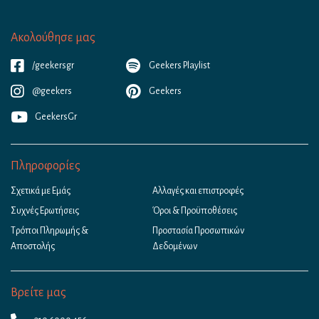
Ακολούθησε μας
/geekersgr
Geekers Playlist
@geekers
Geekers
GeekersGr
Πληροφορίες
Σχετικά με Εμάς
Αλλαγές και επιστροφές
Συχνές Ερωτήσεις
Όροι & Προϋποθέσεις
Τρόποι Πληρωμής &
Προστασία Προσωπικών
Αποστολής
Δεδομένων
Βρείτε μας