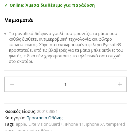
Online: Άμεσα διαθέσιμο για παράδοση
Με μια ματιά:
Το μοναδικό διάφανο γυαλί που φροντίζει τα μάτια σου
καθώς διαθέτει αντιμικροβιακή τεχνολογία και φίλτρο
κυανού φωτός. Χάρη στο ενσωματωμένο φίλτρο Eyesafe®
προστατεύει από τις βλαβερές για τα μάτια μπλε ακτίνες του
φωτός, ειδικά εάν χρησιμοποιείς το τηλέφωνό σου συχνά
στο σκοτάδι.
ZAGG
InvisibleShield
Full
Face
Tempered
Κωδικός Είδους:
200103881
Glass
Κατηγορία:
Προστασία Οθόνης
με
Tags:
apple
,
Elite VisionGuard+
,
iPhone 11
,
iphone Xr
,
tempered
αντιμικροβιακή
glass
,
προστασία οθόνης
τεχνολογία