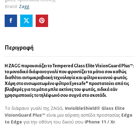
Brand:
Zagg
–
Elite
VisionGuard+
για
Apple
iPhone
11
Περιγραφή
/
Xr
Η ZAGG παρουσιάζει το Tempered Glass Elite VisionGuard Plus™:
quantity
το μοναδικό διάφανο γυαλί που φροντίζει τα μάτια σου καθώς
διαθέτει αντιμικροβιακή τεχνολογία και φίλτρο κυανού φωτός.
Χάρη στο ενσωματωμένο φίλτρο Eyesafe® προστατεύει από τις
βλαβερές για τα μάτια μπλε ακτίνες του φωτός, ειδικά εάν
χρησιμοποιείς το τηλέφωνό σου συχνά στο σκοτάδι.
Το διάφανο γυαλί της ZAGG,
InvisibleShield® Glass Elite
VisionGuard Plus™
είναι μια αόρατη ασπίδα προστασίας
Edge
to Edge
για την οθόνη του δικού σου
iPhone 11 / Xr
.