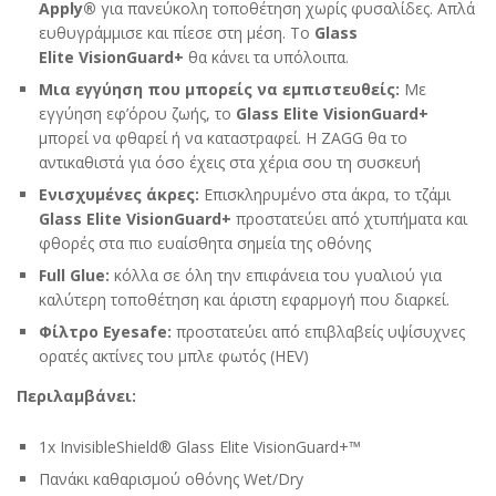
Apply
®
για πανεύκολη τοποθέτηση χωρίς φυσαλίδες. Απλά
ευθυγράμμισε και πίεσε στη μέση. Το
Glass
Elite
VisionGuard+
θα κάνει τα υπόλοιπα.
Μια εγγύηση που μπορείς να εμπιστευθείς:
Με
εγγύηση εφ’όρου ζωής, το
Glass Elite
VisionGuard+
μπορεί να φθαρεί ή να καταστραφεί. Η ZAGG θα το
αντικαθιστά για όσο έχεις στα χέρια σου τη συσκευή
Ενισχυμένες άκρες:
Επισκληρυμένο στα άκρα, το τζάμι
Glass Elite
VisionGuard+
προστατεύει από χτυπήματα και
φθορές στα πιο ευαίσθητα σημεία της οθόνης
Full
Glue
:
κόλλα σε όλη την επιφάνεια του γυαλιού για
καλύτερη τοποθέτηση και άριστη εφαρμογή που διαρκεί.
Φίλτρο
Eyesafe
:
προστατεύει από επιβλαβείς υψίσυχνες
ορατές ακτίνες του μπλε φωτός (HEV)
Περιλαμβάνει:
1x InvisibleShield® Glass Elite VisionGuard+™
Πανάκι καθαρισμού οθόνης Wet/Dry