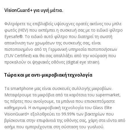
VisionGuard+ για υγιή μάτια.
Φιλτράρετε τις επιβλαβείς υψίσυχνες ορατές ακτίνες του μπλε
φωτός (HEV) που εκπέμπει η συσκευή σας με το ειδικό φίλτρο
Eyesafe®. Το ειδικό αυτό φίλτρο που διατηρεί τη σωστή
απεικόνιση των χρωμάτων της συσκευής σας, είναι
πιστοποιημένο από τη Γερμανική υπηρεσία πιστοποιήσεων
(TUV Certified) και θα σας απαλλάξει από την κούραση που
προκαλούν οι ψηφιακές οθόνες (digital eye strain).
Τώρα και με αντι-μικροβιακή τεχνολογία
Τα smartphone μας είναι συσκευές συλλογής μικροβίων.
Μεταφέρουμε τα μικρόβια από τα καρότσια του supermarket,
τις πόρτες που ανοίγουμε, τα μπάνια που επισκεπτόμαστε
καθημερινά. Η αντιμικροβιακή τεχνολογία του Glass Elite
VisionGuard+ εξολοθρεύει το 99.99% των βακτηρίων που
βρίσκονται στην επιφάνειά της οθόνης σας, χάρη στα ιόντα από
ασήμι που εμπεριέχονται στη σύσταση του γυαλιού.