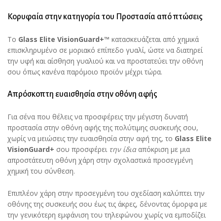
Κορυφαία στην κατηγορία του Προστασία από πτώσεις
Το
Glass Elite
VisionGuard+
™
κατασκευάζεται από χημικά
επισκληρυμένο σε μοριακό επίπεδο γυαλί, ώστε να διατηρεί
την υφή και αίσθηση γυαλιού και να προστατεύει την οθόνη
σου όπως κανένα παρόμοιο προϊόν μέχρι τώρα.
Απρόσκοπτη ευαισθησία στην οθόνη αφής
Για σένα που θέλεις να προσφέρεις την μέγιστη δυνατή
προστασία στην οθόνη αφής της πολύτιμης συσκευής σου,
χωρίς να μειώσεις την ευαισθησία στην αφή της, το
Glass Elite
VisionGuard+
σου προσφέρει
την ίδια
απόκριση με μια
απροστάτευτη οθόνη χάρη στην σχολαστικά προσεγμένη
χημική του σύνθεση.
Επιπλέον χάρη στην προσεγμένη του σχεδίαση καλύπτει την
οθόνης της συσκευής σου έως τις άκρες, δένοντας όμορφα με
την γενικότερη εμφάνιση του τηλεφώνου χωρίς να εμποδίζει