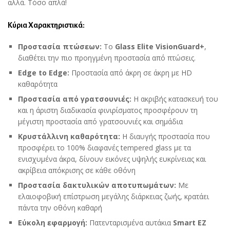
αλλά. Τόσο απλά!
Κύρια Χαρακτηριστικά:
Προστασία πτώσεων:
Το
Glass Elite
VisionGuard+
,
διαθέτει την πιο προηγμένη προστασία από πτώσεις.
Edge
to
Edge
:
Προστασία από άκρη σε άκρη με HD
καθαρότητα
Προστασία από γρατσουνιές:
Η ακριβής κατασκευή του
και η άριστη διαδικασία φινιρίσματος προσφέρουν τη
μέγιστη προστασία από γρατσουνιές και σημάδια
Κρυστάλλινη καθαρότητα:
Η διαυγής προστασία που
προσφέρει το 100% διαφανές tempered glass με τα
ενισχυμένα άκρα, δίνουν εικόνες υψηλής ευκρίνειας και
ακρίβεια απόκρισης σε κάθε οθόνη
Προστασία δακτυλικών αποτυπωμάτων:
Με
ελαιοφοβική επίστρωση μεγάλης διάρκειας ζωής, κρατάει
πάντα την οθόνη καθαρή
Εύκολη εφαρμογή:
Πατενταρισμένα αυτάκια
Smart
EZ