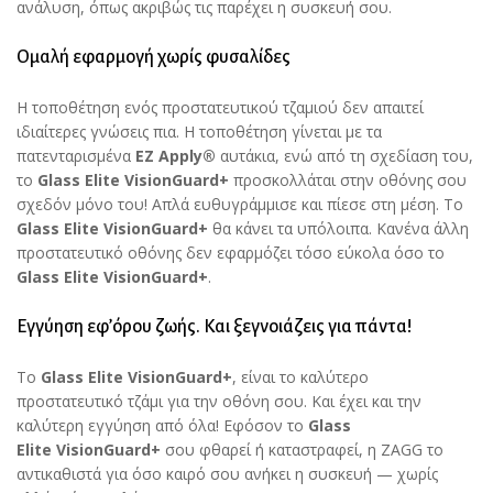
ανάλυση, όπως ακριβώς τις παρέχει η συσκευή σου.
Ομαλή εφαρμογή χωρίς φυσαλίδες
Η τοποθέτηση ενός προστατευτικού τζαμιού δεν απαιτεί
ιδιαίτερες γνώσεις πια. Η τοποθέτηση γίνεται με τα
πατενταρισμένα
EZ
Apply
®
αυτάκια, ενώ από τη σχεδίαση του,
το
Glass Elite
VisionGuard+
προσκολλάται στην οθόνης σου
σχεδόν μόνο του! Απλά ευθυγράμμισε και πίεσε στη μέση. Το
Glass Elite
VisionGuard+
θα κάνει τα υπόλοιπα. Κανένα άλλη
προστατευτικό οθόνης δεν εφαρμόζει τόσο εύκολα όσο το
Glass Elite
VisionGuard+
.
Εγγύηση εφ’όρου ζωής. Και ξεγνοιάζεις για πάντα!
Το
Glass Elite
VisionGuard+
, είναι το καλύτερο
προστατευτικό τζάμι για την οθόνη σου. Και έχει και την
καλύτερη εγγύηση από όλα! Εφόσον το
Glass
Elite
VisionGuard+
σου φθαρεί ή καταστραφεί, η ZAGG το
αντικαθιστά για όσο καιρό σου ανήκει η συσκευή — χωρίς