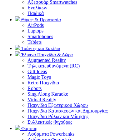
Αξεσουάρ Smartwatches
Ενηλίκων
Παιδικά
Θήκες & Προστασία
AirPods
Laptops
Smartphones
Tablets
Τσάντες και Σακίδια
Έξυπνα Παιχνίδια & Δώρα
Augmented Reality
Τηλεκατευθυνόμενα (RC)
Gift Ideas
Magic Toys
Retro Παιχνίδια
Robots
Sing Along Karaoke
Virtual Reality
Παιχνίδια Εξωτερικού Χώρου
Παιχνίδια Κατασκευών και Δημιουργίας
Παιχνίδια Ρόλων και Μίμησης
Συλλεκτικές Φιγούρες
Φόρτιση
Ασύρματα Powerbanks
Aσύρματοι Φορτιστές