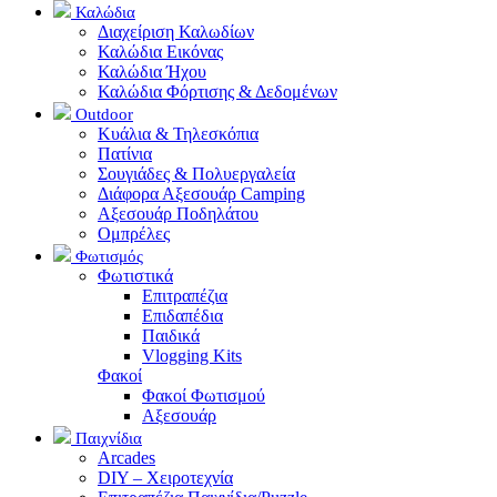
Καλώδια
Διαχείριση Καλωδίων
Καλώδια Εικόνας
Καλώδια Ήχου
Καλώδια Φόρτισης & Δεδομένων
Outdoor
Κυάλια & Τηλεσκόπια
Πατίνια
Σουγιάδες & Πολυεργαλεία
Διάφορα Αξεσουάρ Camping
Αξεσουάρ Ποδηλάτου
Ομπρέλες
Φωτισμός
Φωτιστικά
Επιτραπέζια
Επιδαπέδια
Παιδικά
Vlogging Kits
Φακοί
Φακοί Φωτισμού
Αξεσουάρ
Παιχνίδια
Arcades
DIY – Χειροτεχνία