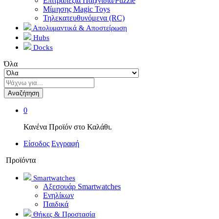
Επιτραπέζια Παιχνίδια/Puzzle
Μίμησης Magic Toys
Τηλεκατευθυνόμενα (RC)
Απολυμαντικά & Αποστείρωση
Hubs
Docks
Όλα
Αναζήτηση
0
Κανένα Προϊόν στο Καλάθι.
Είσοδος
Εγγραφή
Προϊόντα
Smartwatches
Αξεσουάρ Smartwatches
Ενηλίκων
Παιδικά
Θήκες & Προστασία