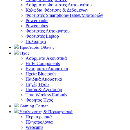
Ασύρματοι Φορτιστές Αυτοκινήτου
Καλώδια Φόρτισης & Δεδομένων
Φορτιστές Smartphone/Tablet/Μπαταριών
Powerbanks
Powercubes
Φορτιστές Αυτοκινήτου
Φορτιστές Laptop
Πολύπριζα
Προστασία Οθόνης
Ήχος
Ασύρματα Ακουστικά
Hi-Fi Components
Ενσύρματα Ακουστικά
Ηχεία Bluetooth
Παιδικά Ακουστικά
Πηγές Ήχου
Πικάπ & Αξεσουάρ
Τrue Wireless Earbuds
Φορητός Ήχος
Gaming Corner
Υπολογιστές & Περιφερειακά
Περιφερειακά
Πληκτρολόγια
Webcams