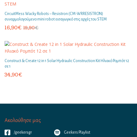
CircuitMess Wacky Robots – Resistron (CM-WRRESISTRON)
συναρμολογούμενο mini robot εισαγωγικό στις αρχές του STEM
16,90
€
19,90
€
Construct & Create 12 in 1 Solar Hydraulic Construction Kit Ηλιακό Ρομπότ 12
σε 1
34,90
€
Ακολούθησε μας
/geekersgr
Geekers Playlist