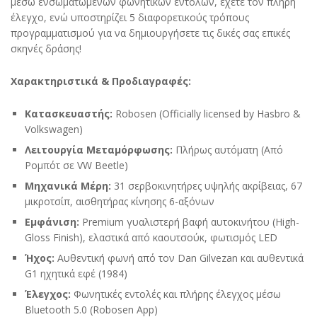
μέσω ενσωματωμένων φωνητικών εντολών, έχετε τον πλήρη
έλεγχο, ενώ υποστηρίζει 5 διαφορετικούς τρόπους
προγραμματισμού για να δημιουργήσετε τις δικές σας επικές
σκηνές δράσης!
Χαρακτηριστικά & Προδιαγραφές:
Κατασκευαστής:
Robosen (Officially licensed by Hasbro &
Volkswagen)
Λειτουργία Μεταμόρφωσης:
Πλήρως αυτόματη (Από
Ρομπότ σε VW Beetle)
Μηχανικά Μέρη:
31 σερβοκινητήρες υψηλής ακρίβειας, 67
μικροτσίπ, αισθητήρας κίνησης 6-αξόνων
Εμφάνιση:
Premium γυαλιστερή βαφή αυτοκινήτου (High-
Gloss Finish), ελαστικά από καουτσούκ, φωτισμός LED
Ήχος:
Αυθεντική φωνή από τον Dan Gilvezan και αυθεντικά
G1 ηχητικά εφέ (1984)
Έλεγχος:
Φωνητικές εντολές και πλήρης έλεγχος μέσω
Bluetooth 5.0 (Robosen App)