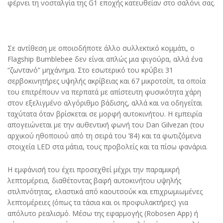
φέρνει τη νοσταλγία της G1 εποχής κατευθείαν στο σαλόνι σας.
Σε αντίθεση με οποιοδήποτε άλλο συλλεκτικό κομμάτι, ο
Flagship Bumblebee δεν είναι απλώς μια φιγούρα, αλλά ένα
“ζωντανό” μηχάνημα. Στο εσωτερικό του κρύβει 31
σερβοκινητήρες υψηλής ακρίβειας και 67 μικροτσίπ, τα οποία
του επιτρέπουν να περπατά με απίστευτη φυσικότητα χάρη
στον εξελιγμένο αλγόριθμο βάδισης, αλλά και να οδηγείται
ταχύτατα όταν βρίσκεται σε μορφή αυτοκινήτου. Η εμπειρία
απογειώνεται με την αυθεντική φωνή του Dan Gilvezan (του
αρχικού ηθοποιού από τη σειρά του ’84) και τα φωτιζόμενα
στοιχεία LED στα μάτια, τους προβολείς και τα πίσω φανάρια.
Η εμφάνισή του έχει προσεχθεί μέχρι την παραμικρή
λεπτομέρεια, διαθέτοντας βαφή αυτοκινήτου υψηλής
στιλπνότητας, ελαστικά από καουτσούκ και επιχρωμιωμένες
λεπτομέρειες (όπως τα τάσια και οι προφυλακτήρες) για
απόλυτο ρεαλισμό. Μέσω της εφαρμογής (Robosen App) ή