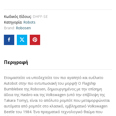
Flagship
Bumblebee
Κωδικός Είδους:
DHFF-SE
(Auto-
Κατηγορία:
Robots
Converting
Brand:
Robosen
Robot)
quantity
Περιγραφή
Ετοιμαστείτε να υποδεχτείτε τον πιο αγαπητό και ευέλικτο
Autobot στην πιο εντυπωσιακή του μορφή! Ο Flagship
Bumblebee της Robosen, δημιουργημένος με την επίσημη
άδεια της Hasbro και της Volkswagen (υπό την επίβλεψη της
Takara Tomy), είναι το απόλυτο ρομπότ που μεταμορφώνεται
αυτόματα από ρομπότ στο κλασικό, εμβληματικό Volkswagen
Beetle του 1984. Ένα πραγματικό τεχνολογικό θαύμα που