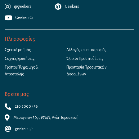
@geekers
Geekers
GeekersGr
Πληροφορίες
Σχετικά με Εμάς
Αλλαγές και επιστροφές
Συχνές Ερωτήσεις
Όροι & Προϋποθέσεις
Τρόποι Πληρωμής &
Προστασία Προσωπικών
Αποστολής
Δεδομένων
Βρείτε μας
210 6000 456
Μεσογείων 507, 15343, Αγία Παρασκευή
geekers.gr