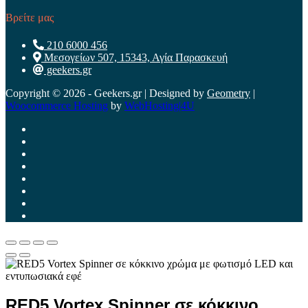
Βρείτε μας
210 6000 456
Μεσογείων 507, 15343, Αγία Παρασκευή
geekers.gr
Copyright © 2026 - Geekers.gr | Designed by
Geometry
|
Woocommerce Hosting
by
WebHosting|4U
RED5 Vortex Spinner σε κόκκινο