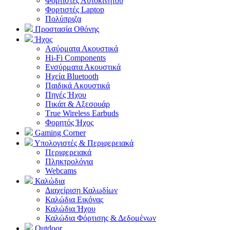
Φορτιστές Αυτοκινήτου
Φορτιστές Laptop
Πολύπριζα
Προστασία Οθόνης
Ήχος
Ασύρματα Ακουστικά
Hi-Fi Components
Ενσύρματα Ακουστικά
Ηχεία Bluetooth
Παιδικά Ακουστικά
Πηγές Ήχου
Πικάπ & Αξεσουάρ
Τrue Wireless Earbuds
Φορητός Ήχος
Gaming Corner
Υπολογιστές & Περιφερειακά
Περιφερειακά
Πληκτρολόγια
Webcams
Καλώδια
Διαχείριση Καλωδίων
Καλώδια Εικόνας
Καλώδια Ήχου
Καλώδια Φόρτισης & Δεδομένων
Outdoor