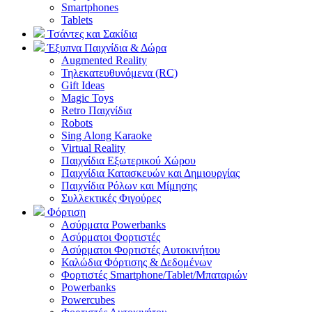
Smartphones
Tablets
Τσάντες και Σακίδια
Έξυπνα Παιχνίδια & Δώρα
Augmented Reality
Τηλεκατευθυνόμενα (RC)
Gift Ideas
Magic Toys
Retro Παιχνίδια
Robots
Sing Along Karaoke
Virtual Reality
Παιχνίδια Εξωτερικού Χώρου
Παιχνίδια Κατασκευών και Δημιουργίας
Παιχνίδια Ρόλων και Μίμησης
Συλλεκτικές Φιγούρες
Φόρτιση
Ασύρματα Powerbanks
Aσύρματοι Φορτιστές
Ασύρματοι Φορτιστές Αυτοκινήτου
Καλώδια Φόρτισης & Δεδομένων
Φορτιστές Smartphone/Tablet/Μπαταριών
Powerbanks
Powercubes