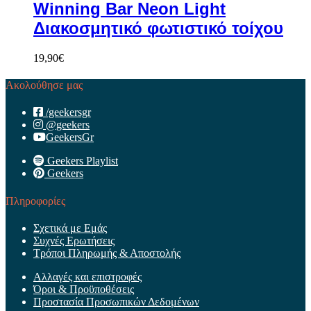
Winning Bar Neon Light
Διακοσμητικό φωτιστικό τοίχου
19,90
€
Ακολούθησε μας
/geekersgr
@geekers
GeekersGr
Geekers Playlist
Geekers
Πληροφορίες
Σχετικά με Εμάς
Συχνές Ερωτήσεις
Τρόποι Πληρωμής & Αποστολής
Αλλαγές και επιστροφές
Όροι & Προϋποθέσεις
Προστασία Προσωπικών Δεδομένων