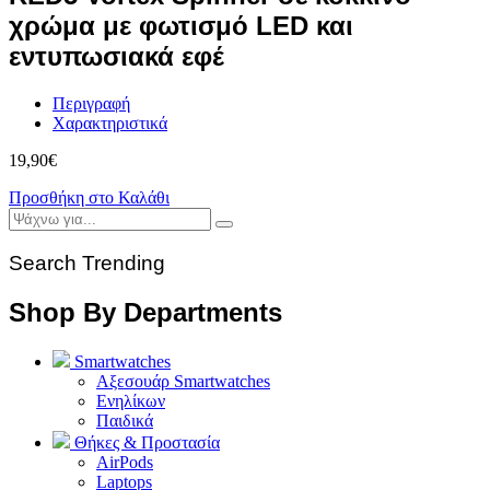
χρώμα με φωτισμό LED και
εντυπωσιακά εφέ
Περιγραφή
Χαρακτηριστικά
19,90
€
Προσθήκη στο Καλάθι
Search Trending
Shop By Departments
Smartwatches
Αξεσουάρ Smartwatches
Ενηλίκων
Παιδικά
Θήκες & Προστασία
AirPods
Laptops