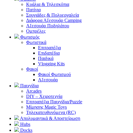
Κυάλια & Τηλεσκόπια
Πατίνια
Σουγιάδες & Πολυεργαλεία
Διάφορα Αξεσουάρ Camping
Αξεσουάρ Ποδηλάτου
Ομπρέλες
Φωτισμός
Φωτιστικά
Επιτραπέζια
Επιδαπέδια
Παιδικά
Vlogging Kits
Φακοί
Φακοί Φωτισμού
Αξεσουάρ
Παιχνίδια
Arcades
DIY – Χειροτεχνία
Επιτραπέζια Παιχνίδια/Puzzle
Μίμησης Magic Toys
Τηλεκατευθυνόμενα (RC)
Απολυμαντικά & Αποστείρωση
Hubs
Docks