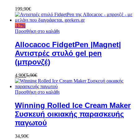
199,90
€
-
17
%
Προσθήκη στο καλάθι
Allocacoc FidgetPen |Magnet|
Αντιστρές στυλό gel pen
(μπρονζέ)
4,90
€
5,90
€
Προσθήκη στο καλάθι
Winning Rolled Ice Cream Maker
Συσκευή οικιακής παρασκευής
παγωτού
34,90
€