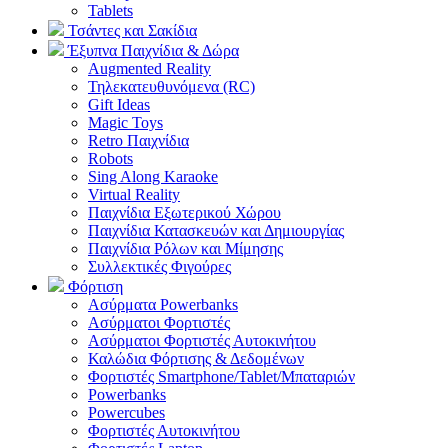
Tablets
Τσάντες και Σακίδια
Έξυπνα Παιχνίδια & Δώρα
Augmented Reality
Τηλεκατευθυνόμενα (RC)
Gift Ideas
Magic Toys
Retro Παιχνίδια
Robots
Sing Along Karaoke
Virtual Reality
Παιχνίδια Εξωτερικού Χώρου
Παιχνίδια Κατασκευών και Δημιουργίας
Παιχνίδια Ρόλων και Μίμησης
Συλλεκτικές Φιγούρες
Φόρτιση
Ασύρματα Powerbanks
Aσύρματοι Φορτιστές
Ασύρματοι Φορτιστές Αυτοκινήτου
Καλώδια Φόρτισης & Δεδομένων
Φορτιστές Smartphone/Tablet/Μπαταριών
Powerbanks
Powercubes
Φορτιστές Αυτοκινήτου