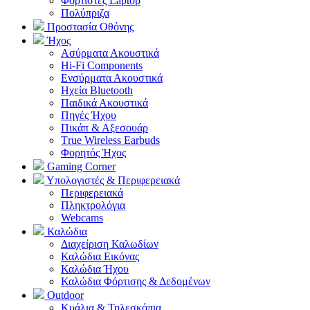
Φορτιστές Laptop
Πολύπριζα
Προστασία Οθόνης
Ήχος
Ασύρματα Ακουστικά
Hi-Fi Components
Ενσύρματα Ακουστικά
Ηχεία Bluetooth
Παιδικά Ακουστικά
Πηγές Ήχου
Πικάπ & Αξεσουάρ
Τrue Wireless Earbuds
Φορητός Ήχος
Gaming Corner
Υπολογιστές & Περιφερειακά
Περιφερειακά
Πληκτρολόγια
Webcams
Καλώδια
Διαχείριση Καλωδίων
Καλώδια Εικόνας
Καλώδια Ήχου
Καλώδια Φόρτισης & Δεδομένων
Outdoor
Κυάλια & Τηλεσκόπια