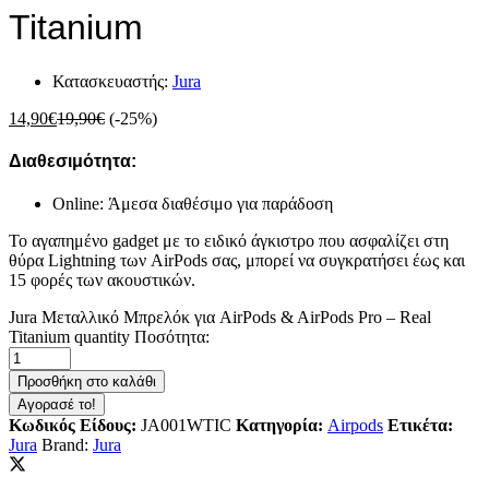
Titanium
Κατασκευαστής:
Jura
14,90
€
19,90
€
(-25%)
Διαθεσιμότητα:
Online: Άμεσα διαθέσιμο για παράδοση
Το αγαπημένο gadget με το ειδικό άγκιστρο που ασφαλίζει στη
θύρα Lightning των AirPods σας, μπορεί να συγκρατήσει έως και
15 φορές των ακουστικών.
Jura Μεταλλικό Μπρελόκ για AirPods & AirPods Pro – Real
Titanium quantity
Ποσότητα:
Προσθήκη στο καλάθι
Αγορασέ το!
Κωδικός Είδους:
JA001WTIC
Κατηγορία:
Airpods
Ετικέτα:
Jura
Brand:
Jura