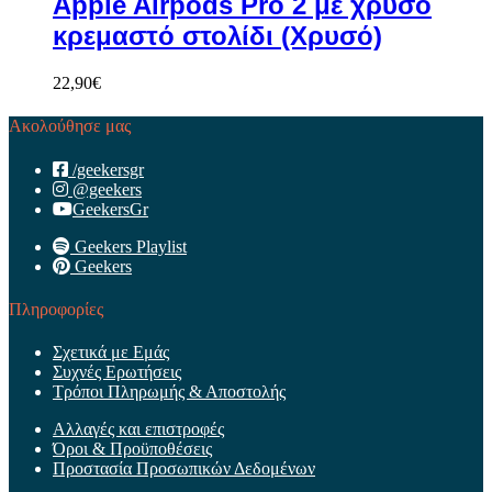
Apple Airpods Pro 2 με χρυσό
κρεμαστό στολίδι (Χρυσό)
22,90
€
Ακολούθησε μας
/geekersgr
@geekers
GeekersGr
Geekers Playlist
Geekers
Πληροφορίες
Σχετικά με Εμάς
Συχνές Ερωτήσεις
Τρόποι Πληρωμής & Αποστολής
Αλλαγές και επιστροφές
Όροι & Προϋποθέσεις
Προστασία Προσωπικών Δεδομένων