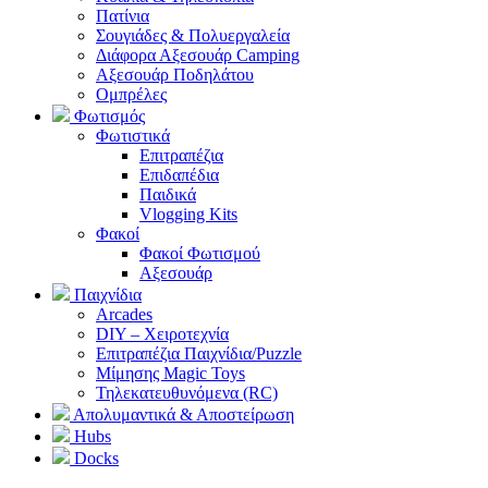
Πατίνια
Σουγιάδες & Πολυεργαλεία
Διάφορα Αξεσουάρ Camping
Αξεσουάρ Ποδηλάτου
Ομπρέλες
Φωτισμός
Φωτιστικά
Επιτραπέζια
Επιδαπέδια
Παιδικά
Vlogging Kits
Φακοί
Φακοί Φωτισμού
Αξεσουάρ
Παιχνίδια
Arcades
DIY – Χειροτεχνία
Επιτραπέζια Παιχνίδια/Puzzle
Μίμησης Magic Toys
Τηλεκατευθυνόμενα (RC)
Απολυμαντικά & Αποστείρωση
Hubs
Docks