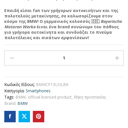
Επειδή είσαι fan των γρήγορων αυτοκινήτων και της
πολυτελούς μετακίνησης, σε καλωσορίζουμε στον
κόσμο της BMW! Ο γερμανικός κολοσσός
🇩🇪
Bayerische
Motoren Werke
έιναι ένα brand συνώνυμο του πάθους
για γρήγορα αυτοκίνητα και συνδυάζει το πνεύμα
πολυτέλειας και σικάτων εμφανίσεων!
BMW
Signature
Collection
Back
Cover
Κωδικός Είδους:
BMHCP13LSILBK
Θήκη
Κατηγορία:
Smartphones
προστασίας
Tags:
BMW
,
official licensed product
,
θήκη προστασίας
από
Brand:
BMW
σιλικόνη
–
iPhone
13