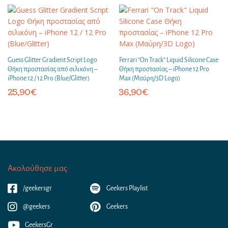
Guess Glitter Gradient Script Logo
Ferrari “On Track” Liquid Silicone Case
Θήκη προστασίας από σιλικόνη –
Θήκη προστασίας – iPhone 12 Pro
iPhone 12 / 12 Pro (Blue/Glitter)
Max (Μαύρη/3D Logo)
25,90
€
36,90
€
Ακολούθησε μας
/geekersgr
Geekers Playlist
@geekers
Geekers
GeekersGr