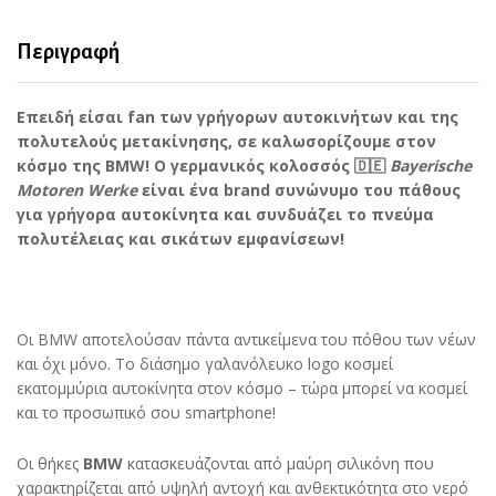
Pro
(Μαύρο)
quantity
Περιγραφή
Επειδή είσαι fan των γρήγορων αυτοκινήτων και της
πολυτελούς μετακίνησης, σε καλωσορίζουμε στον
κόσμο της BMW! Ο γερμανικός κολοσσός
🇩🇪
Bayerische
Motoren Werke
είναι ένα brand συνώνυμο του πάθους
για γρήγορα αυτοκίνητα και συνδυάζει το πνεύμα
πολυτέλειας και σικάτων εμφανίσεων!
Οι BMW αποτελούσαν πάντα αντικείμενα του πόθου των νέων
και όχι μόνο. Το διάσημο γαλανόλευκο logo κοσμεί
εκατομμύρια αυτοκίνητα στον κόσμο – τώρα μπορεί να κοσμεί
και το προσωπικό σου smartphone!
Οι θήκες
BMW
κατασκευάζονται από μαύρη σιλικόνη που
χαρακτηρίζεται από υψηλή αντοχή και ανθεκτικότητα στο νερό