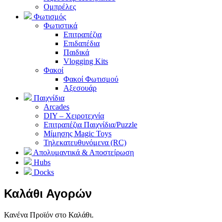
Ομπρέλες
Φωτισμός
Φωτιστικά
Επιτραπέζια
Επιδαπέδια
Παιδικά
Vlogging Kits
Φακοί
Φακοί Φωτισμού
Αξεσουάρ
Παιχνίδια
Arcades
DIY – Χειροτεχνία
Επιτραπέζια Παιχνίδια/Puzzle
Μίμησης Magic Toys
Τηλεκατευθυνόμενα (RC)
Απολυμαντικά & Αποστείρωση
Hubs
Docks
Καλάθι Αγορών
Κανένα Προϊόν στο Καλάθι.