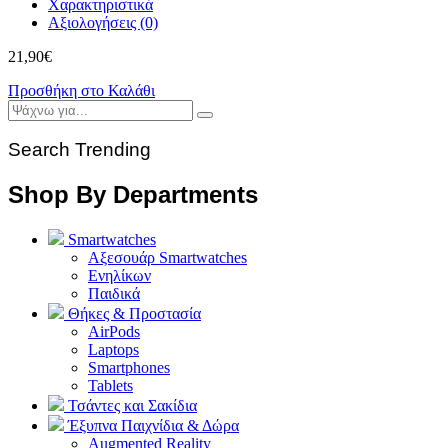
Χαρακτηριστικά
Αξιολογήσεις (0)
21,90
€
Προσθήκη στο Καλάθι
Search Trending
Shop By Departments
Smartwatches
Αξεσουάρ Smartwatches
Ενηλίκων
Παιδικά
Θήκες & Προστασία
AirPods
Laptops
Smartphones
Tablets
Τσάντες και Σακίδια
Έξυπνα Παιχνίδια & Δώρα
Augmented Reality