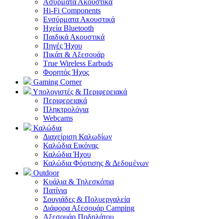
Ασύρματα Ακουστικά
Hi-Fi Components
Ενσύρματα Ακουστικά
Ηχεία Bluetooth
Παιδικά Ακουστικά
Πηγές Ήχου
Πικάπ & Αξεσουάρ
Τrue Wireless Earbuds
Φορητός Ήχος
Gaming Corner
Υπολογιστές & Περιφερειακά
Περιφερειακά
Πληκτρολόγια
Webcams
Καλώδια
Διαχείριση Καλωδίων
Καλώδια Εικόνας
Καλώδια Ήχου
Καλώδια Φόρτισης & Δεδομένων
Outdoor
Κυάλια & Τηλεσκόπια
Πατίνια
Σουγιάδες & Πολυεργαλεία
Διάφορα Αξεσουάρ Camping
Αξεσουάρ Ποδηλάτου