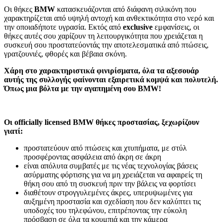
Οι θήκες
BMW
κατασκευάζονται από διάφανη σιλικόνη που
χαρακτηρίζεται από υψηλή αντοχή και ανθεκτικότητα στο νερό και
την οποιαδήποτε υγρασία. Εκτός από
exclusive
εμφανίσεις, οι
θήκες αυτές σου χαρίζουν τη λειτουργικότητα που χρειάζεται η
συσκευή σου προστατεύοντάς την αποτελεσματικά από πτώσεις,
γρατζουνιές, φθορές και βέβαια σκόνη.
Χάρη στο χαρακτηριστικά φινιρίσματα, όλα τα αξεσουάρ
αυτής της συλλογής φαίνονται εξαιρετικά κομψά και πολυτελή.
Όπως μια βόλτα με την αγαπημένη σου BMW!
Οι officially licensed BMW θήκες προστασίας, ξεχωρίζουν
γιατί:
προστατεύουν από πτώσεις και χτυπήματα, με στύλ
προσφέροντας ασφάλεια από άκρη σε άκρη
είναι απόλυτα συμβατές με τις νέας τεχνολογίας βάσεις
ασύρματης φόρτισης για να μη χρειάζεται να αφαιρείς τη
θήκη σου από τη συσκευή πριν την βάλεις να φορτίσει
διαθέτουν στρογγυλεμένες άκρες, υπερυψωμένες για
αυξημένη προστασία και σχεδίαση που δεν καλύπτει τις
υποδοχές του τηλεφώνου, επιτρέποντας την εύκολη
πρόσβαση σε όλα τα κουμπιά και την κάμερα