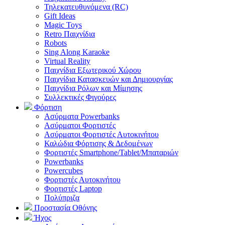
Τηλεκατευθυνόμενα (RC)
Gift Ideas
Magic Toys
Retro Παιχνίδια
Robots
Sing Along Karaoke
Virtual Reality
Παιχνίδια Εξωτερικού Χώρου
Παιχνίδια Κατασκευών και Δημιουργίας
Παιχνίδια Ρόλων και Μίμησης
Συλλεκτικές Φιγούρες
Φόρτιση
Ασύρματα Powerbanks
Aσύρματοι Φορτιστές
Ασύρματοι Φορτιστές Αυτοκινήτου
Καλώδια Φόρτισης & Δεδομένων
Φορτιστές Smartphone/Tablet/Μπαταριών
Powerbanks
Powercubes
Φορτιστές Αυτοκινήτου
Φορτιστές Laptop
Πολύπριζα
Προστασία Οθόνης
Ήχος