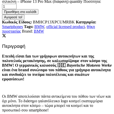
σιλικόνη – iPhone 13 Pro Max (διάφανη) quantity
Ποσότητα:
Προσθήκη στο καλάθι
Αγορασέ το!
Κωδικός Είδους:
BMHCP13XPCUMRBK
Κατηγορία:
Smartphones
Tags:
BMW
,
official licensed product
,
θήκη
προστασίας
Brand:
BMW
Περιγραφή
Επειδή είσαι fan των γρήγορων αυτοκινήτων και της
πολυτελούς μετακίνησης, σε καλωσορίζουμε στον κόσμο της
BMW! Ο γερμανικός κολοσσός
🇩🇪
Bayerische Motoren Werke
είναι ένα brand συνώνυμο του πάθους για γρήγορα αυτοκίνητα
και συνδυάζει το πνεύμα πολυτέλειας και σικάτων
εμφανίσεων!
Οι BMW αποτελούσαν πάντα αντικείμενα του πόθου των νέων και
όχι μόνο. Το διάσημο γαλανόλευκο logo κοσμεί εκατομμύρια
αυτοκίνητα στον κόσμο – τώρα μπορεί να κοσμεί και το
προσωπικό σου smartphone!