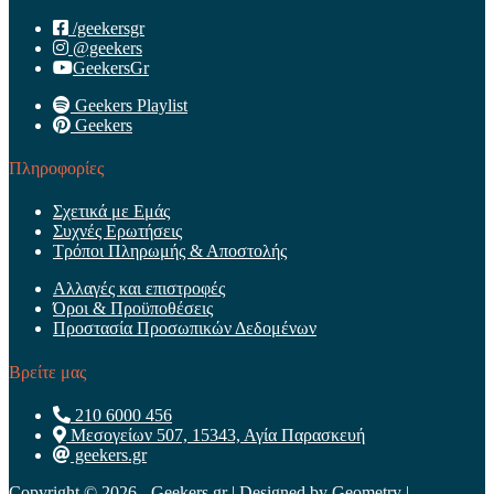
/geekersgr
@geekers
GeekersGr
Geekers Playlist
Geekers
Πληροφορίες
Σχετικά με Εμάς
Συχνές Ερωτήσεις
Τρόποι Πληρωμής & Αποστολής
Αλλαγές και επιστροφές
Όροι & Προϋποθέσεις
Προστασία Προσωπικών Δεδομένων
Βρείτε μας
210 6000 456
Μεσογείων 507, 15343, Αγία Παρασκευή
geekers.gr
Copyright © 2026 - Geekers.gr | Designed by
Geometry
|